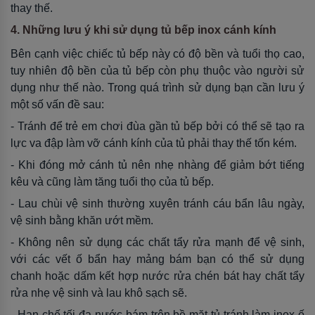
thay thế.
4. Những lưu ý khi sử dụng tủ bếp inox cánh kính
Bên cạnh việc chiếc tủ bếp này có độ bền và tuổi thọ cao,
tuy nhiên độ bền của tủ bếp còn phụ thuộc vào người sử
dụng như thế nào. Trong quá trình sử dụng bạn cần lưu ý
một số vấn đề sau:
- Tránh để trẻ em chơi đùa gần tủ bếp bởi có thể sẽ tạo ra
lực va đập làm vỡ cánh kính của tủ phải thay thế tốn kém.
- Khi đóng mở cánh tủ nên nhẹ nhàng để giảm bớt tiếng
kêu và cũng làm tăng tuổi thọ của tủ bếp.
- Lau chùi vệ sinh thường xuyên tránh cáu bẩn lâu ngày,
vệ sinh bằng khăn ướt mềm.
- Không nên sử dụng các chất tẩy rửa mạnh để vệ sinh,
với các vết ố bẩn hay mảng bám bạn có thể sử dụng
chanh hoặc dấm kết hợp nước rửa chén bát hay chất tẩy
rửa nhẹ vệ sinh và lau khô sạch sẽ.
- Hạn chế tối đa nước bám trên bề mặt tủ tránh làm inox ố