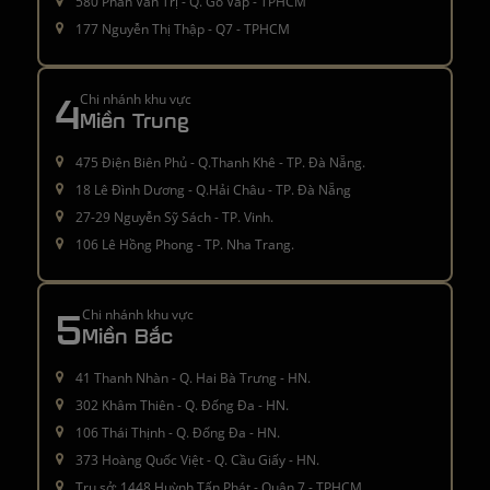
580 Phan Văn Trị - Q. Gò Vấp - TPHCM
177 Nguyễn Thị Thập - Q7 - TPHCM
4
Chi nhánh khu vực
Miền Trung
475 Điện Biên Phủ - Q.Thanh Khê - TP. Đà Nẵng.
18 Lê Đình Dương - Q.Hải Châu - TP. Đà Nẵng
27-29 Nguyễn Sỹ Sách - TP. Vinh.
106 Lê Hồng Phong - TP. Nha Trang.
5
Chi nhánh khu vực
Miền Bắc
41 Thanh Nhàn - Q. Hai Bà Trưng - HN.
302 Khâm Thiên - Q. Đống Đa - HN.
106 Thái Thịnh - Q. Đống Đa - HN.
373 Hoàng Quốc Việt - Q. Cầu Giấy - HN.
Trụ sở: 1448 Huỳnh Tấn Phát - Quận 7 - TPHCM.