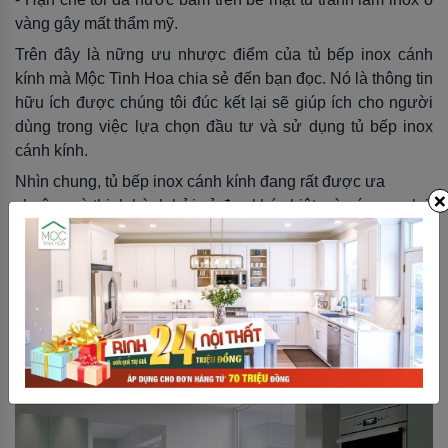
vàng gây mất thẩm mỹ.
Trên đây là nững ưu nhược điểm của tủ bếp inox cánh
kính mà Mộc Tinh Hoa chia sẻ đến bạn đọc. Nó là thông tin
hữu ích được chúng tôi đúc kết lại sẽ giúp ích cho người
dùng trong việc lựa chọn đầu tư và sử dụng tủ bếp inox
cánh kính.
Nhìn chung, tủ bếp inox cánh kính đang rất được ưa
×
chuộng và thịnh hành bởi vẻ đẹp khác biệt mà nó mang lại.
Nó tạo nên một không gian bếp hoàn hảo khi kết hợp với
các thiết bị gia dụng nhà bếp cao cấp. Căn bếp nhà bạn
không còn là nơi mà bạn không muốn vào mỗi khi mệt mỏi,
thay vào đó nó tạo nên một không gian thoải mái khơi
nguồn cảm hứng nấu nướng, gắn kết yêu thương.