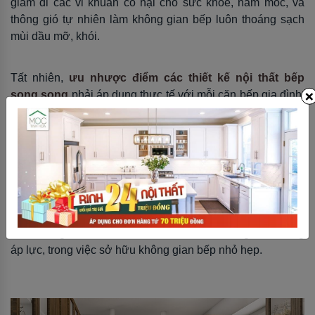
giảm đi các vi khuẩn có hại cho sức khỏe, nấm mốc, và
thông gió tự nhiên làm không gian bếp luôn thoáng sạch
mùi dầu mỡ, khói.
Tất nhiên,
ưu nhược điểm các thiết kế nội thất bếp
×
song song
phải áp dụng thực tế với mỗi căn bếp gia đình.
Và khi đó Mộc Tinh Hoa chúng tôi sẽ giúp căn bếp gia đình
bạn phát huy các ưu điểm cao nhất có thể.
3. Nhược điểm
Với những ưu điểm cuốn hút trên, sẽ làm bạn giảm những
áp lực, trong việc sở hữu không gian bếp nhỏ hẹp.