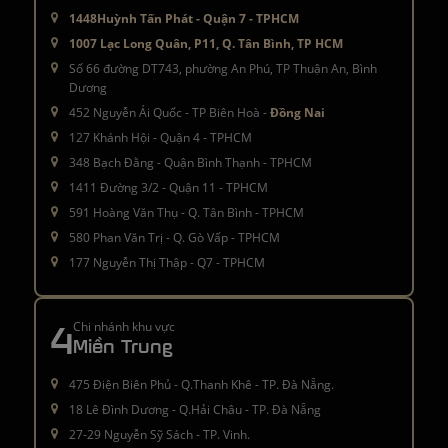
1448Huỳnh Tấn Phát - Quận 7 - TPHCM
1007 Lạc Long Quân, P11, Q. Tân Bình, TP HCM
Số 66 đường DT743, phường An Phú, TP Thuận An, Bình
Dương
452 Nguyễn Ái Quốc - TP Biên Hoà -
Đồng Nai
127 Khánh Hội - Quận 4 - TPHCM
348 Bạch Đằng - Quận Bình Thạnh - TPHCM
1411 Đường 3/2 - Quận 11 - TPHCM
591 Hoàng Văn Thụ - Q. Tân Bình - TPHCM
580 Phan Văn Trị - Q. Gò Vấp - TPHCM
177 Nguyễn Thị Thập - Q7 - TPHCM
4
Chi nhánh khu vực
Miền Trung
475 Điện Biên Phủ - Q.Thanh Khê - TP. Đà Nẵng.
18 Lê Đình Dương - Q.Hải Châu - TP. Đà Nẵng
27-29 Nguyễn Sỹ Sách - TP. Vinh.