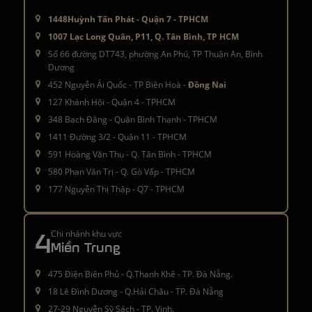
1448Huỳnh Tấn Phát - Quận 7 - TPHCM
1007 Lạc Long Quân, P11, Q. Tân Bình, TP HCM
Số 66 đường DT743, phường An Phú, TP Thuận An, Bình
Dương
452 Nguyễn Ái Quốc - TP Biên Hoà -
Đồng Nai
127 Khánh Hội - Quận 4 - TPHCM
348 Bạch Đằng - Quận Bình Thạnh - TPHCM
1411 Đường 3/2 - Quận 11 - TPHCM
591 Hoàng Văn Thụ - Q. Tân Bình - TPHCM
580 Phan Văn Trị - Q. Gò Vấp - TPHCM
177 Nguyễn Thị Thập - Q7 - TPHCM
4
Chi nhánh khu vực
Miền Trung
475 Điện Biên Phủ - Q.Thanh Khê - TP. Đà Nẵng.
18 Lê Đình Dương - Q.Hải Châu - TP. Đà Nẵng
27-29 Nguyễn Sỹ Sách - TP. Vinh.