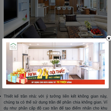
×
Việc lên ý tưởng liên kết phòng bếp với phòng khách trong
chung cư sẽ dựa trên sở thích của chủ nhà
Với từng nhu cầu, với từng không gian chức năng tạo nên
những không gian sống khác nhau. Dưới đây, Mộc Tinh
Hoa xin giới thiệu đến bạn một vài ý tưởng thiết kế cho
không gian liên kết phòng bếp và phòng khách:
Thiết kế trần nhà: với ý tưởng liên kết không gian này,
chúng ta có thể sử dụng trần để phân chia không gian. Ví
dụ như phân cấp độ cao trần để tạo điểm nhấn cho khu