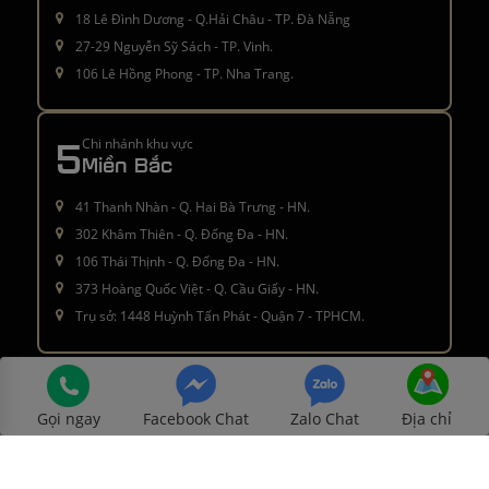
18 Lê Đình Dương - Q.Hải Châu - TP. Đà Nẵng
27-29 Nguyễn Sỹ Sách - TP. Vinh.
106 Lê Hồng Phong - TP. Nha Trang.
5
Chi nhánh khu vực
Miền Bắc
41 Thanh Nhàn - Q. Hai Bà Trưng - HN.
302 Khâm Thiên - Q. Đống Đa - HN.
106 Thái Thịnh - Q. Đống Đa - HN.
373 Hoàng Quốc Việt - Q. Cầu Giấy - HN.
Trụ sở: 1448 Huỳnh Tấn Phát - Quận 7 - TPHCM.
Â© 2016 - 2021
moctinhhoa.vn
. All rights reserved
Gọi ngay
Facebook Chat
Zalo Chat
Địa chỉ