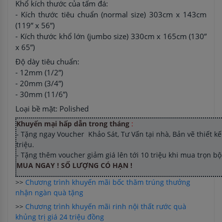
Khổ kích thước của tấm đá:
- Kích thước tiêu chuẩn (normal size) 303cm x 143cm
(119” x 56”)
- Kích thước khổ lớn (jumbo size) 330cm x 165cm (130”
x 65”)
Độ dày tiêu chuẩn:
- 12mm (1/2”)
- 20mm (3/4”)
- 30mm (11/6”)
Loại bề mặt: Polished
Khuyến mại hấp dẫn trong tháng
:
- Tặng ngay Voucher Khảo Sát, Tư Vấn tại nhà, Bản vẽ thiết kế 
triệu.
- Tặng thêm voucher giảm giá lên tới 10 triệu khi mua trọn b
MUA NGAY ! SỐ LƯỢNG CÓ HẠN !
>>
Chương trình khuyến mãi bốc thăm trúng thưởng
nhận ngàn quà tặng
>>
Chương trình khuyến mãi rinh nội thất rước quà
khủng trị giá 24 triệu đồng