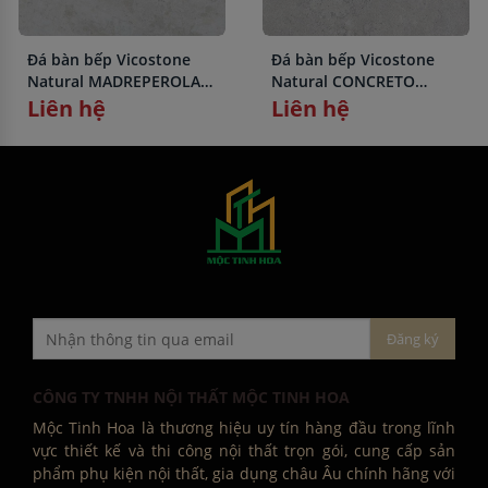
Đá bàn bếp Vicostone
Đá bàn bếp Vicostone
Natural MADREPEROLA
Natural CONCRETO
BQ8891
BQ8860
Liên hệ
Liên hệ
CÔNG TY TNHH NỘI THẤT MỘC TINH HOA
Mộc Tinh Hoa là thương hiệu uy tín hàng đầu trong lĩnh
vực thiết kế và thi công nội thất trọn gói, cung cấp sản
phẩm phụ kiện nội thất, gia dụng châu Âu chính hãng với