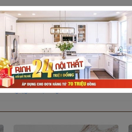
 vẽ thiết kế 3D trị giá 5
hi mua trọn bộ sản phẩm.
ưởng nhận ngàn quà tặng
à khủng trị giá 24 triệu đồng