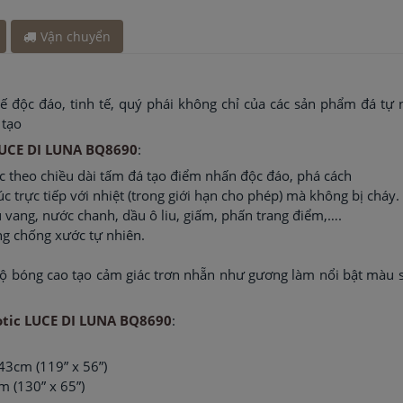
đây 2 giờ
Vận chuyển
 kế độc đáo, tinh tế, quý phái không chỉ của các sản phẩm đá tự
 tạo
LUCE DI LUNA BQ8690
:
c theo chiều dài tấm đá tạo điểm nhấn độc đáo, phá cách
úc trực tiếp với nhiệt (trong giới hạn cho phép) mà không bị cháy.
 vang, nước chanh, dầu ô liu, giấm, phấn trang điểm,….
ng chống xước tự nhiên.
 độ bóng cao tạo cảm giác trơn nhẵn như gương làm nổi bật màu
otic LUCE DI LUNA BQ8690
:
43cm (119” x 56”)
m (130” x 65”)