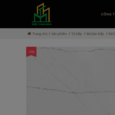
CÔNG T
/
/
/
/
Trang chủ
Sản phẩm
Tủ bếp
Đá bàn bếp
Đá 
-0%