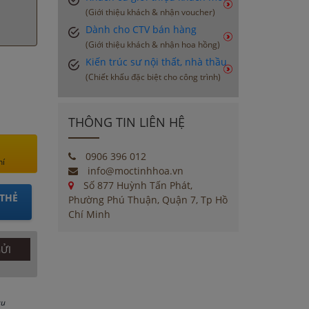
(Giới thiệu khách & nhận voucher)
Dành cho CTV bán hàng
(Giới thiệu khách & nhận hoa hồng)
Kiến trúc sư nội thất, nhà thầu
(Chiết khấu đặc biệt cho công trình)
THÔNG TIN LIÊN HỆ
0906 396 012
hí
info@moctinhhoa.vn
Số 877 Huỳnh Tấn Phát,
THẺ
Phường Phú Thuận, Quận 7, Tp Hồ
Chí Minh
au