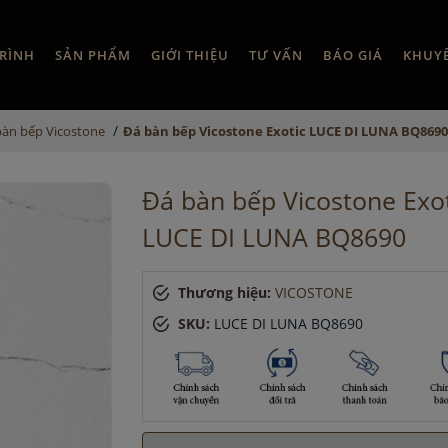
RÌNH
SẢN PHẨM
GIỚI THIỆU
TƯ VẤN
BÁO GIÁ
KHUY
/
bàn bếp Vicostone
Đá bàn bếp Vicostone Exotic LUCE DI LUNA BQ8690
Đá bàn bếp Vicostone Exot
LUCE DI LUNA BQ8690
Thương hiệu:
VICOSTONE
SKU:
LUCE DI LUNA BQ8690