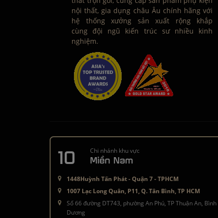
thất trọn gói, cung cấp sản phẩm phụ kiện
nội thất, gia dụng châu Âu chính hãng với
hệ thống xưởng sản xuất rộng khắp
cùng đội ngũ kiến trúc sư nhiều kinh
nghiệm.
10
Chi nhánh khu vực
Miền Nam
1448Huỳnh Tấn Phát - Quận 7 - TPHCM
1007 Lạc Long Quân, P11, Q. Tân Bình, TP HCM
Số 66 đường DT743, phường An Phú, TP Thuận An, Bình
Dương