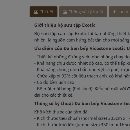
Chị Hương
-
ở Quảng Ninh đã đặt lò vi sóng cách 
Chi tiết
Thông số kỹ thuật
Lưu ý
Giới thiệu bộ sưu tập Exotic
:
Bộ sưu tập cao cấp Exotic tái tạo những thiết
nhiên, là nguồn cảm hứng bất tận cho mọi sáng
Ưu điểm của Đá bàn bếp Vicostone Exotic 
- Thiết kế những đường vein nhẹ nhàng chạy dọ
- Khả năng chịu được nhiệt độ cao, có thể tiếp x
- Khả năng chống dính bẩn như vệt cà phê, rượu
- Chứa xấp xỉ 93% cốt liệu thạch anh, có khả nă
- Có độ bền uốn cao
- Bề mặt mài bóng (Polished): Kiểu bề mặt với
đại cho các thiết kế.
Thông số kỹ thuật Đá bàn bếp Vicostone Ex
Khổ kích thước của tấm đá:
- Kích thước tiêu chuẩn (normal size) 303cm x 1
- Kích thước khổ lớn (jumbo size) 330cm x 165c