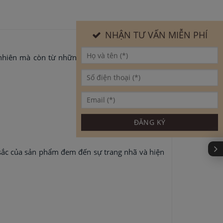
NHẬN TƯ VẤN MIỄN PHÍ
 nhiên mà còn từ những vẻ đẹp vô giá của thiên
 sắc của sản phẩm đem đến sự trang nhã và hiện