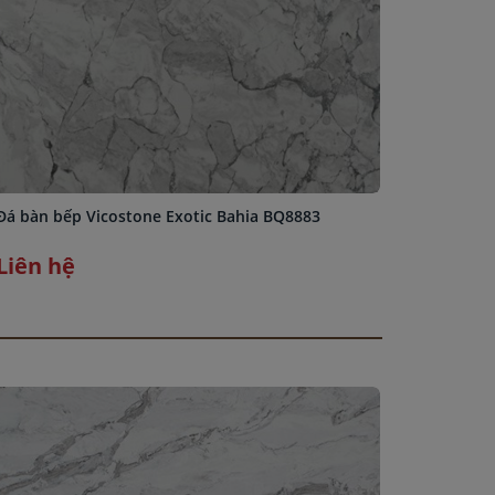
Đá bàn bếp Vicostone Exotic Bahia BQ8883
Đá bàn b
Liên hệ
Liên h