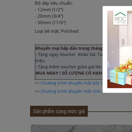
Độ dày tiêu chuẩn:
- 12mm (1/2”)
- 20mm (3/4”)
- 30mm (11/6”)
Loại bề mặt: Polished
Khuyến mại hấp dẫn trong tháng
:
- Tặng ngay Voucher Khảo Sát, Tư Vấn tại nhà, Bản
triệu.
- Tặng thêm voucher giảm giá lên tới 10 triệu k
MUA NGAY ! SỐ LƯỢNG CÓ HẠN !
>>
Chương trình khuyến mãi bốc thăm trúng th
>>
Chương trình khuyến mãi rinh nội thất rước qu
Sản phẩm cùng mức giá