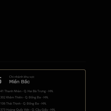
5
Chi nhánh khu vực
Miền Bắc
41 Thanh Nhàn - Q. Hai Bà Trưng - HN.
302 Khâm Thiên - Q. Đống Đa - HN.
106 Thái Thịnh - Q. Đống Đa - HN.
373 Hoàng Quốc Việt - Q. Cầu Giấy - HN.