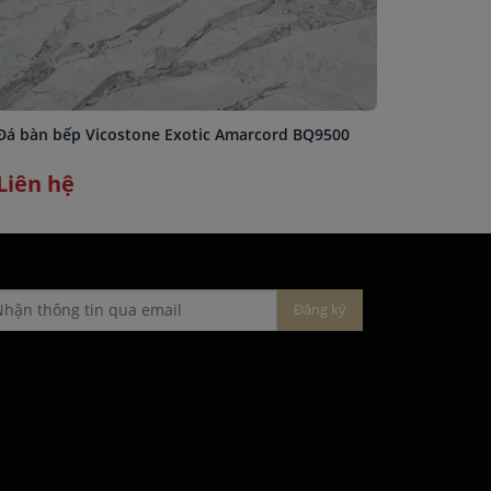
Đá bàn bếp Vicostone Exotic Amarcord BQ9500
Đá bàn b
Liên hệ
Liên h