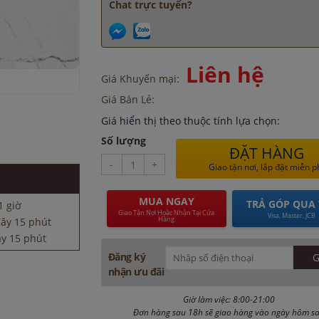
Chat trực tuyến?
Liên hệ
Giá Khuyến mại:
Giá Bán Lẻ:
Giá hiển thị theo thuộc tính lựa chọn:
ây 15 phút
Số lượng
y 15 phút
ĐẶT HÀNG
đây 2 giờ
-
+
Giao tận nơi, lắp đặt miễn p
đây 15 phút
1 giờ
MUA NGAY
TRẢ GÓP QUA 
ây 15 phút
Giao Tận Nơi Hoặc Nhận Tại Cửa
Visa, Master, JCB
Hàng
y 15 phút
đây 2 giờ
Đăng ký
đây 15 phút
nhận ưu đãi
1 giờ
ây 15 phút
Giờ làm việc: 8:00-21:00
y 15 phút
Đơn hàng sau 18h sẽ giao hàng vào ngày hôm s