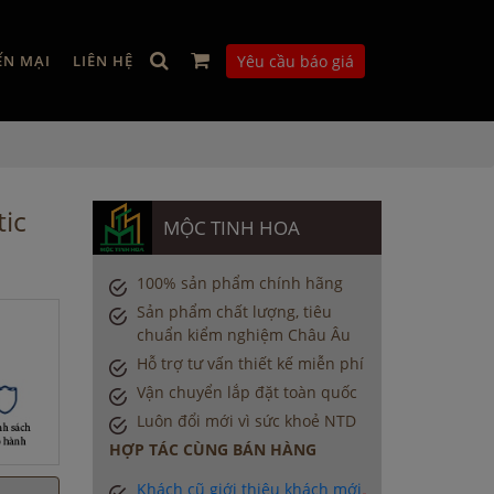
ẾN MẠI
LIÊN HỆ
Yêu cầu báo giá
ic
MỘC TINH HOA
100% sản phẩm chính hãng
Sản phẩm chất lượng, tiêu
chuẩn kiểm nghiệm Châu Âu
Hỗ trợ tư vấn thiết kế miễn phí
Vận chuyển lắp đặt toàn quốc
Luôn đổi mới vì sức khoẻ NTD
HỢP TÁC CÙNG BÁN HÀNG
Khách cũ giới thiệu khách mới