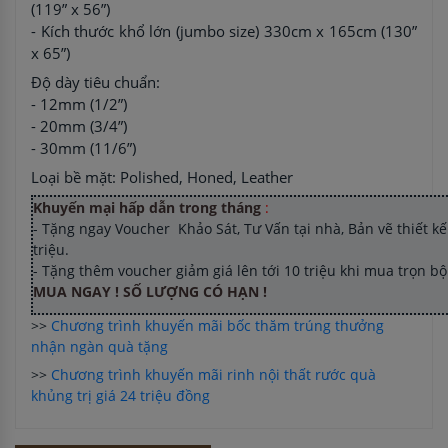
(119” x 56”)
- Kích thước khổ lớn (jumbo size) 330cm x 165cm (130”
x 65”)
Độ dày tiêu chuẩn:
- 12mm (1/2”)
- 20mm (3/4”)
- 30mm (11/6”)
Loại bề mặt: Polished, Honed, Leather
Khuyến mại hấp dẫn trong tháng
:
- Tặng ngay Voucher Khảo Sát, Tư Vấn tại nhà, Bản vẽ thiết kế 
triệu.
- Tặng thêm voucher giảm giá lên tới 10 triệu khi mua trọn b
MUA NGAY ! SỐ LƯỢNG CÓ HẠN !
>>
Chương trình khuyến mãi bốc thăm trúng thưởng
nhận ngàn quà tặng
>>
Chương trình khuyến mãi rinh nội thất rước quà
khủng trị giá 24 triệu đồng