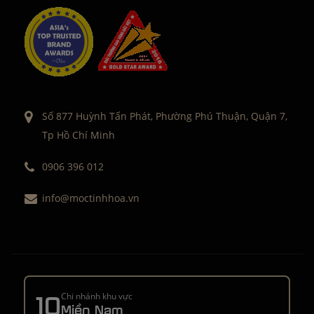
Số 877 Huỳnh Tấn Phát, Phường Phú Thuận, Quận 7,
Tp Hồ Chí Minh
0906 396 012
info@moctinhhoa.vn
10
Chi nhánh khu vực
Miền Nam