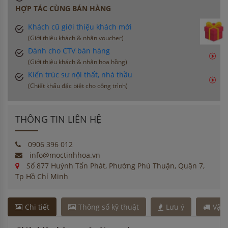
HỢP TÁC CÙNG BÁN HÀNG
Khách cũ giới thiệu khách mới
(Giới thiệu khách & nhận voucher)
Dành cho CTV bán hàng
(Giới thiệu khách & nhận hoa hồng)
Kiến trúc sư nội thất, nhà thầu
(Chiết khấu đặc biệt cho công trình)
THÔNG TIN LIÊN HỆ
0906 396 012
info@moctinhhoa.vn
Số 877 Huỳnh Tấn Phát, Phường Phú Thuận, Quận 7,
Tp Hồ Chí Minh
Chi tiết
Thông số kỹ thuật
Lưu ý
Vận