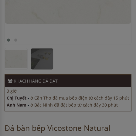
Chị Hà
-
ở Bình Dương đã mua chậu vòi rửa bát cách đây 45
phút
Anh Nam
-
ở Hải Dương đã đặt máy rửa bát cách đây 1 giờ
KHÁCH HÀNG
ĐÃ ĐẶT
Anh Tuấn
-
ở TP. Hồ Chí Minh đã mua bếp điện từ cách đây
3 giờ
Chị Tuyết
-
ở Cần Thơ đã mua bếp điện từ cách đây 15 phút
Anh Nam
-
ở Bắc Ninh đã đặt bếp từ cách đây 30 phút
Chị Hà
-
ở Bình Dương đã mua chậu vòi rửa bát cách đây 45
phút
Anh Nam
-
ở Hải Dương đã đặt máy rửa bát cách đây 1 giờ
Đá bàn bếp Vicostone Natural
Anh Tuấn
-
ở TP. Hồ Chí Minh đã mua bếp điện từ cách đây