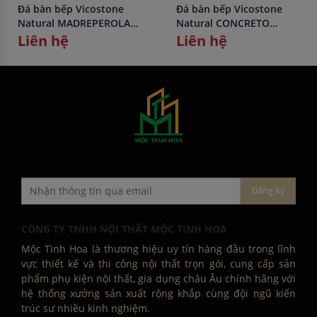
Đá bàn bếp Vicostone
Đá bàn bếp Vicostone
Natural MADREPEROLA
Natural CONCRETO
BQ8891
BQ8860
Liên hệ
Liên hệ
CÔNG TY TNHH NỘI THẤT MỘC TINH HOA
Mộc Tinh Hoa là thương hiệu uy tín hàng đầu trong lĩnh
vực thiết kế và thi công nội thất trọn gói, cung cấp sản
phẩm phụ kiện nội thất, gia dụng châu Âu chính hãng với
hệ thống xưởng sản xuất rộng khắp cùng đội ngũ kiến
trúc sư nhiều kinh nghiệm.