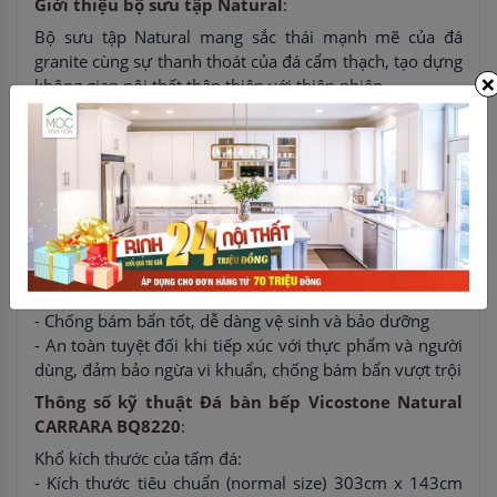
Giới thiệu bộ sưu tập Natural
:
Bộ sưu tập Natural mang sắc thái mạnh mẽ của đá
granite cùng sự thanh thoát của đá cẩm thạch, tạo dựng
×
không gian nội thất thân thiện với thiên nhiên
Ưu điểm của Đá bàn bếp Vicostone Natural
CARRARA BQ8220
:
- Thiết kế độc đáo với những đường vân xám ấm áp,
nhẹ nhàng xuất hiện với mật độ vừa phải những đủ sức
tạo điểm nhấn trên toàn bộ tấm đá, vốn đã rất sang
trọng với màu trắng tinh tế tựa cẩm thạch.
- Khả năng chống thấm, chống ngấm, chống xước, bền
màu với thời gian
- Chống bám bẩn tốt, dễ dàng vệ sinh và bảo dưỡng
- An toàn tuyệt đối khi tiếp xúc với thực phẩm và người
dùng, đảm bảo ngừa vi khuẩn, chống bám bẩn vượt trội
Thông số kỹ thuật Đá bàn bếp Vicostone Natural
CARRARA BQ8220
:
Khổ kích thước của tấm đá:
- Kích thước tiêu chuẩn (normal size) 303cm x 143cm