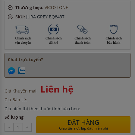
Chị Lan
-
ở Hà Nội đã đặt máy rửa bát cách đây 2 giờ
Thương hiệu:
VICOSTONE
Anh Minh
-
ở Đồng Nai đã mua chậu vòi rửa bát cách đây
15 phút
SKU:
JURA GREY BQ8437
Anh Tuấn
-
ở Đồng Nai đã mua chậu vòi rửa bát cách đây 3
giờ
Anh Minh
-
ở Đồng Nai đã mua bếp điện từ cách đây 8 giờ
Anh Tuấn
-
ở Đồng Nai đã mua chậu vòi rửa bát cách đây
45 phút
Chat trực tuyến?
Liên hệ
Giá Khuyến mại:
Giá Bán Lẻ:
Giá hiển thị theo thuộc tính lựa chọn:
Số lượng
ĐẶT HÀNG
-
+
Giao tận nơi, lắp đặt miễn phí