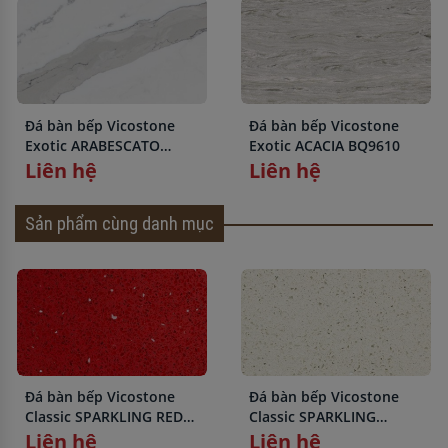
Đá bàn bếp Vicostone
Đá bàn bếp Vicostone
Exotic ARABESCATO
Exotic ACACIA BQ9610
BQ8912
Liên hệ
Liên hệ
Sản phẩm cùng danh mục
Đá bàn bếp Vicostone
Đá bàn bếp Vicostone
Classic SPARKLING RED
Classic SPARKLING
BC186
WHITE BC190
Liên hệ
Liên hệ