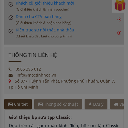
Khách cũ giới thiệu khách mới
(Giới thiệu khách & nhận voucher)
Dành cho CTV bán hàng
(Giới thiệu khách & nhận hoa hồng)
Kiến trúc sư nội thất, nhà thầu
(Chiết khấu đặc biệt cho công trình)
THÔNG TIN LIÊN HỆ
0906 396 012
info@moctinhhoa.vn
Số 877 Huỳnh Tấn Phát, Phường Phú Thuận, Quận 7,
Tp Hồ Chí Minh
Chi tiết
Thông số kỹ thuật
Lưu ý
Vận
Giới thiệu bộ sưu tập Classic
:
Dựa trên các gam màu kinh điển, bộ sưu tập Classic