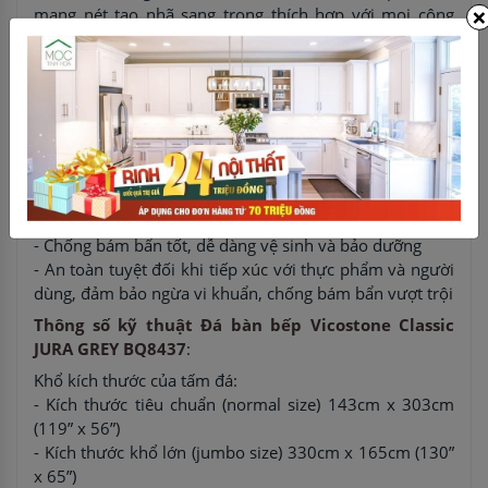
×
mang nét tao nhã sang trọng thích hợp với mọi công
trình kiến trúc cổ điển và hiện đại
Ưu điểm của Đá bàn bếp Vicostone Classic JURA
GREY BQ8437
:
- Thiết kế các dải hạt lớn tạo hiệu ứng trầm tích theo
thời gian, tổng thể toàn tấm mang màu trung tính, dễ
dàng phối hợp với các loại tủ bếp.
- Khả năng chống thấm, chống ngấm, chống xước, bền
màu với thời gian
- Chống bám bẩn tốt, dễ dàng vệ sinh và bảo dưỡng
- An toàn tuyệt đối khi tiếp xúc với thực phẩm và người
dùng, đảm bảo ngừa vi khuẩn, chống bám bẩn vượt trội
Thông số kỹ thuật Đá bàn bếp Vicostone Classic
JURA GREY BQ8437
:
Khổ kích thước của tấm đá:
- Kích thước tiêu chuẩn (normal size) 143cm x 303cm
(119” x 56”)
- Kích thước khổ lớn (jumbo size) 330cm x 165cm (130”
x 65”)