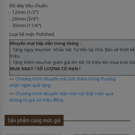
Độ dày tiêu chuẩn:
- 12mm (1/2”)
- 20mm (3/4”)
- 30mm (11/6”)
Loại bề mặt: Polished
Khuyến mại hấp dẫn trong tháng
:
- Tặng ngay Voucher Khảo Sát, Tư Vấn tại nhà, Bản vẽ thiết kế 
triệu.
- Tặng thêm voucher giảm giá lên tới 10 triệu khi mua trọn b
MUA NGAY ! SỐ LƯỢNG CÓ HẠN !
>>
Chương trình khuyến mãi bốc thăm trúng thưởng
nhận ngàn quà tặng
>>
Chương trình khuyến mãi rinh nội thất rước quà
khủng trị giá 24 triệu đồng
Sản phẩm cùng mức giá