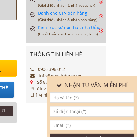
(Giới thiệu khách & nhận voucher)
Dành cho CTV bán hàng
(Giới thiệu khách & nhận hoa hồng)
Kiến trúc sư nội thất, nhà thầu
(Chiết khấu đặc biệt cho công trình)
THÔNG TIN LIÊN HỆ
0906 396 012
hí
info@moctinhhoa.vn
Số 877 Huỳnh Tấn Phát,
NHẬN TƯ VẤN MIỄN PHÍ
THẺ
Phường Phú Thuận, Quận 7, Tp Hồ
Chí Minh
au