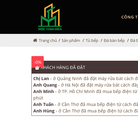
CÔNG T
/
/
/
/
Trang chủ
Sản phẩm
Tủ bếp
Đá bàn bếp
Đá 
-0%
KHÁCH HÀNG
ĐÃ ĐẶT
Chị Lan
-
ở Quảng Ninh đã đặt máy rửa bát cách đ
Anh Quang
-
ở Hà Nội đã đặt máy rửa bát cách đây
Anh Minh
-
ở TP. Hồ Chí Minh đã mua bếp điện từ
phút
Anh Tuấn
-
ở Cần Thơ đã mua bếp điện từ cách đâ
Anh Hùng
-
ở Cần Thơ đã mua bếp điện từ cách đâ