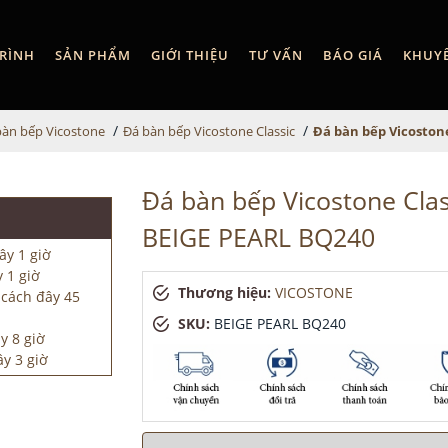
RÌNH
SẢN PHẨM
GIỚI THIỆU
TƯ VẤN
BÁO GIÁ
KHUY
/
/
bàn bếp Vicostone
Đá bàn bếp Vicostone Classic
Đá bàn bếp Vicoston
Đá bàn bếp Vicostone Clas
BEIGE PEARL BQ240
ây 1 giờ
 1 giờ
Thương hiệu:
VICOSTONE
 cách đây 45
SKU:
BEIGE PEARL BQ240
y 8 giờ
y 3 giờ