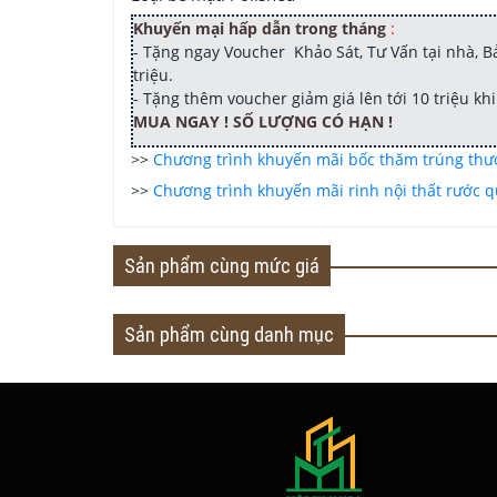
Khuyến mại hấp dẫn trong tháng
:
- Tặng ngay Voucher Khảo Sát, Tư Vấn tại nhà, Bản
triệu.
- Tặng thêm voucher giảm giá lên tới 10 triệu k
MUA NGAY ! SỐ LƯỢNG CÓ HẠN !
>>
Chương trình khuyến mãi bốc thăm trúng th
>>
Chương trình khuyến mãi rinh nội thất rước qu
Sản phẩm cùng mức giá
Sản phẩm cùng danh mục