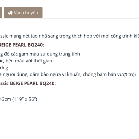
Vận chuyển
sic mang nét tao nhã sang trọng thích hợp với mọi công trình kiế
 BEIGE PEARL BQ240
:
ong đó các gam màu sử dụng trung tính
, bền màu với thời gian
ưỡng
 và người dùng, đảm bảo ngừa vi khuẩn, chống bám bẩn vượt trội
assic BEIGE PEARL BQ240
:
43cm (119” x 56”)