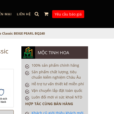
ẾN MẠI
LIÊN HỆ
Yêu cầu báo giá
e Classic BEIGE PEARL BQ240
sic
MỘC TINH HOA
100% sản phẩm chính hãng
Sản phẩm chất lượng, tiêu
chuẩn kiểm nghiệm Châu Âu
Hỗ trợ tư vấn thiết kế miễn phí
Vận chuyển lắp đặt toàn quốc
Luôn đổi mới vì sức khoẻ NTD
HỢP TÁC CÙNG BÁN HÀNG
Khách cũ giới thiệu khách mới