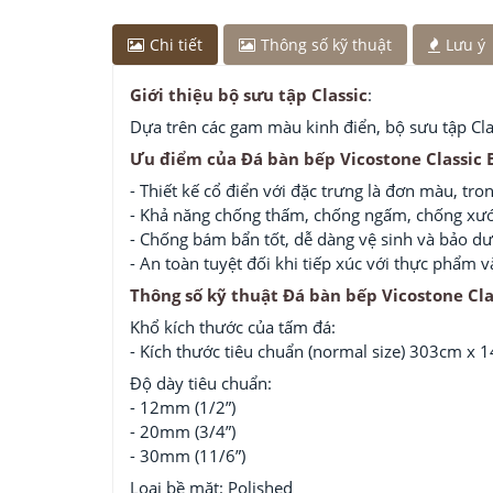
Chi tiết
Thông số kỹ thuật
Lưu ý
Giới thiệu bộ sưu tập Classic
:
Dựa trên các gam màu kinh điển, bộ sưu tập Clas
Ưu điểm của Đá bàn bếp Vicostone Classic
- Thiết kế cổ điển với đặc trưng là đơn màu, tr
- Khả năng chống thấm, chống ngấm, chống xước
- Chống bám bẩn tốt, dễ dàng vệ sinh và bảo d
- An toàn tuyệt đối khi tiếp xúc với thực phẩm
Thông số kỹ thuật Đá bàn bếp Vicostone Cl
Khổ kích thước của tấm đá:
- Kích thước tiêu chuẩn (normal size) 303cm x 1
Độ dày tiêu chuẩn:
- 12mm (1/2”)
- 20mm (3/4”)
- 30mm (11/6”)
Loại bề mặt: Polished