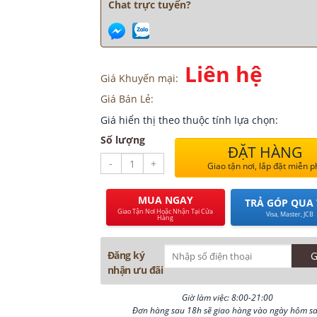
Chat trực tuyến?
Liên hệ
Giá Khuyến mại:
Giá Bán Lẻ:
Giá hiển thị theo thuộc tính lựa chọn:
Số lượng
ĐẶT HÀNG
-
+
Giao tận nơi, lắp đặt miễn p
MUA NGAY
TRẢ GÓP QUA 
Giao Tận Nơi Hoặc Nhận Tại Cửa
Visa, Master, JCB
Hàng
Đăng ký
nhận ưu đãi
Giờ làm việc: 8:00-21:00
Đơn hàng sau 18h sẽ giao hàng vào ngày hôm s