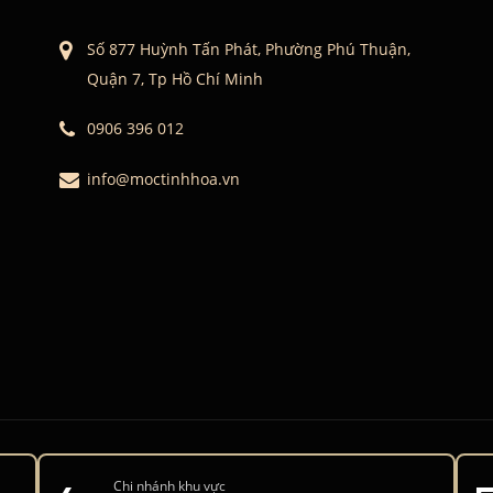
Số 877 Huỳnh Tấn Phát, Phường Phú Thuận,
Quận 7, Tp Hồ Chí Minh
0906 396 012
info@moctinhhoa.vn
Chi nhánh khu vực