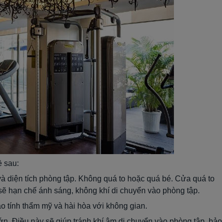
ề sau:
à diện tích phòng tập. Không quá to hoặc quá bé. Cửa quá to
 sẽ hạn chế ánh sáng, không khí di chuyển vào phòng tập.
o tính thẩm mỹ và hài hòa với không gian.
lớn. Điều này sẽ giúp tránh khí âm di chuyển vào phòng tập, bảo