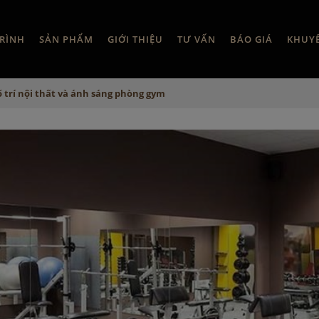
RÌNH
SẢN PHẨM
GIỚI THIỆU
TƯ VẤN
BÁO GIÁ
KHUY
 trí nội thất và ánh sáng phòng gym