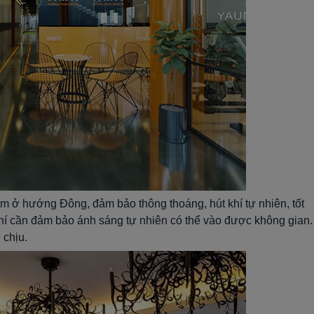
m ở hướng Đông, đảm bảo thông thoáng, hút khí tự nhiên, tốt
 khí cần đảm bảo ánh sáng tự nhiên có thể vào được không gian.
 chịu.