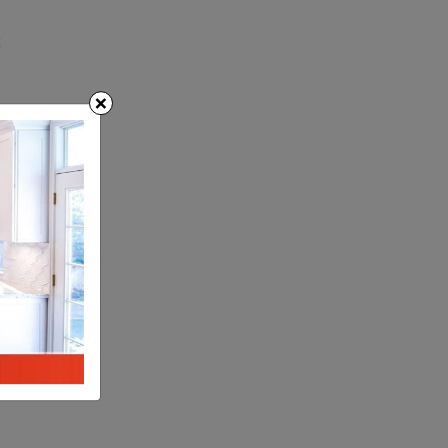
ể
×
n