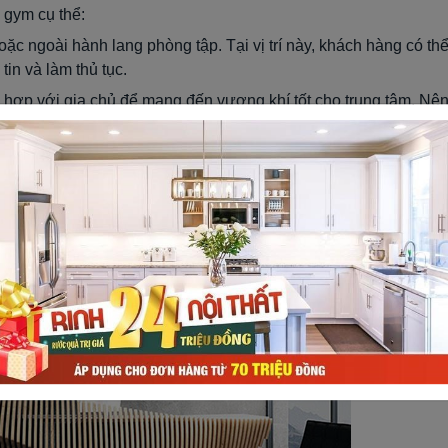
p gym cụ thể:
hoặc ngoài hành lang phòng tập. Tại vị trí này, khách hàng có th
tin và làm thủ tục.
 hợp với gia chủ để mang đến vượng khí tốt cho trung tâm. Nê
. Tránh thiết kế khu vực này bằng màu sắc lòe loẹt, kém sang.
 trang trí một cách tinh tế, thân thiện, thoải mái. Bạn có thể
tranh khỏe khoắn tuyển thủ gym. Khu vực này cũng cần thiết
y ấn tượng khách hàng.