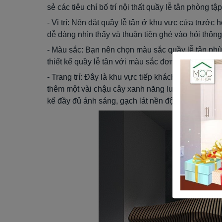
sẻ các tiêu chí bố trí nội thất quầy lễ tân phòng tậ
- Vị trí: Nên đặt quầy lễ tân ở khu vực cửa trước 
dễ dàng nhìn thấy và thuận tiện ghé vào hỏi thông 
- Màu sắc: Bạn nên chọn màu sắc quầy lễ tân phù
thiết kế quầy lễ tân với màu sắc đơn giản, tinh tế
- Trang trí: Đây là khu vực tiếp khách chính nên cần
thêm một vài chậu cây xanh năng lượng hoặc bức 
kế đầy đủ ánh sáng, gạch lát nền độc đáo để gâ