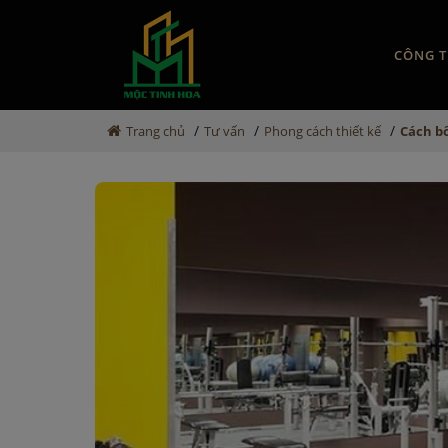
CÔNG T
/
/
/
Trang chủ
Tư vấn
Phong cách thiết kế
Cách bố