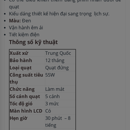
quạt
Kiểu dáng thiết kế hiện đại sang trọng lịch sự.
Màu:
Đen
Vận hành êm ái
Tiết kiệm điện
Thông số kỹ thuật
Xuất xứ
Trung Quốc
Bảo hành
12 tháng
Loại quạt
Quạt đứng
Công suất tiêu
55W
thụ
Chức năng
Làm mát
Số cánh quạt
5 cánh
Tốc độ gió
3 mức
Màn hình LCD
Có
Hẹn giờ
30 phút – 8
tiếng