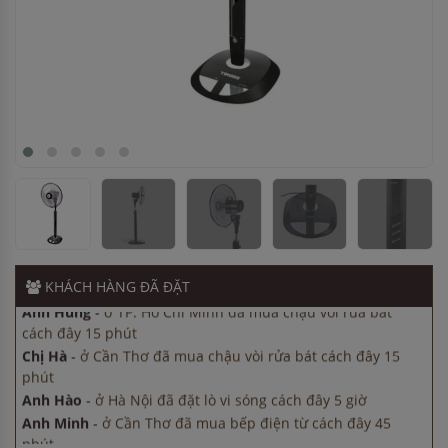
Anh Hùng
-
ở TP. Hồ Chí Minh đã mua chậu vòi rửa bát
cách đây 15 phút
Chị Hà
-
ở Cần Thơ đã mua chậu vòi rửa bát cách đây 15
phút
Anh Hào
-
ở Hà Nội đã đặt lò vi sóng cách đây 5 giờ
Anh Minh
-
ở Cần Thơ đã mua bếp điện từ cách đây 45
phút
Anh Tuấn
-
ở Cần Thơ đã mua chậu vòi rửa bát cách đây 8
giờ
KHÁCH HÀNG
ĐÃ ĐẶT
Anh Hùng
-
ở TP. Hồ Chí Minh đã mua chậu vòi rửa bát
cách đây 15 phút
Chị Hà
-
ở Cần Thơ đã mua chậu vòi rửa bát cách đây 15
phút
Anh Hào
-
ở Hà Nội đã đặt lò vi sóng cách đây 5 giờ
Anh Minh
-
ở Cần Thơ đã mua bếp điện từ cách đây 45
phút