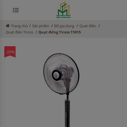
/
/
/
/
Trang chủ
Sản phẩm
Đồ gia dụng
Quat điện
/
Quạt điện Tiross
Quạt đứng Tiross TS915
-20%