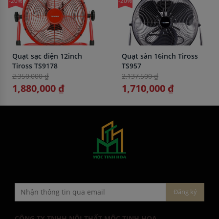
-20%
-20%
Quạt sạc điện 12inch
Quạt sàn 16inch Tiross
Tiross TS9178
TS957
2,350,000 ₫
2,137,500 ₫
1,880,000 ₫
1,710,000 ₫
CÔNG TY TNHH NỘI THẤT MỘC TINH HOA