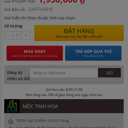
Giá Khuyến mại:
2,437,500 ₫
Giá Bán Lẻ:
Giá hiển thị theo thuộc tính lựa chọn:
Số lượng
ĐẶT HÀNG
-
+
Giao tận nơi, lắp đặt miễn phí
MUA NGAY
TRẢ GÓP QUA THẺ
Giao Tận Nơi Hoặc Nhận Tại Cửa Hàng
Visa, Master, JCB
Đăng ký
nhận ưu đãi
Giờ làm việc: 8:00-21:00
Đơn hàng sau 18h sẽ giao hàng vào ngày hôm sau
MỘC TINH HOA
100% sản phẩm chính hãng
Sản phẩm chất lượng, tiêu chuẩn kiểm nghiệm Châu