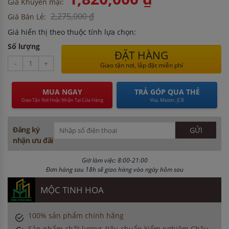
Giá Khuyến mại:
2,275,000 ₫
Giá Bán Lẻ:
Giá hiển thị theo thuộc tính lựa chọn:
Số lượng
ĐẶT HÀNG
-
+
Giao tận nơi, lắp đặt miễn phí
MUA NGAY
TRẢ GÓP QUA THẺ
Giao Tận Nơi Hoặc Nhận Tại Cửa Hàng
Visa, Master, JCB
Đăng ký
nhận ưu đãi
Giờ làm việc: 8:00-21:00
Đơn hàng sau 18h sẽ giao hàng vào ngày hôm sau
MỘC TINH HOA
100% sản phẩm chính hãng
Sản phẩm chất lượng, tiêu chuẩn kiểm nghiệm Châu