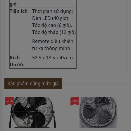
gió
Tiện ích
Thời gian sử dụng:
Đèn LED (40 giờ)
Tốc độ cao (6 giờ),
Tốc độ thấp (12 giờ)
Remote điều khiển
từ xa thông minh
Kích
58.5 x 18.5 x 45 cm
thước
Sản phẩm cùng mức giá
-20%
-20%