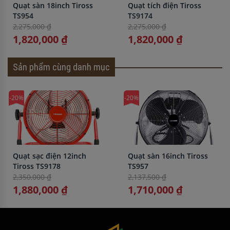
Quạt sàn 18inch Tiross
Quạt tích điện Tiross
TS954
TS9174
2,275,000 ₫
2,275,000 ₫
1,820,000 ₫
1,820,000 ₫
Sản phẩm cùng danh mục
-20%
-20%
Quạt sạc điện 12inch
Quạt sàn 16inch Tiross
Tiross TS9178
TS957
2,350,000 ₫
2,137,500 ₫
1,880,000 ₫
1,710,000 ₫