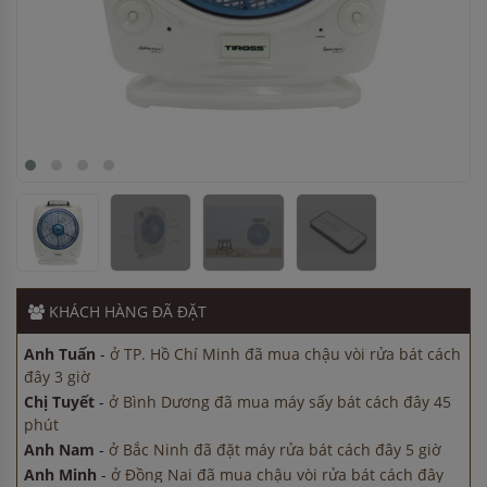
Anh Tuấn
-
ở TP. Hồ Chí Minh đã mua chậu vòi rửa bát cách
đây 3 giờ
Chị Tuyết
-
ở Bình Dương đã mua máy sấy bát cách đây 45
phút
Anh Nam
-
ở Bắc Ninh đã đặt máy rửa bát cách đây 5 giờ
Anh Minh
-
ở Đồng Nai đã mua chậu vòi rửa bát cách đây
15 phút
Anh Nam
-
ở Hải Phòng đã đặt máy rửa bát cách đây 5 giờ
KHÁCH HÀNG
ĐÃ ĐẶT
Anh Tuấn
-
ở TP. Hồ Chí Minh đã mua chậu vòi rửa bát cách
đây 3 giờ
Chị Tuyết
-
ở Bình Dương đã mua máy sấy bát cách đây 45
phút
Anh Nam
-
ở Bắc Ninh đã đặt máy rửa bát cách đây 5 giờ
Anh Minh
-
ở Đồng Nai đã mua chậu vòi rửa bát cách đây
15 phút