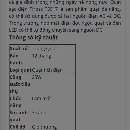
cả gia đình trong những ngày hè nóng nực. Quạt
sạc điện Tiross TS917 là sản phẩm quạt đa năng,
có thể sử dụng được cả hai nguồn điện AC và DC.
Trong trường hợp mất điện đột ngột, quạt và đèn
LED có thể tự động chuyển sang nguồn DC.
Thông số kỹ thuật
Xuất xứ
Trung Quốc
Bảo
12 tháng
hành
Loại quạt
Quạt tích điện
Công
25W
suất tiêu
thụ
Chức
Làm mát
năng
Số cánh
3 cánh
quạt
Chế độ
Gió thường