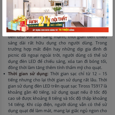
được tất cả các chức năng của quạt. Bộ điều khiển
đem đến cho người dùng sự thuận tiện khi sử
dụng cũng như tiết kiệm được nhiều thời gian di
chuyển.
Hệ thống đèn LED:
Quạt Tiross TS917 có hệ thống
đèn LED với ánh sáng mạnh, thời gian đèn chiếu
sáng dài rất hữu dụng cho người dùng. Trong
trường hợp mất điện hay những dịp gia đình đi
picnic dã ngoại ngoài trời, người dùng có thể sử
dụng đèn LED để chiếu sáng, xóa tan đi bóng tối,
đồng thời làm tăng thêm tính thẩm mỹ cho quạt.
Thời gian sử dụng:
Thời gian sạc chỉ từ 12 – 15
tiếng nhưng cho lại thời gian sử dụng rất lâu. Thời
gian sử dụng đèn LED trên quạt sạc Tiross TS917 là
khoảng gần 40 tiếng, sử dụng quạt nếu ở tốc độ
cao sẽ được khoảng 8 tiếng và tốc độ thấp khoảng
14 tiếng. Khi cúp điện, người dùng vẫn có thể sử
dụng quạt để làm mát, mang lại giấc ngủ ngon cho