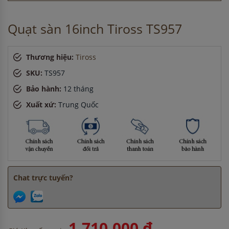
Chị Hương
-
ở Hà Nội đã đặt máy rửa bát cách đây 2 giờ
Chị Hương
-
ở Bắc Ninh đã đặt máy rửa bát cách đây 2 giờ
Quạt sàn 16inch Tiross TS957
Thương hiệu:
Tiross
SKU:
TS957
Bảo hành:
12 tháng
Xuất xứ:
Trung Quốc
Chat trực tuyến?
1,710,000 ₫