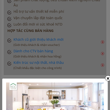
Âu
Hỗ trợ tư vấn thiết kế miễn phí
Vận chuyển lắp đặt toàn quốc
Luôn đổi mới vì sức khoẻ NTD
HỢP TÁC CÙNG BÁN HÀNG
Khách cũ giới thiệu khách mới
(Giới thiệu khách & nhận voucher)
Dành cho CTV bán hàng
(Giới thiệu khách & nhận hoa hồng)
Kiến trúc sư nội thất, nhà thầu
(Chiết khấu đặc biệt cho công trình)
×
THÔNG TIN LIÊN HỆ
0906 396 012
info@moctinhhoa.vn
Số 877 Huỳnh Tấn Phát, Phường Phú Thuận, Quận 7,