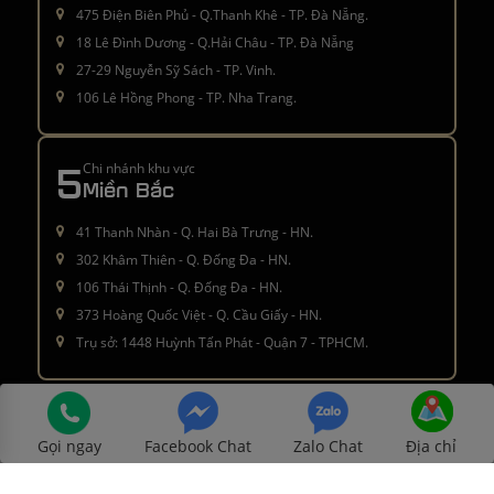
475 Điện Biên Phủ - Q.Thanh Khê - TP. Đà Nẵng.
18 Lê Đình Dương - Q.Hải Châu - TP. Đà Nẵng
27-29 Nguyễn Sỹ Sách - TP. Vinh.
106 Lê Hồng Phong - TP. Nha Trang.
5
Chi nhánh khu vực
Miền Bắc
41 Thanh Nhàn - Q. Hai Bà Trưng - HN.
302 Khâm Thiên - Q. Đống Đa - HN.
106 Thái Thịnh - Q. Đống Đa - HN.
373 Hoàng Quốc Việt - Q. Cầu Giấy - HN.
Trụ sở: 1448 Huỳnh Tấn Phát - Quận 7 - TPHCM.
Â© 2016 - 2021
moctinhhoa.vn
. All rights reserved
Gọi ngay
Facebook Chat
Zalo Chat
Địa chỉ