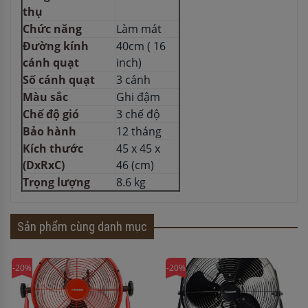
thụ
Chức năng
Làm mát
Đường kính
40cm ( 16
cánh quạt
inch)
Số cánh quạt
3 cánh
Màu sắc
Ghi đậm
Chế độ gió
3 chế độ
Bảo hành
12 tháng
Kích thước
45 x 45 x
(DxRxC)
46 (cm)
Trọng lượng
8.6 kg
Sản phẩm cùng danh mục
-20%
-20%