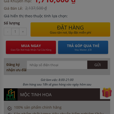
Giá Khuyến mại:
2,137,500 ₫
Giá Bán Lẻ:
Giá hiển thị theo thuộc tính lựa chọn:
Số lượng
ĐẶT HÀNG
-
+
Giao tận nơi, lắp đặt miễn phí
MUA NGAY
TRẢ GÓP QUA THẺ
Giao Tận Nơi Hoặc Nhận Tại Cửa Hàng
Visa, Master, JCB
Đăng ký
nhận ưu đãi
Giờ làm việc: 8:00-21:00
Đơn hàng sau 18h sẽ giao hàng vào ngày hôm sau
MỘC TINH HOA
100% sản phẩm chính hãng
Sản phẩm chất lượng, tiêu chuẩn kiểm nghiệm Châu