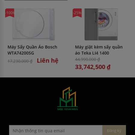
-100%
-25%
Máy Sấy Quần Áo Bosch
Máy giặt kèm sấy quần
WTA74200SG
áo Teka LI4 1400
Liên hệ
44,990,000 ₫
17,230,000 ₫
33,742,500 ₫