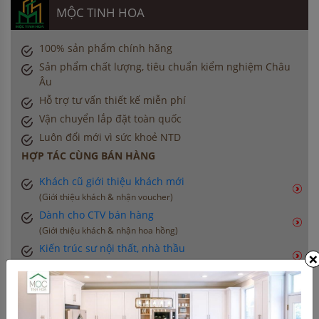
MỘC TINH HOA
100% sản phẩm chính hãng
Sản phẩm chất lượng, tiêu chuẩn kiểm nghiệm Châu
Âu
Hỗ trợ tư vấn thiết kế miễn phí
Vận chuyển lắp đặt toàn quốc
Luôn đổi mới vì sức khoẻ NTD
HỢP TÁC CÙNG BÁN HÀNG
Khách cũ giới thiệu khách mới
(Giới thiệu khách & nhận voucher)
Dành cho CTV bán hàng
(Giới thiệu khách & nhận hoa hồng)
Kiến trúc sư nội thất, nhà thầu
×
(Chiết khấu đặc biệt cho công trình)
THÔNG TIN LIÊN HỆ