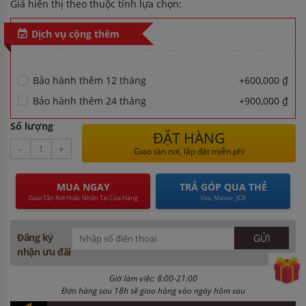
Giá hiển thị theo thuộc tính lựa chọn:
Dịch vụ cộng thêm
Bảo hành thêm 12 tháng
+600,000 ₫
Bảo hành thêm 24 tháng
+900,000 ₫
Số lượng
ĐẶT HÀNG
-
+
Giao tận nơi, lắp đặt miễn phí
MUA NGAY
TRẢ GÓP QUA THẺ
Giao Tận Nơi Hoặc Nhận Tại Cửa Hàng
Visa, Master, JCB
Đăng ký
nhận ưu đãi
Giờ làm việc: 8:00-21:00
Đơn hàng sau 18h sẽ giao hàng vào ngày hôm sau