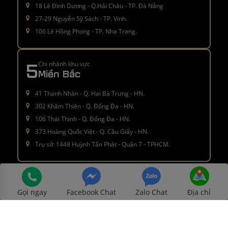
18 Lê Đình Dương - Q.Hải Châu - TP. Đà Nẵng
27-29 Nguyễn Sỹ Sách - TP. Vinh.
106 Lê Hồng Phong - TP. Nha Trang.
5
Chi nhánh khu vực
Miền Bắc
41 Thanh Nhàn - Q. Hai Bà Trưng - HN.
302 Khâm Thiên - Q. Đống Đa - HN.
106 Thái Thịnh - Q. Đống Đa - HN.
373 Hoàng Quốc Việt - Q. Cầu Giấy - HN.
Trụ sở: 1448 Huỳnh Tấn Phát - Quận 7 - TPHCM.
Â© 2016 - 2021
moctinhhoa.vn
. All rights reserved
Gọi ngay
Facebook Chat
Zalo Chat
Địa chỉ