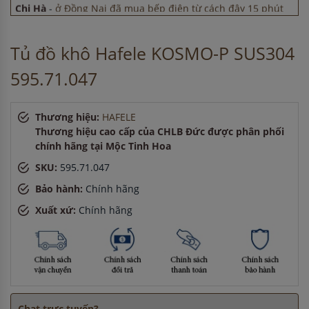
Chị Hà
-
ở Đồng Nai đã mua bếp điện từ cách đây 15 phút
Chị Thảo
-
ở Quảng Ninh đã đặt máy rửa bát cách đây 1 giờ
Anh Hào
-
ở Hải Dương đã đặt máy hút mùi cách đây 30
Tủ đồ khô Hafele KOSMO-P SUS304
phút
Anh Minh
-
ở Cần Thơ đã mua chậu vòi rửa bát cách đây 15
595.71.047
phút
Thương hiệu:
HAFELE
Thương hiệu cao cấp của CHLB Đức được phân phối
chính hãng tại Mộc Tinh Hoa
SKU:
595.71.047
Bảo hành:
Chính hãng
Xuất xứ:
Chính hãng
Chat trực tuyến?