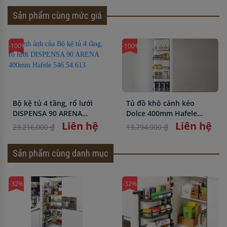
Sản phẩm cùng mức giá
-100%
-100%
Bộ kệ tủ 4 tầng, rổ lưới
Tủ đồ khô cánh kéo
DISPENSA 90 ARENA
Dolce 400mm Hafele
400mm Hafele 546.54.613
548.65.005
Liên hệ
Liên hệ
23,216,000 ₫
13,794,000 ₫
Sản phẩm cùng danh mục
-32%
-32%