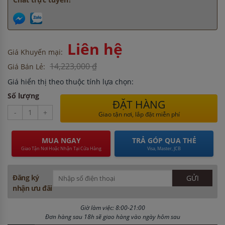
Liên hệ
Giá Khuyến mại:
14,223,000 ₫
Giá Bán Lẻ:
Giá hiển thị theo thuộc tính lựa chọn:
Số lượng
ĐẶT HÀNG
-
+
Giao tận nơi, lắp đặt miễn phí
MUA NGAY
TRẢ GÓP QUA THẺ
Giao Tận Nơi Hoặc Nhận Tại Cửa Hàng
Visa, Master, JCB
Đăng ký
nhận ưu đãi
Giờ làm việc: 8:00-21:00
Đơn hàng sau 18h sẽ giao hàng vào ngày hôm sau