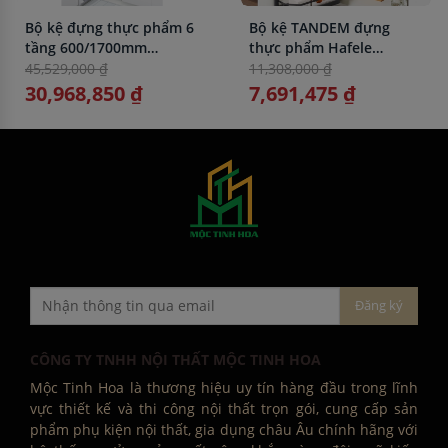
Bộ kệ đựng thực phẩm 6
Bộ kệ TANDEM đựng
tầng 600/1700mm
thực phẩm Hafele
TANDEM Hafele
545.02.212 KT
45,529,000 ₫
11,308,000 ₫
545.94.652
600X800mm
30,968,850 ₫
7,691,475 ₫
CÔNG TY TNHH NỘI THẤT MỘC TINH HOA
Mộc Tinh Hoa là thương hiệu uy tín hàng đầu trong lĩnh
vực thiết kế và thi công nội thất trọn gói, cung cấp sản
phẩm phụ kiện nội thất, gia dụng châu Âu chính hãng với