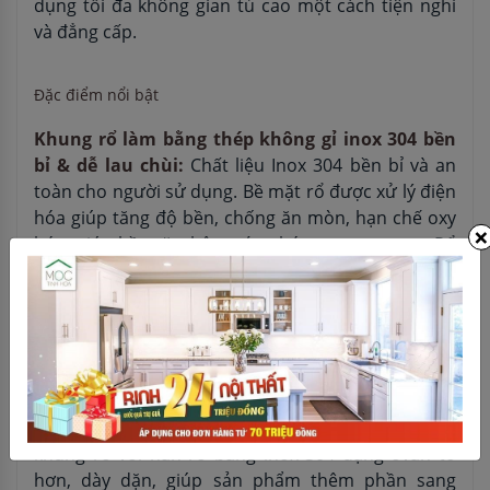
dụng tối đa không gian tủ cao một cách tiện nghi
và đẳng cấp.
Đặc điểm nổi bật
Khung rổ làm bằng thép không gỉ inox 304 bền
bỉ & dễ lau chùi:
Chất liệu Inox 304 bền bỉ và an
toàn cho người sử dụng. Bề mặt rổ được xử lý điện
hóa giúp tăng độ bền, chống ăn mòn, hạn chế oxy
×
hóa, giúp bề mặt thêm sáng bóng, sang trọng. Rổ
dạng nan dễ dàng lau chùi và vệ sinh sản phẩm.
Ray trượt giảm chấn giúp đóng mở mượt mà
với chu kì cao lên đến 50,000 lần:
Ray trượt trang
bị giảm chấn vận hành mượt mà bền bỉ đến 50,000
lần đóng mở, tương đương với thời gian sử dụng
trung bình của tủ bếp.
Nan rổ hình ovan dày dặn và chắc chắn:
Kết cấu
khung rổ với nan rổ bằng inox 304 dạng ovan to
hơn, dày dặn, giúp sản phẩm thêm phần sang