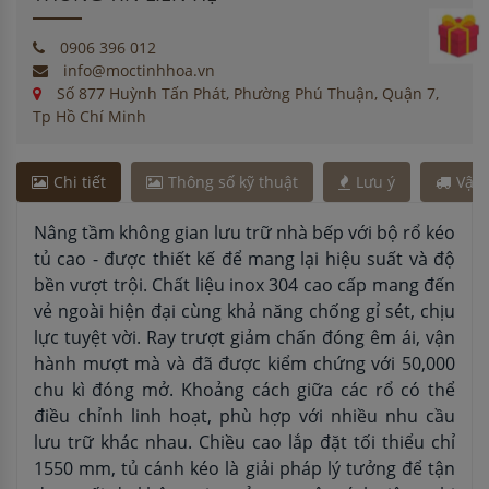
0906 396 012
info@moctinhhoa.vn
Số 877 Huỳnh Tấn Phát, Phường Phú Thuận, Quận 7,
Tp Hồ Chí Minh
Chi tiết
Thông số kỹ thuật
Lưu ý
Vận
Nâng tầm không gian lưu trữ nhà bếp với bộ rổ kéo
tủ cao - được thiết kế để mang lại hiệu suất và độ
bền vượt trội. Chất liệu inox 304 cao cấp mang đến
vẻ ngoài hiện đại cùng khả năng chống gỉ sét, chịu
lực tuyệt vời. Ray trượt giảm chấn đóng êm ái, vận
hành mượt mà và đã được kiểm chứng với 50,000
chu kì đóng mở. Khoảng cách giữa các rổ có thể
điều chỉnh linh hoạt, phù hợp với nhiều nhu cầu
lưu trữ khác nhau. Chiều cao lắp đặt tối thiểu chỉ
1550 mm, tủ cánh kéo là giải pháp lý tưởng để tận