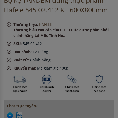
Bộ kệ TANDEM đựng thực phẩm
Anh Quang
-
ở Hà Nội đã đặt bếp từ cách đây 5 giờ
Hafele 545.02.412 KT 600X800mm
Anh Minh
-
ở TP. Hồ Chí Minh đã mua chậu vòi rửa bát cách
đây 3 giờ
Chị Lan
-
ở Quảng Ninh đã đặt lò vi sóng cách đây 30 phút
Thương hiệu:
HAFELE
Chị Lan
-
ở Hải Phòng đã đặt máy hút mùi cách đây 2 giờ
Thương hiệu cao cấp của CHLB Đức được phân phối
Anh Tuấn
-
ở Bình Dương đã mua chậu vòi rửa bát cách đây
chính hãng tại Mộc Tinh Hoa
3 giờ
SKU:
545.02.412
Bảo hành:
12 tháng
Xuất xứ:
Chính hãng
Khuyến mại:
Mã giảm giá 100k
Chat trực tuyến?