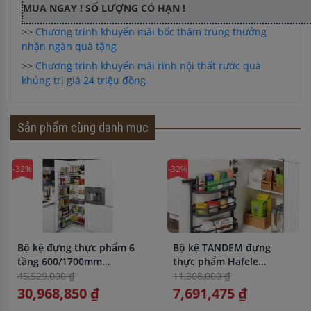
MUA NGAY ! SỐ LƯỢNG CÓ HẠN !
>>
Chương trình khuyến mãi bốc thăm trúng thưởng
nhận ngàn quà tặng
>>
Chương trình khuyến mãi rinh nội thất rước quà
khủng trị giá 24 triệu đồng
Sản phẩm cùng danh mục
-32%
-32%
Bộ kệ đựng thực phẩm 6
Bộ kệ TANDEM đựng
tầng 600/1700mm
thực phẩm Hafele
TANDEM Hafele
545.02.212 KT
45,529,000 ₫
11,308,000 ₫
545.94.652
600X800mm
30,968,850 ₫
7,691,475 ₫