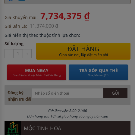
7,734,375 ₫
Giá Khuyến mại:
11,374,000 ₫
Giá Bán Lẻ:
Giá hiển thị theo thuộc tính lựa chọn:
Số lượng
ĐẶT HÀNG
-
+
Giao tận nơi, lắp đặt miễn phí
MUA NGAY
TRẢ GÓP QUA THẺ
Giao Tận Nơi Hoặc Nhận Tại Cửa Hàng
Visa, Master, JCB
Đăng ký
nhận ưu đãi
Giờ làm việc: 8:00-21:00
Đơn hàng sau 18h sẽ giao hàng vào ngày hôm sau
MỘC TINH HOA