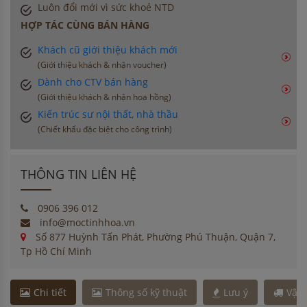
Luôn đổi mới vì sức khoẻ NTD
HỢP TÁC CÙNG BÁN HÀNG
Khách cũ giới thiệu khách mới
(Giới thiệu khách & nhận voucher)
Dành cho CTV bán hàng
(Giới thiệu khách & nhận hoa hồng)
Kiến trúc sư nội thất, nhà thầu
(Chiết khấu đặc biệt cho công trình)
THÔNG TIN LIÊN HỆ
0906 396 012
info@moctinhhoa.vn
Số 877 Huỳnh Tấn Phát, Phường Phú Thuận, Quận 7,
Tp Hồ Chí Minh
Chi tiết
Thông số kỹ thuật
Lưu ý
Vận