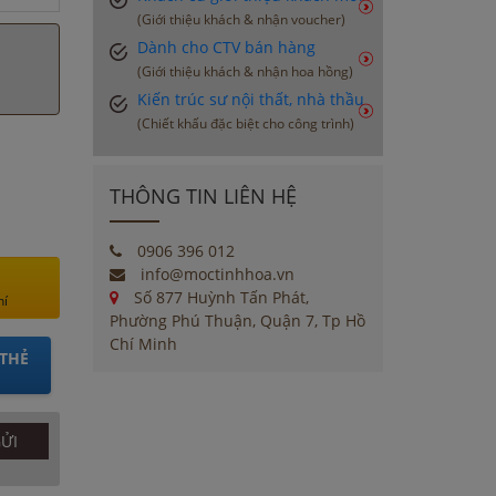
(Giới thiệu khách & nhận voucher)
Dành cho CTV bán hàng
(Giới thiệu khách & nhận hoa hồng)
Kiến trúc sư nội thất, nhà thầu
(Chiết khấu đặc biệt cho công trình)
THÔNG TIN LIÊN HỆ
0906 396 012
info@moctinhhoa.vn
Số 877 Huỳnh Tấn Phát,
hí
Phường Phú Thuận, Quận 7, Tp Hồ
Chí Minh
THẺ