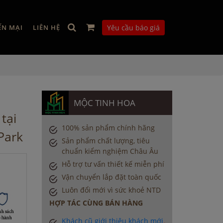
ẾN MẠI
LIÊN HỆ
Yêu cầu báo giá
MỘC TINH HOA
tại
100% sản phẩm chính hãng
Park
Sản phẩm chất lượng, tiêu
chuẩn kiểm nghiệm Châu Âu
Hỗ trợ tư vấn thiết kế miễn phí
Vận chuyển lắp đặt toàn quốc
Luôn đổi mới vì sức khoẻ NTD
HỢP TÁC CÙNG BÁN HÀNG
Khách cũ giới thiệu khách mới