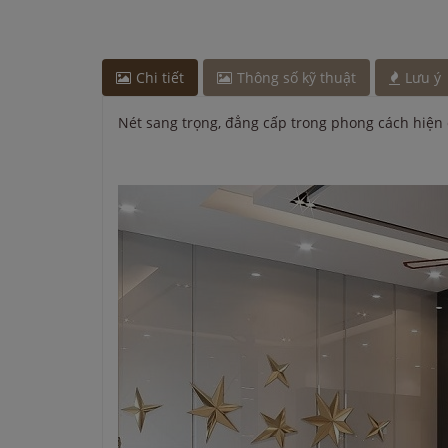
Anh Hào
-
ở Quảng Ninh đã đặt lò vi sóng cách đâ
Chị Hà
-
ở TP. Hồ Chí Minh đã mua chậu vòi rửa bá
giờ
Chi tiết
Thông số kỹ thuật
Lưu ý
Nét sang trọng, đẳng cấp trong phong cách hiện 