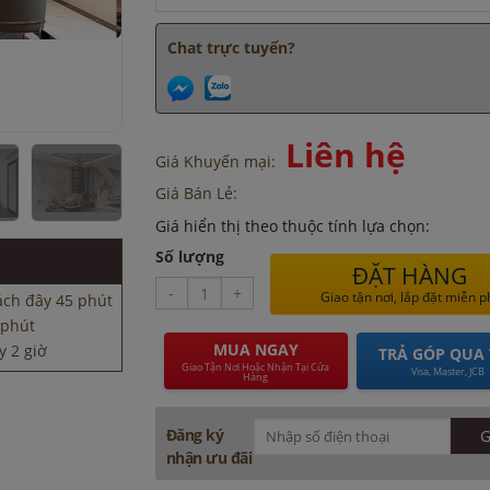
Chat trực tuyến?
Liên hệ
Giá Khuyến mại:
 phút
Giá Bán Lẻ:
y 2 giờ
t cách đây 3
Giá hiển thị theo thuộc tính lựa chọn:
Số lượng
1 giờ
ĐẶT HÀNG
-
+
ách đây 45 phút
Giao tận nơi, lắp đặt miễn p
 phút
y 2 giờ
MUA NGAY
TRẢ GÓP QUA 
Giao Tận Nơi Hoặc Nhận Tại Cửa
t cách đây 3
Visa, Master, JCB
Hàng
1 giờ
Đăng ký
ách đây 45 phút
nhận ưu đãi
 phút