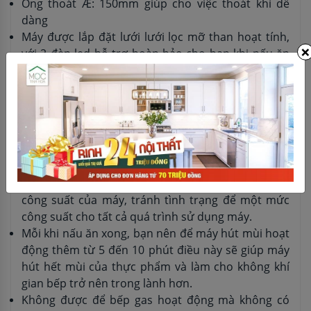
Ông thoát Æ: 150mm giúp cho việc thoát khí dễ
dàng
Máy được lắp đặt lưới lưới lọc mỡ than hoạt tính,
×
với 2 đèn led hỗ trợ hoàn hảo cho bạn khi nấu ăn
buổi tối
Một số lưu ý khi sử dụng
Mỗi máy hút mùi đều được thiết lập các mức độ
hút khác nhau, chính vì vậy việc điều chỉnh công
suất sao cho phù hợp rất quan trọng. Tùy từng
món ăn (ít mùi, đậm mùi) mà các bạn điều chỉnh
công suất của máy, tránh tình trạng để một mức
công suất cho tất cả quá trình sử dụng máy.
Mỗi khi nấu ăn xong, bạn nên để máy hút mùi hoạt
động thêm từ 5 đến 10 phút điều này sẽ giúp máy
hút hết mùi của thực phẩm và làm cho không khí
gian bếp trở nên trong lành hơn.
Không được để bếp gas hoạt động mà không có