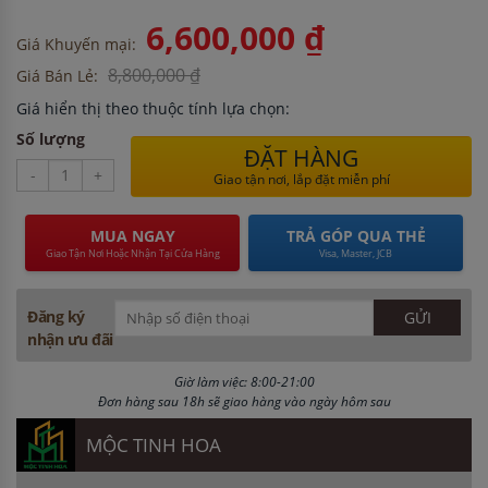
6,600,000 ₫
Giá Khuyến mại:
8,800,000 ₫
Giá Bán Lẻ:
Giá hiển thị theo thuộc tính lựa chọn:
Số lượng
ĐẶT HÀNG
-
+
Giao tận nơi, lắp đặt miễn phí
MUA NGAY
TRẢ GÓP QUA THẺ
Giao Tận Nơi Hoặc Nhận Tại Cửa Hàng
Visa, Master, JCB
Đăng ký
nhận ưu đãi
Giờ làm việc: 8:00-21:00
Đơn hàng sau 18h sẽ giao hàng vào ngày hôm sau
MỘC TINH HOA