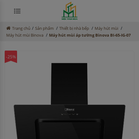
/
/
/
/
Trang chủ
Sản phẩm
Thiết bị nhà bếp
Máy hút mùi
/
Máy hút mùi Binova
Máy hút mùi áp tường Binova BI-65-IG-07
-25%