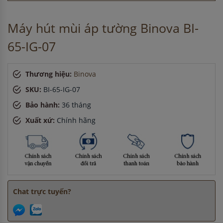
Anh Hùng
-
ở Cần Thơ đã mua chậu vòi rửa bát cách đây 45
phút
Máy hút mùi áp tường Binova BI-
Anh Nam
-
ở Quảng Ninh đã đặt lò vi sóng cách đây 5 giờ
65-IG-07
Thương hiệu:
Binova
SKU:
BI-65-IG-07
Bảo hành:
36 tháng
Xuất xứ:
Chính hãng
Chat trực tuyến?