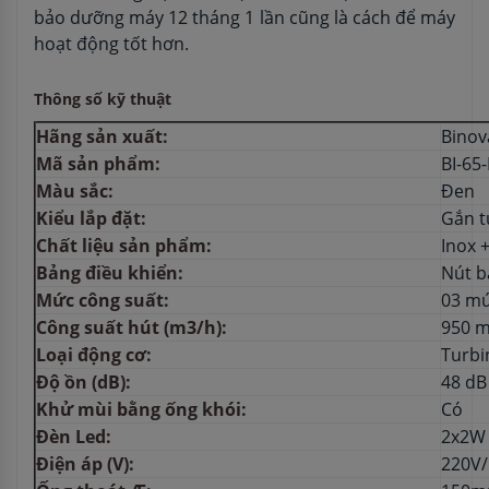
bảo dưỡng máy 12 tháng 1 lần cũng là cách để máy
hoạt động tốt hơn.
Thông số kỹ thuật
Hãng sản xuất:
Binov
Mã sản phẩm:
BI-65
Màu sắc:
Đen
Kiểu lắp đặt:
Gắn 
Chất liệu sản phẩm:
Inox 
Bảng điều khiển:
Nút b
Mức công suất:
03 m
Công suất hút (m3/h):
950 
Loại động cơ:
Turbi
Độ ồn (dB):
48 dB
Khử mùi bằng ống khói:
Có
Đèn Led:
2x2W
Điện áp (V):
220V