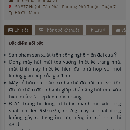
info@moctinhhoa.vn
Số 877 Huỳnh Tấn Phát, Phường Phú Thuận, Quận 7,
Tp Hồ Chí Minh
Chi tiết
Thông số kỹ thuật
Lưu ý
Vận
Đặc điểm nổi bật
Sản phẩm sản xuất trên công nghệ hiện đại của Ý
Dòng máy hút mùi toa vuông thiết kế trang nhã,
mặt kính máy thiết kế hiện đại phù hợp với mọi
không gian bếp của gia đình
Máy sở hữu nút bấm cơ ba chế độ hút mùi với tốc
độ từ chậm đến nhanh giúp khả năng hút mùi vừa
hiệu quả vừa tiếp kiệm điện năng
Được trang bị động cơ tubin mạnh mẽ với công
suất lên đến 950m3/h, nhưng máy lại hoạt động
không gây ra tiếng ồn lớn, tiếng ồn rất nhỏ chỉ
48Db