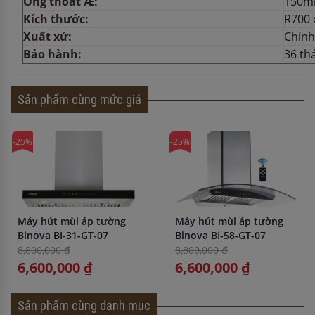
Ống thoát Æ:
150
Kích thước:
R700 
Xuất xứ:
Chính
Bảo hành:
36 th
Sản phẩm cùng mức giá
-25%
-25%
Máy hút mùi áp tường
Máy hút mùi áp tường
Binova BI-31-GT-07
Binova BI-58-GT-07
8,800,000 ₫
8,800,000 ₫
6,600,000 ₫
6,600,000 ₫
Sản phẩm cùng danh mục