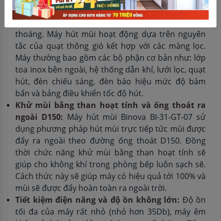
mạnh 1500m3/h giúp hút hết các mùi thức ăn làm
sạch không khí mang lại cho căn bếp luôn thông
thoáng. Máy hút mùi hoạt động dựa trên nguyên
tắc của quạt thông gió kết hợp với các màng lọc.
Máy thường bao gồm các bộ phận cơ bản như: lớp
toa inox bên ngoài, hệ thống dẫn khí, lưới lọc, quạt
hút, đèn chiếu sáng, đèn báo hiệu mức độ bám
bẩn và bảng điều khiển tốc độ hút.
Khử mùi bằng than hoạt tính và ống thoát ra
ngoài D150:
Máy hút mùi Binova BI-31-GT-07 sử
dụng phương pháp hút mùi trực tiếp tức mùi được
đẩy ra ngoài theo đường ống thoát D150. Đồng
thời chức năng khử mùi bằng than hoạt tính sẽ
giúp cho không khí trong phòng bếp luôn sạch sẽ.
Cách thức này sẽ giúp máy có hiệu quả tới 100% và
mùi sẽ được đẩy hoàn toàn ra ngoài trời.
Tiết kiệm điện năng và độ ồn không lớn:
Độ ồn
tối đa của máy rất nhỏ (nhỏ hơn 35Db), máy êm