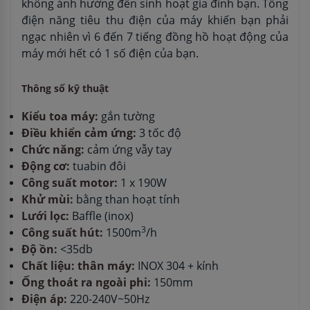
không ảnh hưởng đến sinh hoạt gia đình bạn. Tổng
điện năng tiêu thu điện của máy khiến bạn phải
ngạc nhiên vì 6 đến 7 tiếng đồng hồ hoạt động của
máy mới hết có 1 số điện của bạn.
Thông số kỹ thuật
Kiểu toa máy:
gắn tường
Điều khiển cảm ứng:
3 tốc độ
Chức năng:
cảm ứng vẫy tay
Động cơ:
tuabin đôi
Công suất motor:
1 x 190W
Khử mùi:
bằng than hoạt tính
Lưới lọc:
Baffle (inox)
3
Công suất hút:
1500m
/h
Độ ồn:
<35db
Chất liệu: thân máy:
INOX 304 + kính
Ống thoát ra ngoài phi:
150mm
Điện áp:
220-240V~50Hz