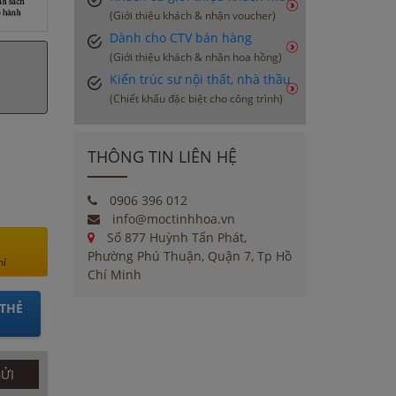
(Giới thiệu khách & nhận voucher)
Dành cho CTV bán hàng
(Giới thiệu khách & nhận hoa hồng)
Kiến trúc sư nội thất, nhà thầu
(Chiết khấu đặc biệt cho công trình)
THÔNG TIN LIÊN HỆ
0906 396 012
info@moctinhhoa.vn
Số 877 Huỳnh Tấn Phát,
Phường Phú Thuận, Quận 7, Tp Hồ
hí
Chí Minh
THẺ