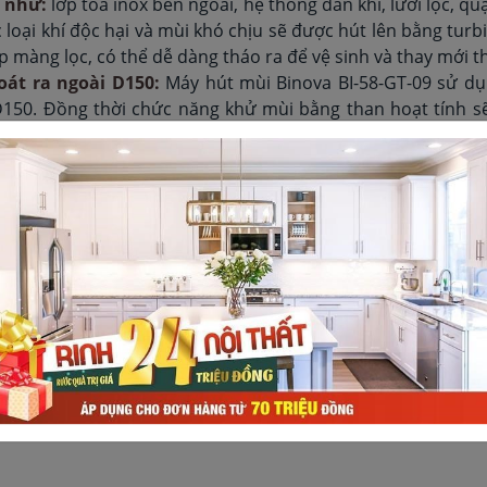
n như:
lớp toa inox bên ngoài, hệ thống dẫn khí, lưới lọc, q
 loại khí độc hại và mùi khó chịu sẽ được hút lên bằng turb
 màng lọc, có thể dễ dàng tháo ra để vệ sinh và thay mới thi
át ra ngoài D150:
Máy hút mùi Binova BI-58-GT-09 sử dụ
150. Đồng thời chức năng khử mùi bằng than hoạt tính s
quả tới 100% và mùi sẽ được đẩy hoàn toàn ra ngoài trời.
Độ ồn tối đa của máy rất nhỏ (nhỏ hơn 48Db), máy êm kh
 bạn phải ngạc nhiên vì 6 đến 7 tiếng đồng hồ hoạt động củ