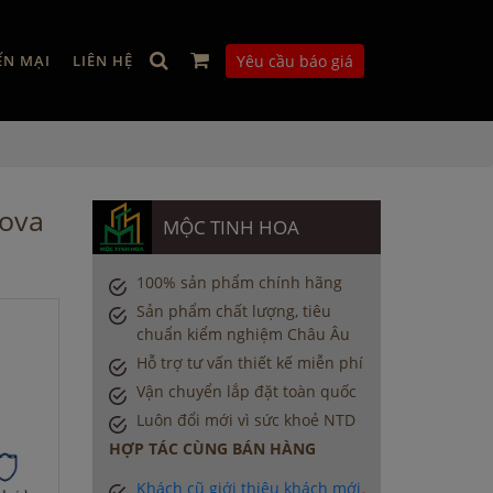
ẾN MẠI
LIÊN HỆ
Yêu cầu báo giá
nova
MỘC TINH HOA
100% sản phẩm chính hãng
Sản phẩm chất lượng, tiêu
chuẩn kiểm nghiệm Châu Âu
Hỗ trợ tư vấn thiết kế miễn phí
Vận chuyển lắp đặt toàn quốc
Luôn đổi mới vì sức khoẻ NTD
HỢP TÁC CÙNG BÁN HÀNG
Khách cũ giới thiệu khách mới