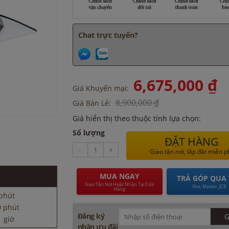
Chat trực tuyến?
6,675,000 ₫
Giá Khuyến mại:
8,900,000 ₫
Giá Bán Lẻ:
Giá hiển thị theo thuộc tính lựa chọn:
Số lượng
ĐẶT HÀNG
0 phút
-
+
Giao tận nơi, lắp đặt miễn p
 giờ
 đây 30 phút
MUA NGAY
h đây 45 phút
TRẢ GÓP QUA 
Giao Tận Nơi Hoặc Nhận Tại Cửa
 phút
Visa, Master, JCB
Hàng
0 phút
 giờ
Đăng ký
 đây 30 phút
nhận ưu đãi