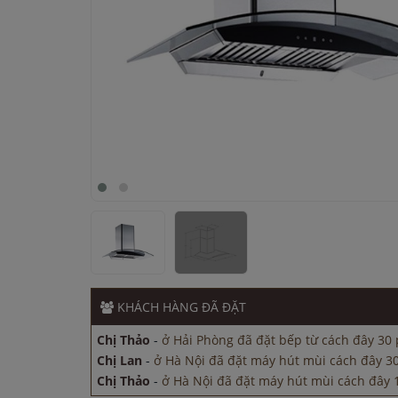
Chị Lan
-
ở Hà Nội đã đặt máy hút mùi cách đây 3
Chị Thảo
-
ở Hà Nội đã đặt máy hút mùi cách đây 1
Anh Quang
-
ở Quảng Ninh đã đặt lò vi sóng cách
Anh Minh
-
ở Bình Dương đã mua máy sấy bát các
KHÁCH HÀNG
ĐÃ ĐẶT
Chị Thảo
-
ở Hải Phòng đã đặt bếp từ cách đây 30
Chị Lan
-
ở Hà Nội đã đặt máy hút mùi cách đây 3
Chị Thảo
-
ở Hà Nội đã đặt máy hút mùi cách đây 1
Anh Quang
-
ở Quảng Ninh đã đặt lò vi sóng cách