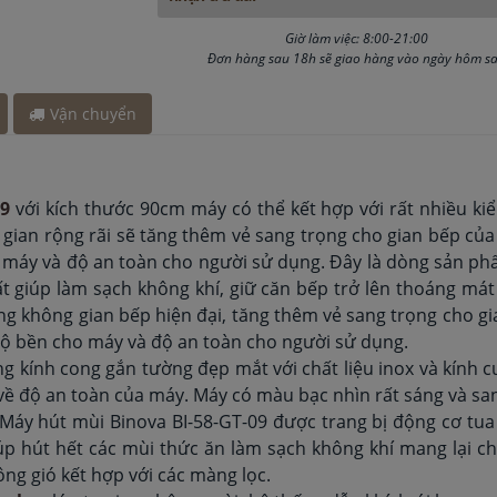
h đây 45 phút
 phút
Giờ làm việc: 8:00-21:00
Đơn hàng sau 18h sẽ giao hàng vào ngày hôm s
0 phút
 giờ
Vận chuyển
 đây 30 phút
09
với kích thước 90cm máy có thể kết hợp với rất nhiều ki
ian rộng rãi sẽ tăng thêm vẻ sang trọng cho gian bếp của
ho máy và độ an toàn cho người sử dụng. Đây là dòng sản ph
nhất giúp làm sạch không khí, giữ căn bếp trở lên thoáng m
ng không gian bếp hiện đại, tăng thêm vẻ sang trọng cho g
 độ bền cho máy và độ an toàn cho người sử dụng.
 kính cong gắn tường đẹp mắt với chất liệu inox và kính cư
về độ an toàn của máy. Máy có màu bạc nhìn rất sáng và sa
Máy hút mùi Binova BI-58-GT-09 được trang bị động cơ tua
p hút hết các mùi thức ăn làm sạch không khí mang lại c
ng gió kết hợp với các màng lọc.