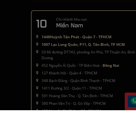
10
Chi nhánh khu vực
Miền Nam
1448Huỳnh Tấn Phát - Quận 7 - TPHCM
1007 Lạc Long Quân, P11, Q. Tân Bình, TP HCM
Số 66 đường DT743, phường An Phú, TP Thuận An, Bình
Dương
452 Nguyễn Ái Quốc - TP Biên Hoà -
Đồng Nai
127 Khánh Hội - Quận 4 - TPHCM
348 Bạch Đằng - Quận Bình Thạnh - TPHCM
1411 Đường 3/2 - Quận 11 - TPHCM
591 Hoàng Văn Thụ - Q. Tân Bình - TPHCM
580 Phan Văn Trị - Q. Gò Vấp - TPHCM
177 Nguyễn Thị Thập - Q7 - TPHCM