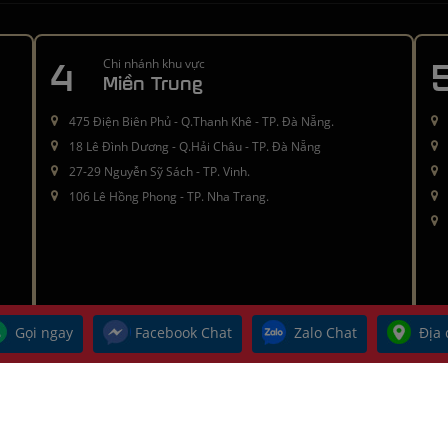
4
Chi nhánh khu vực
Miền Trung
475 Điện Biên Phủ - Q.Thanh Khê - TP. Đà Nẵng.
18 Lê Đình Dương - Q.Hải Châu - TP. Đà Nẵng
27-29 Nguyễn Sỹ Sách - TP. Vinh.
106 Lê Hồng Phong - TP. Nha Trang.
Gọi ngay
Facebook Chat
Zalo Chat
Địa 