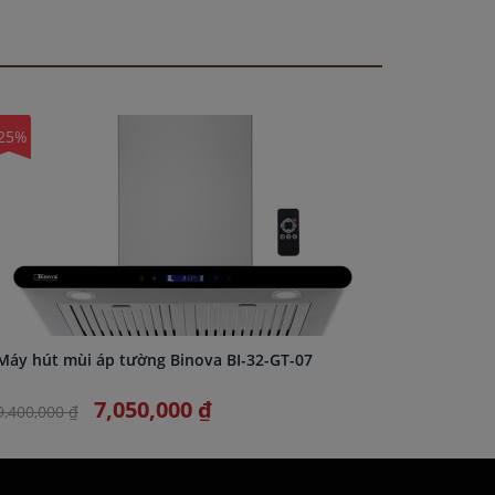
25%
-25%
Máy hút mùi áp tường Binova BI-32-GT-07
Máy hút 
7,050,000 ₫
9,400,000 ₫
12,800,0