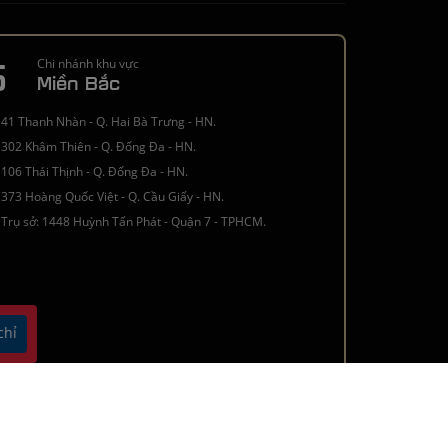
5
Chi nhánh khu vực
Miền Bắc
41 Thanh Nhàn - Q. Hai Bà Trưng - HN.
302 Khâm Thiên - Q. Đống Đa - HN.
106 Thái Thịnh - Q. Đống Đa - HN.
373 Hoàng Quốc Việt - Q. Cầu Giấy - HN.
Trụ sở: 1448 Huỳnh Tấn Phát - Quận 7 - TPHCM.
chỉ