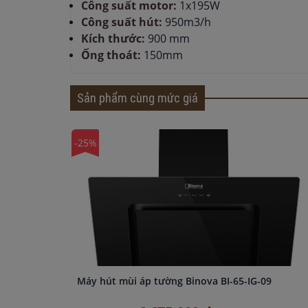
Công suất motor:
1x195W
Công suất hút:
950m3/h
Kích thước:
900 mm
Ống thoát:
150mm
Sản phẩm cùng mức giá
-25%
Máy hút mùi áp tường Binova BI-65-IG-09