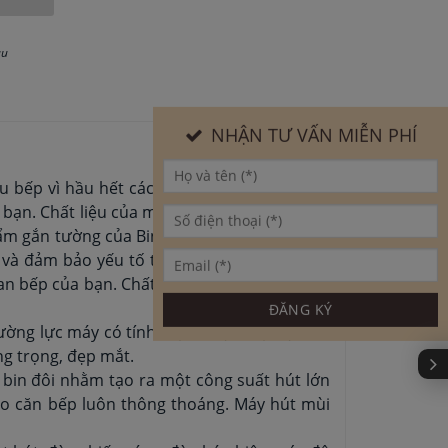
au
NHẬN TƯ VẤN MIỄN PHÍ
ểu bếp vì hầu hết các bếp đều có kích thước
 bạn. Chất liệu của máy được làm bằng chất
ẩm gắn tường của Binova, với các chức năng
át và đảm bảo yếu tố thẩm mỹ cũng như tính
ian bếp của bạn. Chất liệu của máy được làm
ờng lực máy có tính chịu nhiệt, chịu lực rất
ng trọng, đẹp mắt.
 bin đôi nhằm tạo ra một công suất hút lớn
ho căn bếp luôn thông thoáng. Máy hút mùi