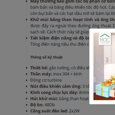
Máy thường bao gồm các bộ phận cơ bả
bám bẩn và bảng điều khiển tốc độ hút. Các
còn bụi bẩn và các hạt dầu mỡ sẽ bám lại lớp
Khử mùi bằng than hoạt tính và ống tho
được đẩy ra ngoài theo đường ống thoát D
sạch sẽ. Cách thức này sẽ giúp máy có hiệu 
Tiết kiệm điện năng và độ ồn không lớn:
Tổng điện năng tiêu thu điện của máy khiến
Thông số kỹ thuật
Thiết kế:
gắn tường, có điều khiển từ xa
Thân máy:
inox 304 + kính
Động cơ turbine
Nút điều khiển cảm ứng:
3 tốc độ
Kính cong chịu lực dày:
8mm
Hút khử mùi:
bằng than hoạt tính
Độ ồn:
48Db
Công suất đèn led:
2x2W