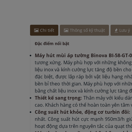
Anh Minh
-
ở Bình Dương đã mua máy sấy bát các
Chị Thảo
-
ở Hải Phòng đã đặt bếp từ cách đây 30
Chị Lan
-
ở Hà Nội đã đặt máy hút mùi cách đây 3
Chị Thảo
-
ở Hà Nội đã đặt máy hút mùi cách đây 1
Chi tiết
Thông số kỹ thuật
Lưu ý
Anh Quang
-
ở Quảng Ninh đã đặt lò vi sóng cách
Đặc điểm nổi bật
Máy hút mùi áp tường Binova BI-58-GT-
tương xứng. Máy phù hợp với những không g
liệu inox và kính cường lực tăng độ bền c
đặc biệt, được lắp ráp bởi vật liệu hạng 
bền bỉ theo thời gian. Máy phù hợp với nhữ
bằng chất liệu inox và kính cường lực tăng
Thiết kế sang trọng:
Thân máy với kiểu dáng
cao. Khách hàng có thể hoàn toàn yên tâm 
Công suất hút khỏe, động cơ turbin đôi:
nhất. Công suất hút cực mạnh 950m3/h giú
hoạt động dựa trên nguyên tắc của quạt thô