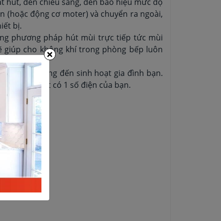
uạt hút, đèn chiếu sáng, đèn báo hiệu mức độ
in (hoặc động cơ moter) và chuyển ra ngoài,
ết bị.
ng phương pháp hút mùi trực tiếp tức mùi
ẽ giúp cho không khí trong phòng bếp luôn
×
ông ảnh hưởng đến sinh hoạt gia đình bạn.
a máy mới hết có 1 số điện của bạn.