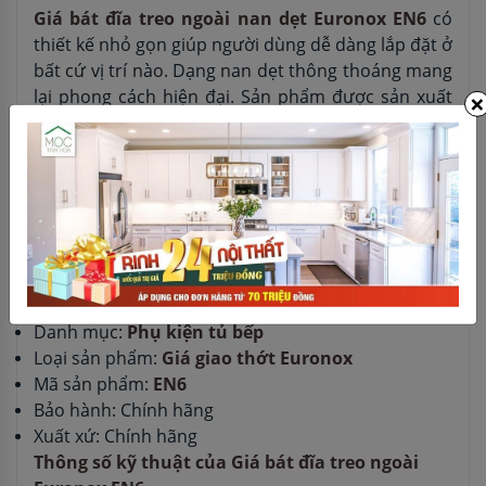
Giá bát đĩa treo ngoài nan dẹt Euronox EN6
có
thiết kế nhỏ gọn giúp người dùng dễ dàng lắp đặt ở
bất cứ vị trí nào. Dạng nan dẹt thông thoáng mang
lại phong cách hiện đại.
Sản phẩm được sản xuất
×
trên dây chuyền tiêu chuẩn Châu Âu, nhập khẩu
nguyên chiếc, phân phối bán tại Mộc Tinh Hoa, tư
vấn miễn phí, bảo hành chính hãng, vận chuyển và
lắp đặt toàn quốc.
Thông tin của Giá bát đĩa treo ngoài Euronox
EN6
Thương hiệu:
Euronox
Danh mục:
Phụ kiện tủ bếp
Loại sản phẩm:
Giá giao thớt Euronox
Mã sản phẩm:
EN6
Bảo hành: Chính hãng
Xuất xứ: Chính hãng
Thông số kỹ thuật của Giá bát đĩa treo ngoài