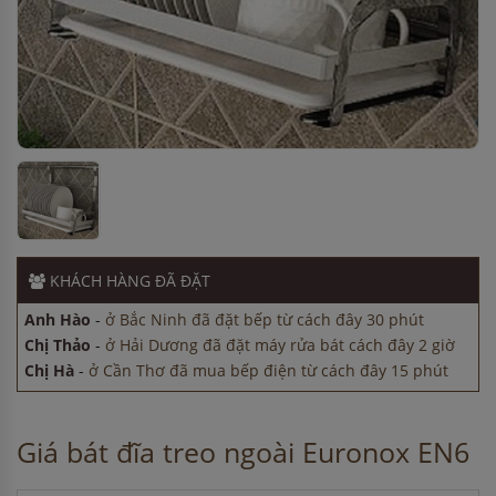
Chị Hà
-
ở Cần Thơ đã mua bếp điện từ cách đây 15 phút
Anh Nam
-
ở Hải Phòng đã đặt máy hút mùi cách đây 1 giờ
Chị Hà
-
ở TP. Hồ Chí Minh đã mua bếp điện từ cách đây 3
KHÁCH HÀNG
ĐÃ ĐẶT
giờ
Anh Hào
-
ở Bắc Ninh đã đặt bếp từ cách đây 30 phút
Chị Thảo
-
ở Hải Dương đã đặt máy rửa bát cách đây 2 giờ
Chị Hà
-
ở Cần Thơ đã mua bếp điện từ cách đây 15 phút
Anh Nam
-
ở Hải Phòng đã đặt máy hút mùi cách đây 1 giờ
Chị Hà
-
ở TP. Hồ Chí Minh đã mua bếp điện từ cách đây 3
giờ
Giá bát đĩa treo ngoài Euronox EN6
Anh Hào
-
ở Bắc Ninh đã đặt bếp từ cách đây 30 phút
Chị Thảo
-
ở Hải Dương đã đặt máy rửa bát cách đây 2 giờ