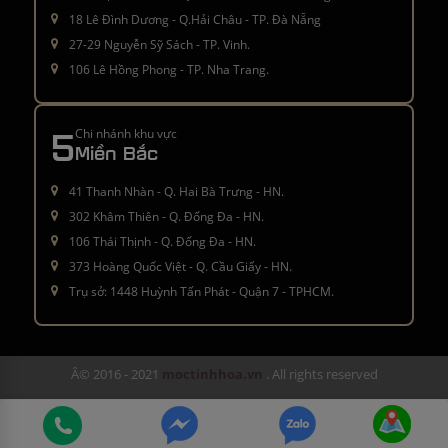
18 Lê Đình Dương - Q.Hải Châu - TP. Đà Nẵng
27-29 Nguyễn Sỹ Sách - TP. Vinh.
106 Lê Hồng Phong - TP. Nha Trang.
5
Chi nhánh khu vực
Miền Bắc
41 Thanh Nhàn - Q. Hai Bà Trưng - HN.
302 Khâm Thiên - Q. Đống Đa - HN.
106 Thái Thịnh - Q. Đống Đa - HN.
373 Hoàng Quốc Việt - Q. Cầu Giấy - HN.
Trụ sở: 1448 Huỳnh Tấn Phát - Quận 7 - TPHCM.
Â© 2016 - 2021
moctinhhoa.vn
. All rights reserved