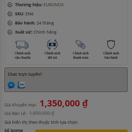
Thương hiệu:
EURONOX
Chị Hà
-
ở Cần Thơ đã mua bếp điện từ cách đây 15 phút
Anh Nam
-
ở Hải Phòng đã đặt máy hút mùi cách đây 1 giờ
SKU:
EN6
Chị Hà
-
ở TP. Hồ Chí Minh đã mua bếp điện từ cách đây 3
Bảo hành:
24 tháng
giờ
Xuất xứ:
Chính hãng
Chat trực tuyến?
1,350,000 ₫
Giá Khuyến mại:
1,800,000 ₫
Giá Bán Lẻ:
Giá hiển thị theo thuộc tính lựa chọn:
Số lượng