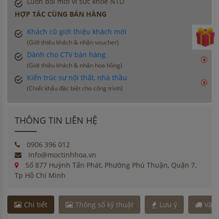
Luôn đổi mới vì sức khoẻ NTD
HỢP TÁC CÙNG BÁN HÀNG
Khách cũ giới thiệu khách mới
(Giới thiệu khách & nhận voucher)
Dành cho CTV bán hàng
(Giới thiệu khách & nhận hoa hồng)
Kiến trúc sư nội thất, nhà thầu
(Chiết khấu đặc biệt cho công trình)
THÔNG TIN LIÊN HỆ
0906 396 012
info@moctinhhoa.vn
Số 877 Huỳnh Tấn Phát, Phường Phú Thuận, Quận 7,
Tp Hồ Chí Minh
Chi tiết
Thông số kỹ thuật
Lưu ý
Vận