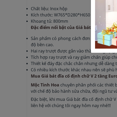
Chất liệu: Inox hộp
Kích thước: W765*D280*H650
Khoang tủ: 800mm
Đặc điểm nổi bật của Giá bát đĩa cố định
Sản phẩm có phong cách đơn giản nhưng hi
độ bền cao.
Hai ray trượt được gắn vào thành tủ giúp gi
Tích hợp ray trượt và ray giảm chấn giúp 
Thiết kế đáy đặc chắc chắn nhưng dễ dàng t
Có nhiều kích thước khác nhau nên sẽ phù 
Mua Giá bát đĩa cố định chữ V 2 tầng Euro
Mộc Tinh Hoa
chuyên phân phối các thiết b
với chế độ bảo hành sửa chữa, đội ngũ tư v
Đặc biệt, khi mua Giá bát đĩa cố định chữ V 2
liên hệ với chúng tôi ngay hôm nay nhé!!!