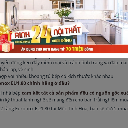
 chữ V 2 tầng Euronox EU1.80
ện đại phù hợp với nhiều thiết kế nhà bếp khác nhau, được 
á chịu được trọng lượng lớn.
chuyển động kéo đẩy mềm mại và tránh tình trạng va đập mạ
háo lắp, vệ sinh
hợp với nhiều khoang tủ bếp có kích thước khác nhau
nox EU1.80 chính hãng ở đâu?
ị nhà bếp
cam kết tất cả sản phẩm đều có nguồn gốc xu
ấn kỹ thuật lành nghề sẽ mang đến cho bạn trải nghiệm m
 tầng Euronox EU1.80 tại Mộc Tinh Hoa, bạn sẽ được mua với