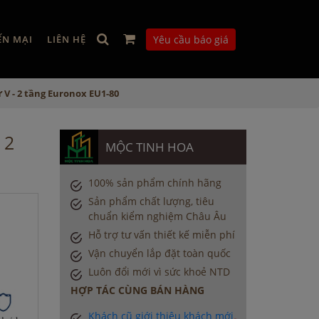
ẾN MẠI
LIÊN HỆ
Yêu cầu báo giá
ữ V - 2 tầng Euronox EU1-80
 2
MỘC TINH HOA
100% sản phẩm chính hãng
Sản phẩm chất lượng, tiêu
chuẩn kiểm nghiệm Châu Âu
Hỗ trợ tư vấn thiết kế miễn phí
Vận chuyển lắp đặt toàn quốc
Luôn đổi mới vì sức khoẻ NTD
HỢP TÁC CÙNG BÁN HÀNG
Khách cũ giới thiệu khách mới