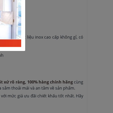
làm từ chất liệu inox cao cấp không gỉ, có
nh
ất xứ rõ ràng, 100% hàng chính hãng
cùng
ua sắm thoải mái và an tâm về sản phẩm.
 mức giá ưu đãi chiết khấu tốt nhất. Hãy