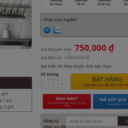
Chat trực tuyến?
750,000 ₫
Giá Khuyến mại:
1,000,000 ₫
Giá Bán Lẻ:
5 giờ
Giá hiển thị theo thuộc tính lựa chọn:
y 1 giờ
y 5 giờ
Số lượng
ĐẶT HÀNG
ờ
-
+
Giao tận nơi, lắp đặt miễn p
5 giờ
MUA NGAY
TRẢ GÓP QUA 
y 1 giờ
Giao Tận Nơi Hoặc Nhận Tại Cửa
Visa, Master, JCB
Hàng
y 5 giờ
ờ
Đăng ký
5 giờ
nhận ưu đãi