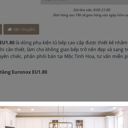
y 1 giờ
Giờ làm việc: 8:00-21:00
y 5 giờ
Đơn hàng sau 18h sẽ giao hàng vào ngày hôm s
Vận chuyển
 EU1.80
là dòng phụ kiện tủ bếp cao cấp được thiết kế nhằm 
hi cần thiết, làm cho không gian bếp trở nên đẹp và sang tr
 chiếc, phân phối bán tại Mộc Tinh Hoa, tư vấn miễn phí
2 tầng Euronox EU1.80
nh chữ V 2 tầng Euronox EU1.80