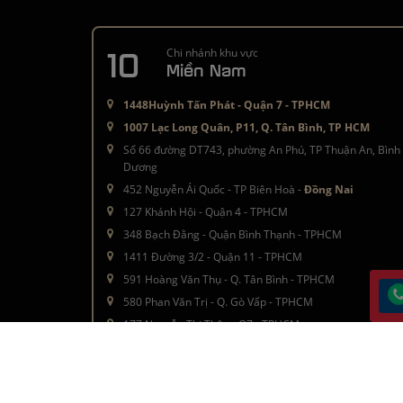
10
Chi nhánh khu vực
Miền Nam
1448Huỳnh Tấn Phát - Quận 7 - TPHCM
1007 Lạc Long Quân, P11, Q. Tân Bình, TP HCM
Số 66 đường DT743, phường An Phú, TP Thuận An, Bình
Dương
452 Nguyễn Ái Quốc - TP Biên Hoà -
Đồng Nai
127 Khánh Hội - Quận 4 - TPHCM
348 Bạch Đằng - Quận Bình Thạnh - TPHCM
1411 Đường 3/2 - Quận 11 - TPHCM
591 Hoàng Văn Thụ - Q. Tân Bình - TPHCM
580 Phan Văn Trị - Q. Gò Vấp - TPHCM
177 Nguyễn Thị Thập - Q7 - TPHCM
Â© 2016 - 2021
moctinhhoa.vn
. All rights reserved