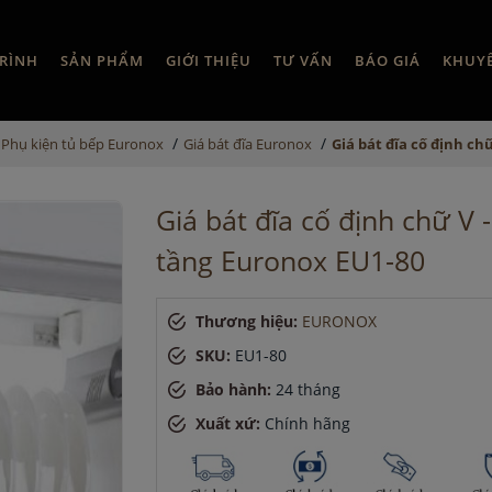
RÌNH
SẢN PHẨM
GIỚI THIỆU
TƯ VẤN
BÁO GIÁ
KHUY
/
/
Phụ kiện tủ bếp Euronox
Giá bát đĩa Euronox
Giá bát đĩa cố định ch
Giá bát đĩa cố định chữ V -
tầng Euronox EU1-80
Thương hiệu:
EURONOX
SKU:
EU1-80
Bảo hành:
24 tháng
Xuất xứ:
Chính hãng