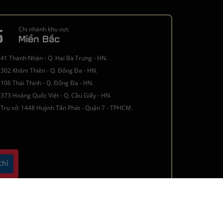
5
Chi nhánh khu vực
Miền Bắc
41 Thanh Nhàn - Q. Hai Bà Trưng - HN.
302 Khâm Thiên - Q. Đống Đa - HN.
106 Thái Thịnh - Q. Đống Đa - HN.
373 Hoàng Quốc Việt - Q. Cầu Giấy - HN.
Trụ sở: 1448 Huỳnh Tấn Phát - Quận 7 - TPHCM.
chỉ