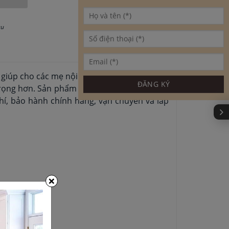
au
giúp cho các mẹ nội trợ linh hoạt hơn trong
ọng hơn. Sản phẩm được sản xuất trên dây
, bảo hành chính hãng, vận chuyển và lắp
×