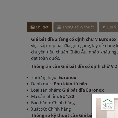
Anh Hào
-
ở Quảng Ninh đã đặt lò vi sóng cách đâ
Anh Nam
-
ở Quảng Ninh đã đặt lò vi sóng cách đâ
Chi tiết
Thông số kỹ thuật
Lưu ý
Giá bát đĩa 2 tầng cố định chữ V Euronox
việc sắp xếp bát đĩa gọn gàng, lấy dễ dàng k
chuyền tiêu chuẩn Châu Âu, nhập khẩu nguyên
đặt toàn quốc.
Thông tin của Giá bát đĩa cố định chữ V 
Thương hiệu:
Euronox
Danh mục:
Phụ kiện tủ bếp
Loại sản phẩm:
Giá bát đĩa Euronox
Mã sản phẩm:
EU1.80
Bảo hành: Chính hãng
Xuất xứ: Chính hãng
Thông số kỹ thuật của Giá bát đĩa cố đị