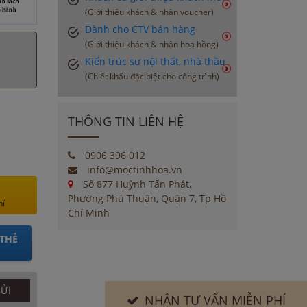
(Giới thiệu khách & nhận voucher)
Dành cho CTV bán hàng
(Giới thiệu khách & nhận hoa hồng)
Kiến trúc sư nội thất, nhà thầu
(Chiết khấu đặc biệt cho công trình)
THÔNG TIN LIÊN HỆ
0906 396 012
info@moctinhhoa.vn
Số 877 Huỳnh Tấn Phát,
Phường Phú Thuận, Quận 7, Tp Hồ
hí
Chí Minh
THẺ
NHẬN TƯ VẤN MIỄN PHÍ