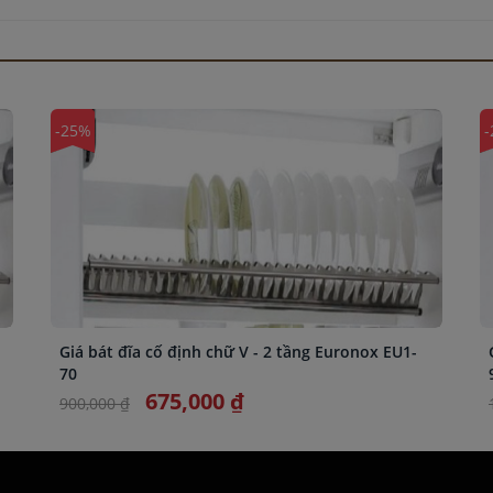
-25%
-
Giá bát đĩa cố định chữ V - 2 tầng Euronox EU1-
70
675,000 ₫
900,000 ₫