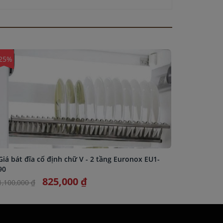
25%
-25%
Giá bát đĩa cố định chữ V - 2 tầng Euronox EU1-
Giá bát 
90
100
825,000 ₫
1,100,000 ₫
1,200,000