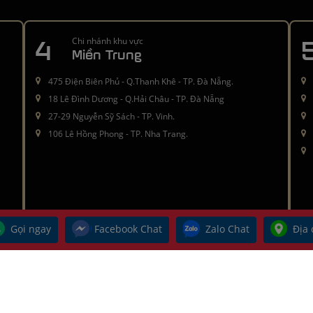
4
Chi nhánh khu vực
Miền Trung
475 Điện Biên Phủ - Q.Thanh Khê - TP. Đà Nẵng.
18 Lê Đình Dương - Q.Hải Châu - TP. Đà Nẵng
27-29 Nguyễn Sỹ Sách - TP. Vinh.
106 Lê Hồng Phong - TP. Nha Trang.
Gọi ngay
Facebook Chat
Zalo Chat
Địa 