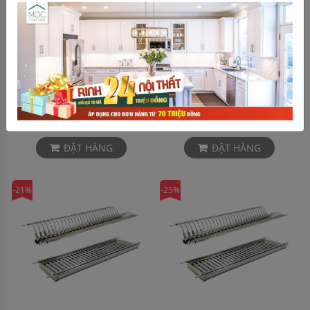
Chậu rửa bát inox 2 hố
Chậu rửa bát inox 2 hố
BossEU BS304.8245CS2
BossEU BS8245L1
2,700,000 ₫
1,600,000 ₫
5,777,000 ₫
3,555,000 ₫
ĐẶT HÀNG
ĐẶT HÀNG
-21%
-25%