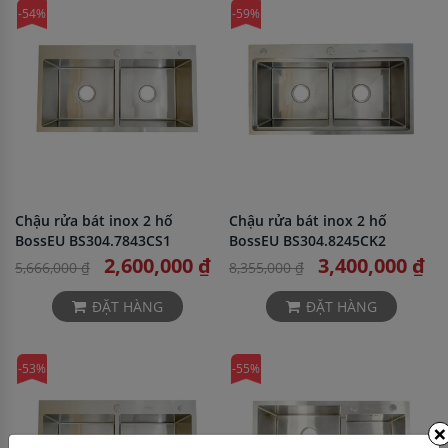
-54%
-59%
Chậu rửa bát inox 2 hố
Chậu rửa bát inox 2 hố
BossEU BS304.7843CS1
BossEU BS304.8245CK2
2,600,000 ₫
3,400,000 ₫
5,666,000 ₫
8,355,000 ₫
ĐẶT HÀNG
ĐẶT HÀNG
-53%
-55%
×