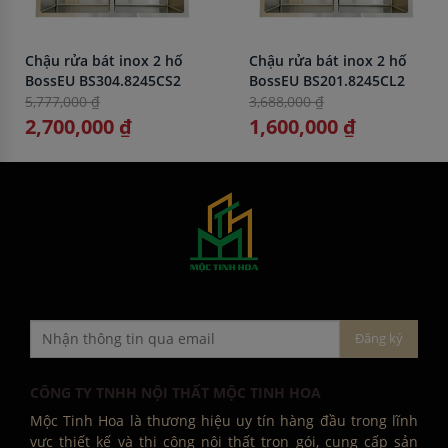
Chậu rửa bát inox 2 hố
Chậu rửa bát inox 2 hố
BossEU BS304.8245CS2
BossEU BS201.8245CL2
5,777,000 ₫
3,688,000 ₫
2,700,000 ₫
1,600,000 ₫
CÔNG TY TNHH NỘI THẤT MỘC TINH HOA
Mộc Tinh Hoa là thương hiệu uy tín hàng đầu trong lĩnh
vực thiết kế và thi công nội thất trọn gói, cung cấp sản