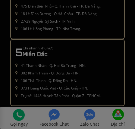
475 Điện Biên Phủ - Q.Thanh Khê - TP. Đà Nẵng.
18 Lê Đình Dương - Q.Hải Châu - TP. Đà Nẵng
27-29 Nguyễn Sỹ Sách - TP. Vinh.
106 Lê Hồng Phong - TP. Nha Trang.
5
Chi nhánh khu vực
Miền Bắc
41 Thanh Nhàn - Q. Hai Bà Trưng - HN.
302 Khâm Thiên - Q. Đống Đa - HN.
106 Thái Thịnh - Q. Đống Đa - HN.
373 Hoàng Quốc Việt - Q. Cầu Giấy - HN.
Trụ sở: 1448 Huỳnh Tấn Phát - Quận 7 - TPHCM.
Â© 2016 - 2021
moctinhhoa.vn
. All rights reserved
Gọi ngay
Facebook Chat
Zalo Chat
Địa chỉ