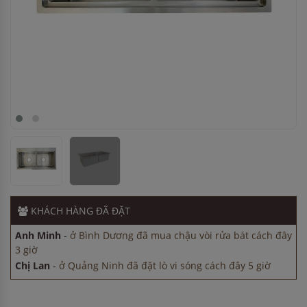
Chị Lan
-
ở Quảng Ninh đã đặt lò vi sóng cách đây 5 giờ
Chị Thảo
-
ở Hải Phòng đã đặt máy rửa bát cách đây 30
phút
Chị Hà
-
ở Đồng Nai đã mua bếp điện từ cách đây 8 giờ
KHÁCH HÀNG
ĐÃ ĐẶT
Anh Hào
-
ở Hải Dương đã đặt bếp từ cách đây 30 phút
Anh Minh
-
ở Bình Dương đã mua chậu vòi rửa bát cách đây
3 giờ
Chị Lan
-
ở Quảng Ninh đã đặt lò vi sóng cách đây 5 giờ
Chị Thảo
-
ở Hải Phòng đã đặt máy rửa bát cách đây 30
phút