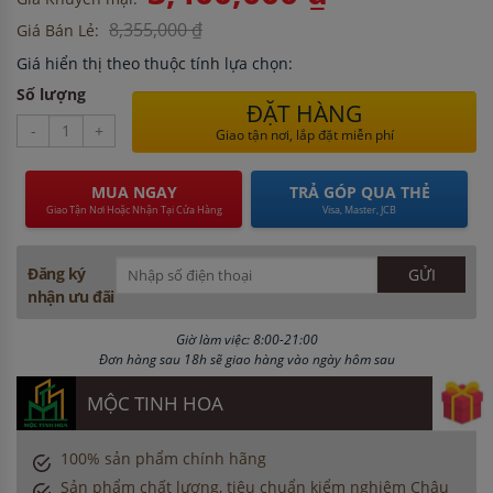
8,355,000 ₫
Giá Bán Lẻ:
Giá hiển thị theo thuộc tính lựa chọn:
Số lượng
ĐẶT HÀNG
-
+
Giao tận nơi, lắp đặt miễn phí
MUA NGAY
TRẢ GÓP QUA THẺ
Giao Tận Nơi Hoặc Nhận Tại Cửa Hàng
Visa, Master, JCB
Đăng ký
nhận ưu đãi
Giờ làm việc: 8:00-21:00
Đơn hàng sau 18h sẽ giao hàng vào ngày hôm sau
MỘC TINH HOA
100% sản phẩm chính hãng
Sản phẩm chất lượng, tiêu chuẩn kiểm nghiệm Châu