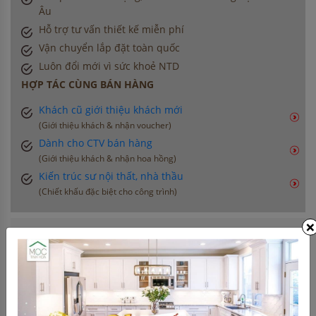
Âu
Hỗ trợ tư vấn thiết kế miễn phí
Vận chuyển lắp đặt toàn quốc
Luôn đổi mới vì sức khoẻ NTD
HỢP TÁC CÙNG BÁN HÀNG
Khách cũ giới thiệu khách mới
(Giới thiệu khách & nhận voucher)
Dành cho CTV bán hàng
(Giới thiệu khách & nhận hoa hồng)
Kiến trúc sư nội thất, nhà thầu
(Chiết khấu đặc biệt cho công trình)
×
THÔNG TIN LIÊN HỆ
0906 396 012
info@moctinhhoa.vn
Số 877 Huỳnh Tấn Phát, Phường Phú Thuận, Quận 7,