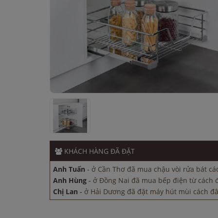
Anh Tuấn
-
ở Cần Thơ đã mua chậu vòi rửa bát cá
Anh Hùng
-
ở Đồng Nai đã mua bếp điện từ cách đ
Chị Lan
-
ở Hải Dương đã đặt máy hút mùi cách đâ
Chị Tuyết
-
ở TP. Hồ Chí Minh đã mua bếp điện từ 
KHÁCH HÀNG
ĐÃ ĐẶT
Chị Hương
-
ở Bắc Ninh đã đặt máy hút mùi cách 
Anh Tuấn
-
ở Cần Thơ đã mua chậu vòi rửa bát cá
Anh Hùng
-
ở Đồng Nai đã mua bếp điện từ cách đ
Chị Lan
-
ở Hải Dương đã đặt máy hút mùi cách đâ
Chị Tuyết
-
ở TP. Hồ Chí Minh đã mua bếp điện từ 
Chị Hương
-
ở Bắc Ninh đã đặt máy hút mùi cách 