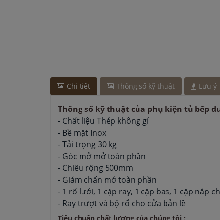
Anh Tuấn
-
ở Cần Thơ đã mua chậu vòi rửa bát cá
Anh Hùng
-
ở Đồng Nai đã mua bếp điện từ cách đ
Chị Lan
-
ở Hải Dương đã đặt máy hút mùi cách đâ
Chi tiết
Thông số kỹ thuật
Lưu ý
Thông số kỹ thuật của phụ kiện tủ bếp dư
- Chất liệu Thép không gỉ
- Bề mặt Inox
- Tải trọng 30 kg
- Góc mở mở toàn phần
- Chiều rộng 500mm
- Giảm chấn mở toàn phần
- 1 rổ lưới, 1 cặp ray, 1 cặp bas, 1 cặp nắp c
- Ray trượt và bộ rổ cho cửa bản lề
Tiêu chuẩn chất lượng của chúng tôi :