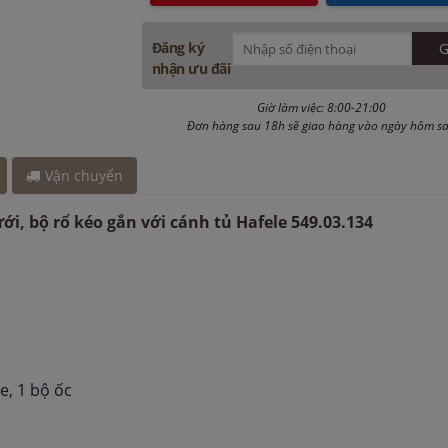
ch đây 45 phút
ây 3 giờ
Đăng ký
y 2 giờ
nhận ưu đãi
Giờ làm việc: 8:00-21:00
Đơn hàng sau 18h sẽ giao hàng vào ngày hôm s
Vận chuyển
ới, bộ rổ kéo gắn với cánh tủ Hafele 549.03.134
he, 1 bộ ốc