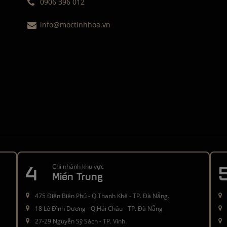
0906 396 012
info@moctinhhoa.vn
4
Chi nhánh khu vực
Miền Trung
475 Điện Biên Phủ - Q.Thanh Khê - TP. Đà Nẵng.
18 Lê Đình Dương - Q.Hải Châu - TP. Đà Nẵng
27-29 Nguyễn Sỹ Sách - TP. Vinh.