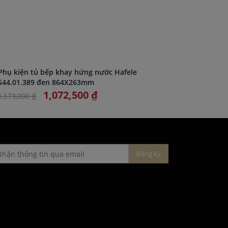
Phụ kiện tủ bếp khay hứng nước Hafele
Giá để c
544.01.389 đen 864X263mm
1,072,500 ₫
1,573,000 ₫
1,738,000