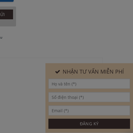
au
NHẬN TƯ VẤN MIỄN PHÍ