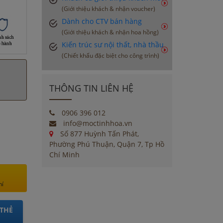
(Giới thiệu khách & nhận voucher)
Dành cho CTV bán hàng
(Giới thiệu khách & nhận hoa hồng)
Kiến trúc sư nội thất, nhà thầu
(Chiết khấu đặc biệt cho công trình)
THÔNG TIN LIÊN HỆ
0906 396 012
info@moctinhhoa.vn
Số 877 Huỳnh Tấn Phát,
Phường Phú Thuận, Quận 7, Tp Hồ
Chí Minh
hí
THẺ