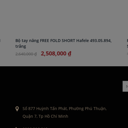
M
Bộ tay nâng FREE FOLD SHORT Hafele 493.05.894,
trắng
2,508,000 ₫
2,640,000 ₫
Số 877 Huỳnh Tấn Phát, Phường Phú Thuận,
Quận 7, Tp Hồ Chí Minh