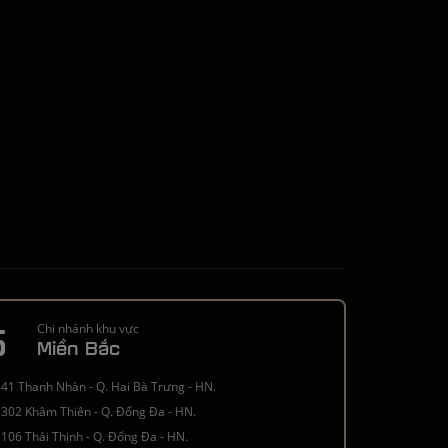
5
Chi nhánh khu vực
Miền Bắc
41 Thanh Nhàn - Q. Hai Bà Trưng - HN.
302 Khâm Thiên - Q. Đống Đa - HN.
106 Thái Thịnh - Q. Đống Đa - HN.