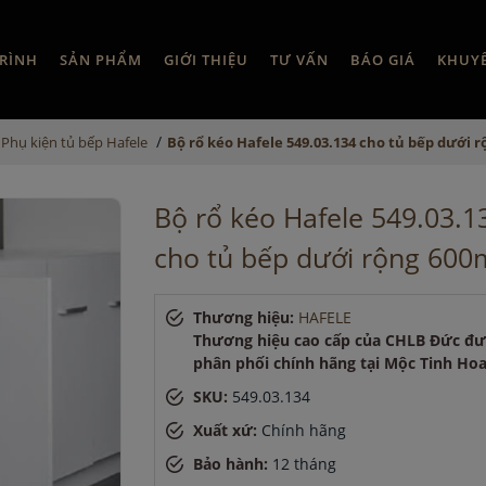
RÌNH
SẢN PHẨM
GIỚI THIỆU
TƯ VẤN
BÁO GIÁ
KHUY
/
Phụ kiện tủ bếp Hafele
Bộ rổ kéo Hafele 549.03.134 cho tủ bếp dưới
Bộ rổ kéo Hafele 549.03.1
cho tủ bếp dưới rộng 60
Thương hiệu:
HAFELE
Thương hiệu cao cấp của CHLB Đức đ
phân phối chính hãng tại Mộc Tinh Ho
SKU:
549.03.134
Xuất xứ:
Chính hãng
Bảo hành:
12 tháng