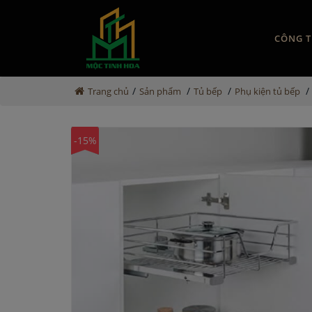
CÔNG T
/
/
/
/
Trang chủ
Sản phẩm
Tủ bếp
Phụ kiện tủ bếp
-15%