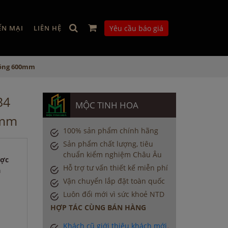
ẾN MẠI
LIÊN HỆ
Yêu cầu báo giá
 rộng 600mm
34
MỘC TINH HOA
0mm
100% sản phẩm chính hãng
Sản phẩm chất lượng, tiêu
chuẩn kiểm nghiệm Châu Âu
ược
Hỗ trợ tư vấn thiết kế miễn phí
a
Vận chuyển lắp đặt toàn quốc
Luôn đổi mới vì sức khoẻ NTD
HỢP TÁC CÙNG BÁN HÀNG
Khách cũ giới thiệu khách mới