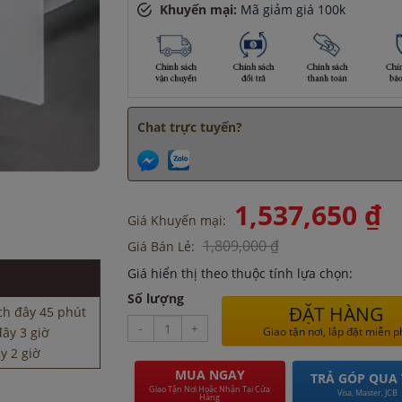
Khuyến mại:
Mã giảm giá 100k
Chat trực tuyến?
1,537,650 ₫
ch đây 45 phút
Giá Khuyến mại:
ây 3 giờ
1,809,000 ₫
Giá Bán Lẻ:
y 2 giờ
cách đây 3 giờ
Giá hiển thị theo thuộc tính lựa chọn:
đây 1 giờ
Số lượng
ĐẶT HÀNG
ch đây 45 phút
-
+
ây 3 giờ
Giao tận nơi, lắp đặt miễn p
y 2 giờ
cách đây 3 giờ
MUA NGAY
TRẢ GÓP QUA 
Giao Tận Nơi Hoặc Nhận Tại Cửa
đây 1 giờ
Visa, Master, JCB
Hàng