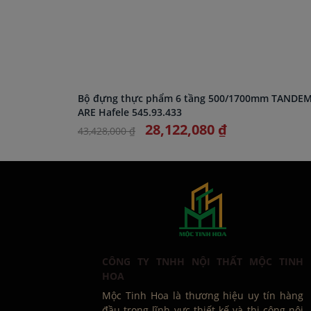
Bộ đựng thực phẩm 6 tầng 500/1700mm TANDE
ARE Hafele 545.93.433
28,122,080 ₫
43,428,000 ₫
CÔNG TY TNHH NỘI THẤT MỘC TINH
HOA
Mộc Tinh Hoa là thương hiệu uy tín hàng
đầu trong lĩnh vực thiết kế và thi công nội