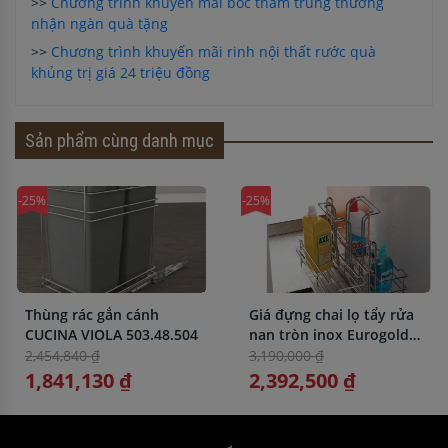
>>
Chương trình khuyến mãi bốc thăm trúng thưởng
nhận ngàn quà tặng
>>
Chương trình khuyến mãi rinh nội thất rước quà
khủng trị giá 24 triệu đồng
Sản phẩm cùng danh mục
-25%
-25%
Thùng rác gắn cánh
Giá đựng chai lọ tẩy rửa
CUCINA VIOLA 503.48.504
nan tròn inox Eurogold
EPSL300
2,454,840 ₫
3,190,000 ₫
1,841,130 ₫
2,392,500 ₫