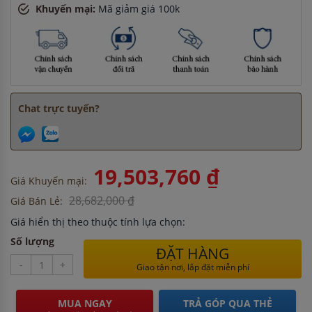
Khuyến mại:
Mã giảm giá 100k
Chat trực tuyến?
19,503,760 ₫
Giá Khuyến mại:
28,682,000 ₫
Giá Bán Lẻ:
Giá hiển thị theo thuộc tính lựa chọn:
Số lượng
ĐẶT HÀNG
-
+
Giao tận nơi, lắp đặt miễn phí
MUA NGAY
TRẢ GÓP QUA THẺ