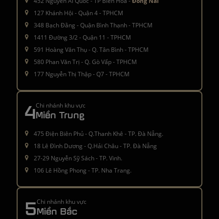
452 Nguyễn Ái Quốc - TP Biên Hoà -
Đồng Nai
127 Khánh Hội - Quận 4 - TPHCM
348 Bạch Đằng - Quận Bình Thạnh - TPHCM
1411 Đường 3/2 - Quận 11 - TPHCM
591 Hoàng Văn Thụ - Q. Tân Bình - TPHCM
580 Phan Văn Trị - Q. Gò Vấp - TPHCM
177 Nguyễn Thị Thập - Q7 - TPHCM
4
Chi nhánh khu vực
Miền Trung
475 Điện Biên Phủ - Q.Thanh Khê - TP. Đà Nẵng.
18 Lê Đình Dương - Q.Hải Châu - TP. Đà Nẵng
27-29 Nguyễn Sỹ Sách - TP. Vinh.
106 Lê Hồng Phong - TP. Nha Trang.
5
Chi nhánh khu vực
Miền Bắc