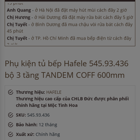
15 phút
Anh Quang
-
ở Hà Nội đã đặt máy hút mùi cách đây 2 giờ
Chị Hương
-
ở Hải Dương đã đặt máy rửa bát cách đây 5 giờ
Chị Tuyết
-
ở Bình Dương đã mua chậu vòi rửa bát cách đây
45 phút
Chị Tuyết
-
ở TP. Hồ Chí Minh đã mua bếp điện từ cách đây
3 giờ
Chị Tuyết
-
ở TP. Hồ Chí Minh đã mua máy sấy bát cách đây
15 phút
Phụ kiện tủ bếp Hafele 545.93.436
Anh Quang
-
ở Hà Nội đã đặt máy hút mùi cách đây 2 giờ
Chị Hương
-
ở Hải Dương đã đặt máy rửa bát cách đây 5 giờ
bộ 3 tầng TANDEM COFF 600mm
Thương hiệu:
HAFELE
Thương hiệu cao cấp của CHLB Đức được phân phối
chính hãng tại Mộc Tinh Hoa
SKU:
545.93.436
Bảo hành:
12 tháng
Xuất xứ:
Chính hãng