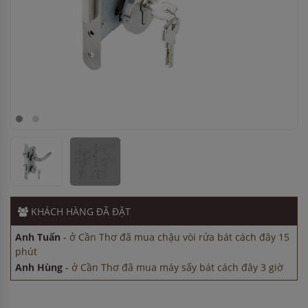
Anh Hùng
-
ở Cần Thơ đã mua máy sấy bát cách đây 3 giờ
Anh Hùng
-
ở TP. Hồ Chí Minh đã mua bếp điện từ cách đây
45 phút
Anh Quang
-
ở Hải Phòng đã đặt lò vi sóng cách đây 30 phút
KHÁCH HÀNG
ĐÃ ĐẶT
Chị Lan
-
ở Hà Nội đã đặt máy rửa bát cách đây 1 giờ
Anh Tuấn
-
ở Cần Thơ đã mua chậu vòi rửa bát cách đây 15
phút
Anh Hùng
-
ở Cần Thơ đã mua máy sấy bát cách đây 3 giờ
Anh Hùng
-
ở TP. Hồ Chí Minh đã mua bếp điện từ cách đây
45 phút