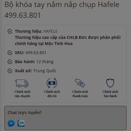
Anh Quang
-
ở Hải Phòng đã đặt lò vi sóng cách đây 30 phút
Bộ khóa tay nắm nắp chụp Hafele
Chị Lan
-
ở Hà Nội đã đặt máy rửa bát cách đây 1 giờ
499.63.801
Anh Tuấn
-
ở Cần Thơ đã mua chậu vòi rửa bát cách đây 15
phút
Anh Hùng
-
ở Cần Thơ đã mua máy sấy bát cách đây 3 giờ
Thương hiệu:
HAFELE
Anh Hùng
-
ở TP. Hồ Chí Minh đã mua bếp điện từ cách đây
Thương hiệu cao cấp của CHLB Đức được phân phối
45 phút
chính hãng tại Mộc Tinh Hoa
Anh Quang
-
ở Hải Phòng đã đặt lò vi sóng cách đây 30 phút
SKU:
499.63.801
Bảo hành:
12 tháng
Xuất xứ:
Trung Quốc
Chat trực tuyến?