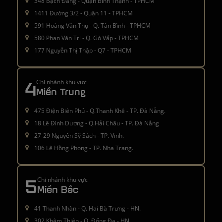
348 Bạch Đằng - Quận Bình Thạnh - TPHCM
1411 Đường 3/2 - Quận 11 - TPHCM
591 Hoàng Văn Thụ - Q. Tân Bình - TPHCM
580 Phan Văn Trị - Q. Gò Vấp - TPHCM
177 Nguyễn Thị Thập - Q7 - TPHCM
4
Chi nhánh khu vực
Miền Trung
475 Điện Biên Phủ - Q.Thanh Khê - TP. Đà Nẵng.
18 Lê Đình Dương - Q.Hải Châu - TP. Đà Nẵng
27-29 Nguyễn Sỹ Sách - TP. Vinh.
106 Lê Hồng Phong - TP. Nha Trang.
5
Chi nhánh khu vực
Miền Bắc
41 Thanh Nhàn - Q. Hai Bà Trưng - HN.
302 Khâm Thiên - Q. Đống Đa - HN.