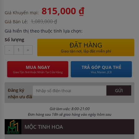
815,000 ₫
Giá Khuyến mại:
1,089,000 ₫
Giá Bán Lẻ:
Giá hiển thị theo thuộc tính lựa chọn:
Số lượng
ĐẶT HÀNG
-
+
Giao tận nơi, lắp đặt miễn phí
MUA NGAY
TRẢ GÓP QUA THẺ
Giao Tận Nơi Hoặc Nhận Tại Cửa Hàng
Visa, Master, JCB
Đăng ký
nhận ưu đãi
Giờ làm việc: 8:00-21:00
Đơn hàng sau 18h sẽ giao hàng vào ngày hôm sau
MỘC TINH HOA