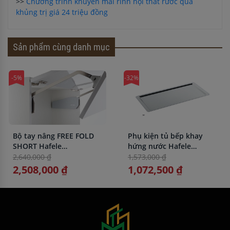
>>
Chương trình khuyến mãi rinh nội thất rước quà
khủng trị giá 24 triệu đồng
Sản phẩm cùng danh mục
-5%
-32%
Bộ tay nâng FREE FOLD
Phụ kiện tủ bếp khay
SHORT Hafele
hứng nước Hafele
493.05.894, trắng
544.01.389 đen
2,640,000 ₫
1,573,000 ₫
864X263mm
2,508,000 ₫
1,072,500 ₫