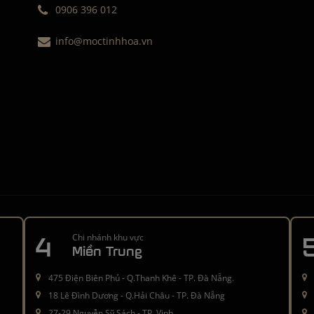
0906 396 012
info@moctinhhoa.vn
4
Chi nhánh khu vực
Miền Trung
475 Điện Biên Phủ - Q.Thanh Khê - TP. Đà Nẵng.
18 Lê Đình Dương - Q.Hải Châu - TP. Đà Nẵng
27-29 Nguyễn Sỹ Sách - TP. Vinh.