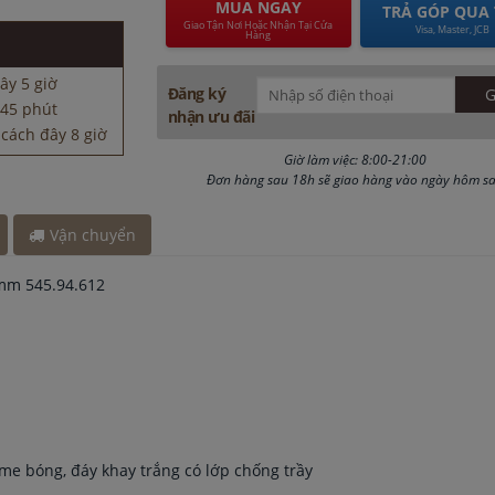
a bát cách đây
MUA NGAY
TRẢ GÓP QUA 
Giao Tận Nơi Hoặc Nhận Tại Cửa
Visa, Master, JCB
Hàng
ây 5 giờ
Đăng ký
 45 phút
nhận ưu đãi
cách đây 8 giờ
a bát cách đây
Giờ làm việc: 8:00-21:00
Đơn hàng sau 18h sẽ giao hàng vào ngày hôm s
ây 5 giờ
Vận chuyển
 45 phút
cách đây 8 giờ
0mm 545.94.612
a bát cách đây
e bóng, đáy khay trắng có lớp chống trầy