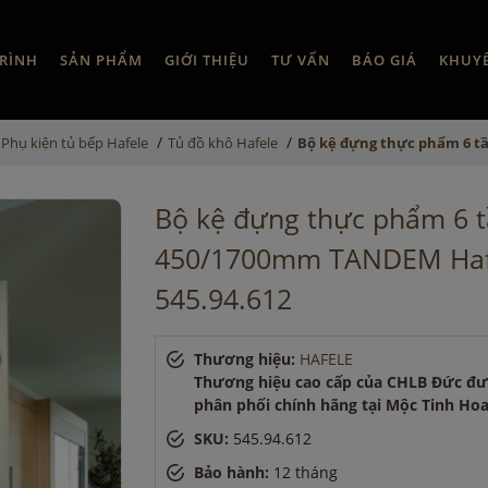
RÌNH
SẢN PHẨM
GIỚI THIỆU
TƯ VẤN
BÁO GIÁ
KHUY
/
/
Phụ kiện tủ bếp Hafele
Tủ đồ khô Hafele
Bộ kệ đựng thực phẩm 6 t
Bộ kệ đựng thực phẩm 6 
450/1700mm TANDEM Haf
545.94.612
Thương hiệu:
HAFELE
Thương hiệu cao cấp của CHLB Đức đ
phân phối chính hãng tại Mộc Tinh Ho
SKU:
545.94.612
Bảo hành:
12 tháng