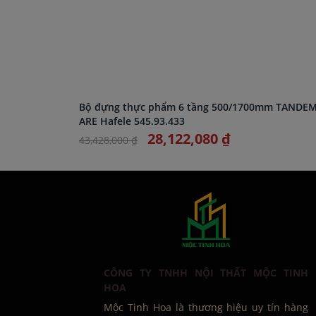
Bộ đựng thực phẩm 6 tầng 500/1700mm TANDE
ARE Hafele 545.93.433
28,122,080 ₫
43,428,000 ₫
CÔNG TY TNHH NỘI THẤT MỘC TINH
HOA
Mộc Tinh Hoa là thương hiệu uy tín hàng