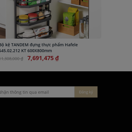
Bộ kệ TANDEM đựng thực phẩm Hafele
Bộ kệ T
545.02.212 KT 600X800mm
545.02.2
7,691,475 ₫
11,308,000 ₫
13,453,0