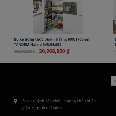
M
Bộ kệ đựng thực phẩm 6 tầng 600/1700mm
TANDEM Hafele 545.94.652
30,968,850 ₫
45,529,000 ₫
Số 877 Huỳnh Tấn Phát, Phường Phú Thuận,
Quận 7, Tp Hồ Chí Minh