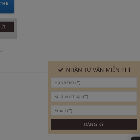
THẺ
au
NHẬN TƯ VẤN MIỄN PHÍ