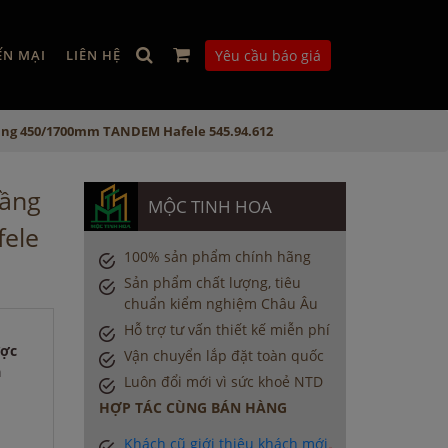
ẾN MẠI
LIÊN HỆ
Yêu cầu báo giá
ầng 450/1700mm TANDEM Hafele 545.94.612
tầng
MỘC TINH HOA
ele
100% sản phẩm chính hãng
Sản phẩm chất lượng, tiêu
chuẩn kiểm nghiệm Châu Âu
Hỗ trợ tư vấn thiết kế miễn phí
ược
Vận chuyển lắp đặt toàn quốc
a
Luôn đổi mới vì sức khoẻ NTD
HỢP TÁC CÙNG BÁN HÀNG
Khách cũ giới thiệu khách mới