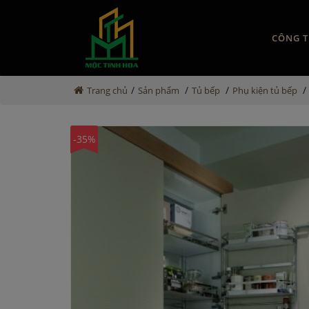
CÔNG T
/
/
/
/
Trang chủ
Sản phẩm
Tủ bếp
Phụ kiện tủ bếp
-35%