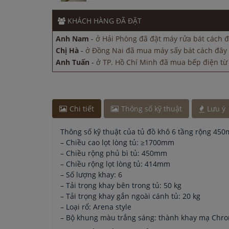
Anh Minh
-
ở TP. Hồ Chí Minh đã mua chậu vòi rử
45 phút
KHÁCH HÀNG
ĐÃ ĐẶT
Chị Lan
-
ở Bắc Ninh đã đặt bếp từ cách đây 1 giờ
Anh Nam
-
ở Hải Phòng đã đặt máy rửa bát cách đ
Chị Hà
-
ở Đồng Nai đã mua máy sấy bát cách đây
Anh Tuấn
-
ở TP. Hồ Chí Minh đã mua bếp điện từ 
Anh Minh
-
ở TP. Hồ Chí Minh đã mua chậu vòi rử
45 phút
Chị Lan
-
ở Bắc Ninh đã đặt bếp từ cách đây 1 giờ
Anh Nam
-
ở Hải Phòng đã đặt máy rửa bát cách đ
Chi tiết
Thông số kỹ thuật
Lưu ý
Chị Hà
-
ở Đồng Nai đã mua máy sấy bát cách đây
Anh Tuấn
-
ở TP. Hồ Chí Minh đã mua bếp điện từ 
Thông số kỹ thuật của tủ đồ khô 6 tầng rộng 45
Anh Minh
-
ở TP. Hồ Chí Minh đã mua chậu vòi rử
– Chiều cao lọt lòng tủ: ≥1700mm
45 phút
– Chiều rộng phủ bì tủ: 450mm
– Chiều rộng lọt lòng tủ: 414mm
– Số lượng khay: 6
– Tải trọng khay bên trong tủ: 50 kg
– Tải trọng khay gắn ngoài cánh tủ: 20 kg
– Loại rổ: Arena style
– Bộ khung màu trắng sáng: thành khay mạ Chrom