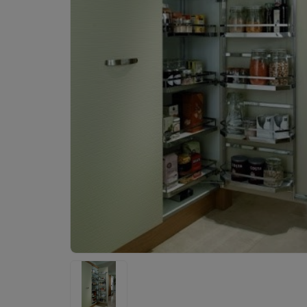
Chị Hà
-
ở Đồng Nai đã mua máy sấy bát cách đây
Anh Tuấn
-
ở TP. Hồ Chí Minh đã mua bếp điện từ 