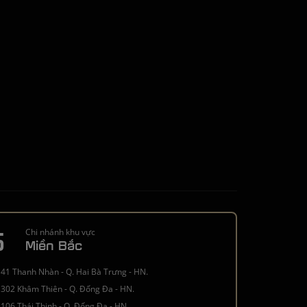
5
Chi nhánh khu vực
Miền Bắc
41 Thanh Nhàn - Q. Hai Bà Trưng - HN.
302 Khâm Thiên - Q. Đống Đa - HN.
106 Thái Thịnh - Q. Đống Đa - HN.