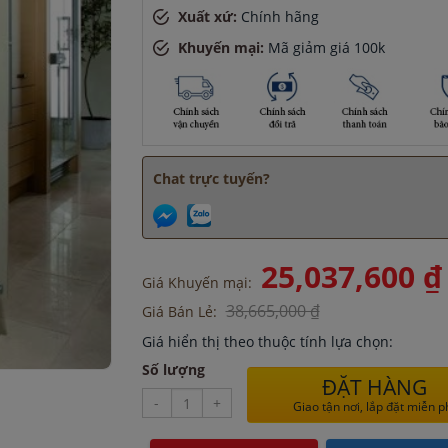
Xuất xứ:
Chính hãng
Khuyến mại:
Mã giảm giá 100k
Chat trực tuyến?
25,037,600 ₫
Giá Khuyến mại:
38,665,000 ₫
Giá Bán Lẻ:
Giá hiển thị theo thuộc tính lựa chọn:
Số lượng
ĐẶT HÀNG
-
+
 45 phút
Giao tận nơi, lắp đặt miễn p
cách đây 8 giờ