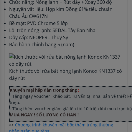
Chức năng: Nóng lạnh + Rút dây + Xoay 360 độ
Nguyên vật liệu: Hợp kim Đồng 61% tiêu chuẩn
Châu Âu CW617N
Bề mặt: PVD Chrome 5 lớp
Lõi trộn nóng lạnh: SEDAL Tây Ban Nha
Dây cấp: NEOPERL Thụy Sỹ
Bảo hành chính hãng 5 (năm)
Kích thước vòi rửa bát nóng lạnh Konox KN1337 có
dây rút
Khuyến mại hấp dẫn trong tháng
:
- Tặng ngay Voucher Khảo Sát, Tư Vấn tại nhà, Bản vẽ thiết kế 
triệu.
- Tặng thêm voucher giảm giá lên tới 10 triệu khi mua trọn b
MUA NGAY ! SỐ LƯỢNG CÓ HẠN !
>>
Chương trình khuyến mãi bốc thăm trúng thưởng
nhận ngàn quà tặng