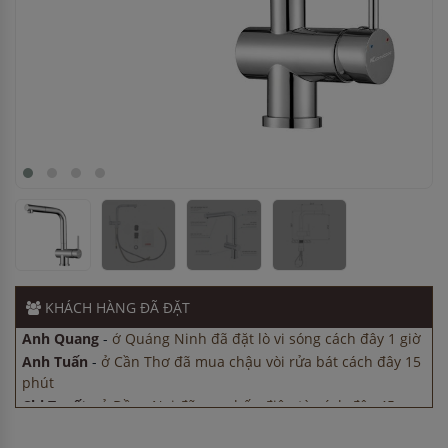
Anh Tuấn
-
ở Cần Thơ đã mua chậu vòi rửa bát cách đây 15
phút
Chị Tuyết
-
ở Đồng Nai đã mua bếp điện từ cách đây 45
phút
Chị Tuyết
-
ở Đồng Nai đã mua máy sấy bát cách đây 45
phút
KHÁCH HÀNG
ĐÃ ĐẶT
Anh Minh
-
ở Đồng Nai đã mua bếp điện từ cách đây 3 giờ
Anh Quang
-
ở Quảng Ninh đã đặt lò vi sóng cách đây 1 giờ
Anh Tuấn
-
ở Cần Thơ đã mua chậu vòi rửa bát cách đây 15
phút
Chị Tuyết
-
ở Đồng Nai đã mua bếp điện từ cách đây 45
phút