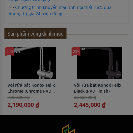
>>
Chương trình khuyến mãi rinh nội thất rước quà
khủng trị giá 24 triệu đồng
Sản phẩm cùng danh mục
-25%
-25%
Vòi rửa bát Konox Felix
Vòi rửa bát Konox Felix
Chrome (Chrome PVD
Black (PVD Finish)
Finish)
2,920,000 ₫
3,260,000 ₫
2,190,000 ₫
2,445,000 ₫