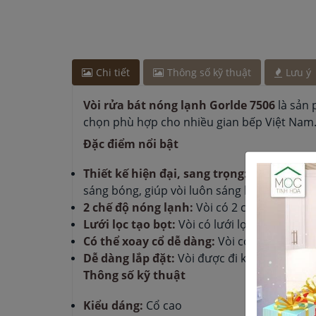
Anh Hùng
-
ở Cần Thơ đã mua chậu vòi rửa bát cá
Anh Quang
-
ở Bắc Ninh đã đặt bếp từ cách đây 1 
Anh Minh
-
ở Đồng Nai đã mua bếp điện từ cách đ
Anh Minh
-
ở Bình Dương đã mua chậu vòi rửa bát
phút
Chi tiết
Thông số kỹ thuật
Lưu ý
Anh Minh
-
ở Đồng Nai đã mua máy sấy bát cách 
Vòi rửa bát nóng lạnh Gorlde 7506
là sản 
chọn phù hợp cho nhiều gian bếp Việt Nam
Đặc điểm nổi bật
Thiết kế hiện đại, sang trọng:
Vòi có thiết
sáng bóng, giúp vòi luôn sáng bóng và dễ dà
2 chế độ nóng lạnh:
Vòi có 2 chế độ nóng l
Lưới lọc tạo bọt:
Vòi có lưới lọc tạo bọt gi
Có thể xoay cổ dễ dàng:
Vòi có thể xoay cổ
Dễ dàng lắp đặt:
Vòi được đi kèm với đầy đủ
Thông số kỹ thuật
Kiểu dáng:
Cổ cao