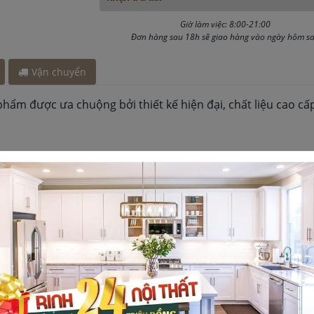
ch đây 8 giờ
giờ
Giờ làm việc: 8:00-21:00
Đơn hàng sau 18h sẽ giao hàng vào ngày hôm s
ây 3 giờ
 cách đây 45
Vận chuyển
đây 45 phút
phẩm được ưa chuộng bởi thiết kế hiện đại, chất liệu cao cấp
.
 kế cổ cao, xoay 360 độ giúp bạn dễ dàng thao tác rửa chén 
ng vệ sinh.
ạnh giúp bạn dễ dàng điều chỉnh nhiệt độ nước phù hợp với
úp tiết kiệm nước và tạo ra dòng nước êm ái, không bị bắn.
 dễ dàng giúp bạn thuận tiện cho việc sử dụng.
 phụ kiện và hướng dẫn lắp đặt, giúp bạn dễ dàng lắp đặt t