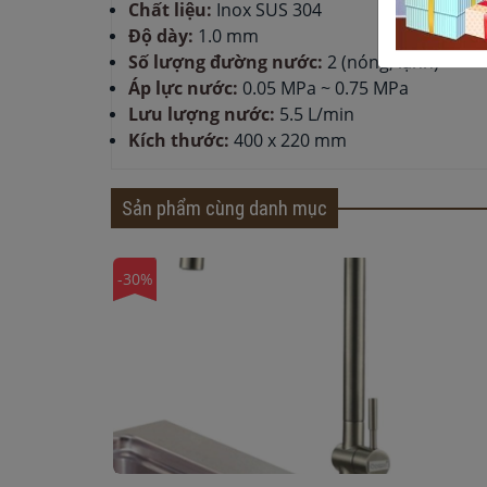
Chất liệu:
Inox SUS 304
Độ dày:
1.0 mm
Số lượng đường nước:
2 (nóng, lạnh)
Áp lực nước:
0.05 MPa ~ 0.75 MPa
Lưu lượng nước:
5.5 L/min
Kích thước:
400 x 220 mm
Sản phẩm cùng danh mục
-30%