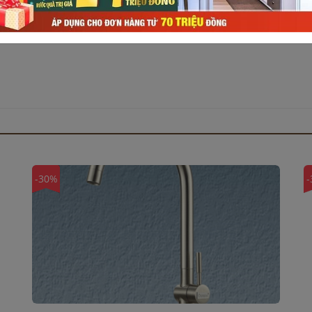
-30%
-