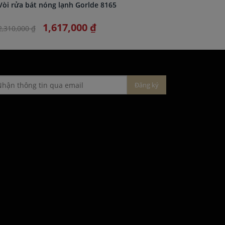
Vòi rửa bát nóng lạnh Gorlde 8165
Vòi rửa 
1,617,000 ₫
2,310,000 ₫
1,990,000