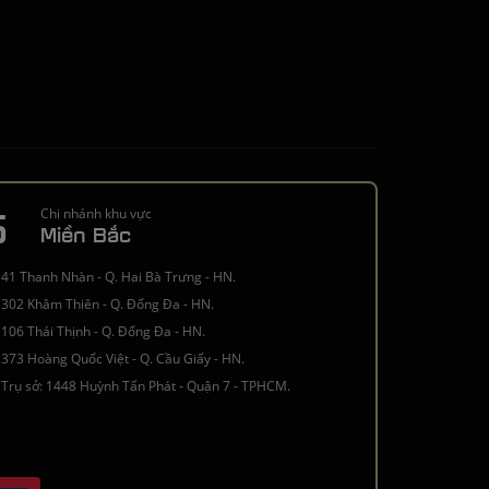
5
Chi nhánh khu vực
Miền Bắc
41 Thanh Nhàn - Q. Hai Bà Trưng - HN.
302 Khâm Thiên - Q. Đống Đa - HN.
106 Thái Thịnh - Q. Đống Đa - HN.
373 Hoàng Quốc Việt - Q. Cầu Giấy - HN.
Trụ sở: 1448 Huỳnh Tấn Phát - Quận 7 - TPHCM.