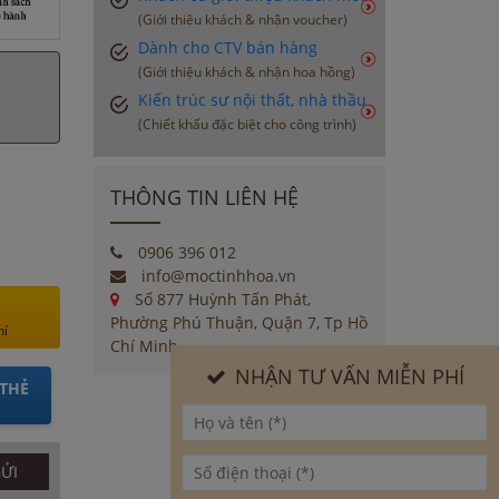
(Giới thiệu khách & nhận voucher)
Dành cho CTV bán hàng
(Giới thiệu khách & nhận hoa hồng)
Kiến trúc sư nội thất, nhà thầu
(Chiết khấu đặc biệt cho công trình)
THÔNG TIN LIÊN HỆ
0906 396 012
info@moctinhhoa.vn
Số 877 Huỳnh Tấn Phát,
Phường Phú Thuận, Quận 7, Tp Hồ
hí
Chí Minh
NHẬN TƯ VẤN MIỄN PHÍ
THẺ