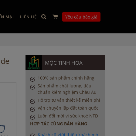
ẾN MẠI
LIÊN HỆ
Yêu cầu báo giá
lde
MỘC TINH HOA
100% sản phẩm chính hãng
Sản phẩm chất lượng, tiêu
chuẩn kiểm nghiệm Châu Âu
Hỗ trợ tư vấn thiết kế miễn phí
Vận chuyển lắp đặt toàn quốc
Luôn đổi mới vì sức khoẻ NTD
HỢP TÁC CÙNG BÁN HÀNG
Khách cũ giới thiệu khách mới