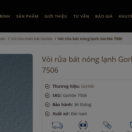
RÌNH
SẢN PHẨM
GIỚI THIỆU
TƯ VẤN
BÁO GIÁ
KHUY
/
/
chén
Vòi rửa chén bát Gorlde
Vòi rửa bát nóng lạnh Gorlde 7506
Vòi rửa bát nóng lạnh Gor
7506
Thương hiệu:
Gorlde
SKU:
Gorlde 7506
Bảo hành:
36 tháng
Xuất xứ:
Đài loan