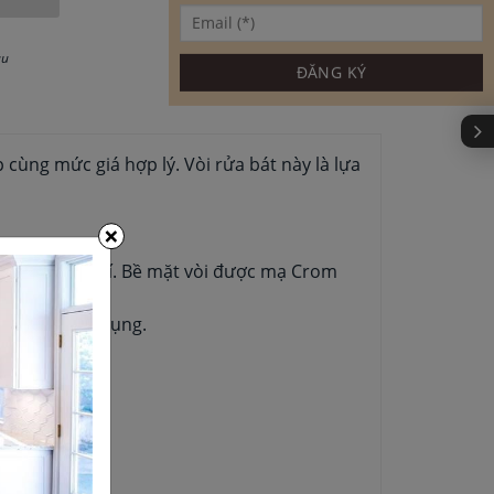
au
 cùng mức giá hợp lý. Vòi rửa bát này là lựa
×
bát ở mọi vị trí. Bề mặt vòi được mạ Crom
 nhu cầu sử dụng.
ại nhà.