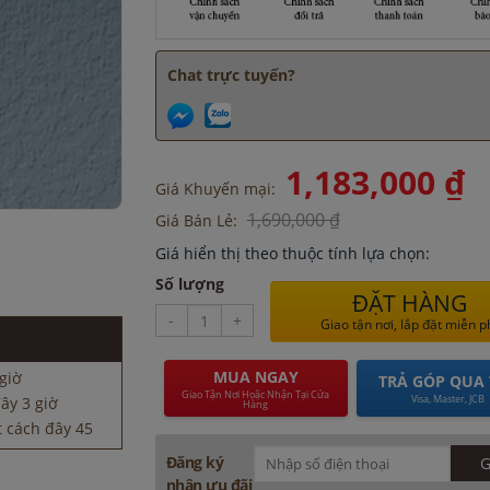
Chat trực tuyến?
1,183,000 ₫
Giá Khuyến mại:
1,690,000 ₫
Giá Bán Lẻ:
Giá hiển thị theo thuộc tính lựa chọn:
ây 3 giờ
 cách đây 45
Số lượng
ĐẶT HÀNG
-
+
Giao tận nơi, lắp đặt miễn p
đây 45 phút
ch đây 8 giờ
MUA NGAY
giờ
TRẢ GÓP QUA 
Giao Tận Nơi Hoặc Nhận Tại Cửa
Visa, Master, JCB
ây 3 giờ
Hàng
 cách đây 45
Đăng ký
đây 45 phút
nhận ưu đãi