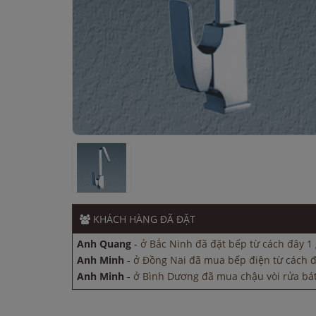
Anh Minh
-
ở Đồng Nai đã mua bếp điện từ cách đ
Anh Minh
-
ở Bình Dương đã mua chậu vòi rửa bát
phút
Anh Minh
-
ở Đồng Nai đã mua máy sấy bát cách 
KHÁCH HÀNG
ĐÃ ĐẶT
Anh Hùng
-
ở Cần Thơ đã mua chậu vòi rửa bát cá
Anh Quang
-
ở Bắc Ninh đã đặt bếp từ cách đây 1 
Anh Minh
-
ở Đồng Nai đã mua bếp điện từ cách đ
Anh Minh
-
ở Bình Dương đã mua chậu vòi rửa bát
phút
Anh Minh
-
ở Đồng Nai đã mua máy sấy bát cách 