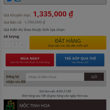
1,335,000 ₫
Giá Khuyến mại:
1,780,000 ₫
Giá Bán Lẻ:
Giá hiển thị theo thuộc tính lựa chọn:
Số lượng
ĐẶT HÀNG
-
+
Giao tận nơi, lắp đặt miễn phí
MUA NGAY
TRẢ GÓP QUA THẺ
Giao Tận Nơi Hoặc Nhận Tại Cửa Hàng
Visa, Master, JCB
Đăng ký
nhận ưu đãi
Giờ làm việc: 8:00-21:00
Đơn hàng sau 18h sẽ giao hàng vào ngày hôm sau
MỘC TINH HOA