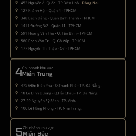
452 Nguyễn Ái Quốc - TP Biên Hoà -
Đồng Nai
127 Khánh Hội - Quận 4 - TPHCM
348 Bạch Đằng - Quận Bình Thạnh - TPHCM
1411 Đường 3/2 - Quận 11 - TPHCM
591 Hoàng Văn Thụ - Q. Tân Bình - TPHCM
580 Phan Văn Trị - Q. Gò Vấp - TPHCM
177 Nguyễn Thị Thập - Q7 - TPHCM
4
Chi nhánh khu vực
Miền Trung
475 Điện Biên Phủ - Q.Thanh Khê - TP. Đà Nẵng.
18 Lê Đình Dương - Q.Hải Châu - TP. Đà Nẵng
27-29 Nguyễn Sỹ Sách - TP. Vinh.
106 Lê Hồng Phong - TP. Nha Trang.
5
Chi nhánh khu vực
Miền Bắc