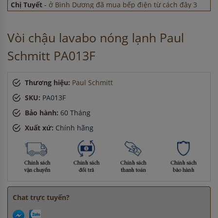
giờ
Anh Hùng
-
ở Cần Thơ đã mua bếp điện từ cách đây 8 giờ
Chị Thảo
-
ở Hà Nội đã đặt lò vi sóng cách đây 5 giờ
Vòi chậu lavabo nóng lạnh Paul
Anh Quang
-
ở Bắc Ninh đã đặt máy hút mùi cách đây 30
phút
Schmitt PA013F
Anh Nam
-
ở Bắc Ninh đã đặt máy hút mùi cách đây 30
phút
Thương hiệu:
Paul Schmitt
SKU:
PA013F
Bảo hành:
60 Tháng
Xuất xứ:
Chính hãng
Chat trực tuyến?