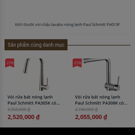
Kích thước vòi chậu lavabo nóng lạnh Paul Schmitt PA013F
Sản phẩm cùng danh mục
-25%
-25%
Vòi rửa bát nóng lạnh
Vòi rửa bát nóng lạnh
Paul Schmitt PA305K có
Paul Schmitt PA308K có
dây rút
dây rút
3,360,000 ₫
2,740,000 ₫
2,520,000 ₫
2,055,000 ₫