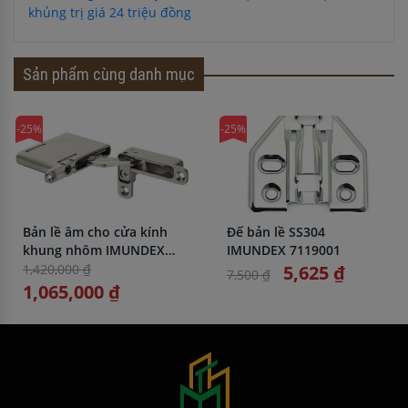
khủng trị giá 24 triệu đồng
Sản phẩm cùng danh mục
-25%
-25%
Bản lề âm cho cửa kính
Đế bản lề SS304
khung nhôm IMUNDEX
IMUNDEX 7119001
7144117
1,420,000 ₫
5,625 ₫
7,500 ₫
1,065,000 ₫