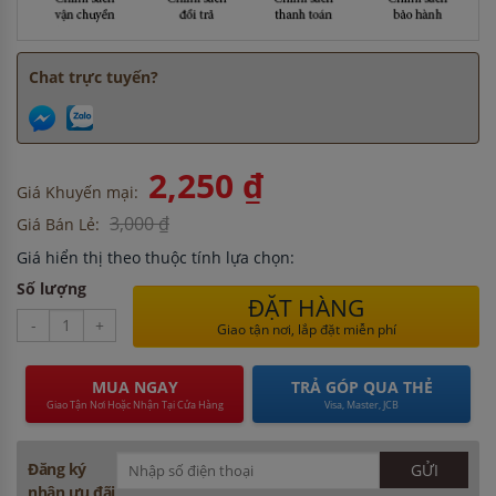
Chat trực tuyến?
2,250 ₫
Giá Khuyến mại:
3,000 ₫
Giá Bán Lẻ:
Giá hiển thị theo thuộc tính lựa chọn:
Số lượng
ĐẶT HÀNG
-
+
Giao tận nơi, lắp đặt miễn phí
MUA NGAY
TRẢ GÓP QUA THẺ
Giao Tận Nơi Hoặc Nhận Tại Cửa Hàng
Visa, Master, JCB
Đăng ký
nhận ưu đãi