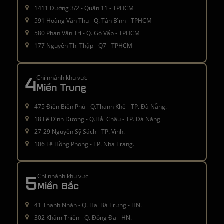
1411 Đường 3/2 - Quận 11 - TPHCM
591 Hoàng Văn Thụ - Q. Tân Bình - TPHCM
580 Phan Văn Trị - Q. Gò Vấp - TPHCM
177 Nguyễn Thị Thập - Q7 - TPHCM
4
Chi nhánh khu vực
Miền Trung
475 Điện Biên Phủ - Q.Thanh Khê - TP. Đà Nẵng.
18 Lê Đình Dương - Q.Hải Châu - TP. Đà Nẵng
27-29 Nguyễn Sỹ Sách - TP. Vinh.
106 Lê Hồng Phong - TP. Nha Trang.
5
Chi nhánh khu vực
Miền Bắc
41 Thanh Nhàn - Q. Hai Bà Trưng - HN.
302 Khâm Thiên - Q. Đống Đa - HN.