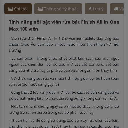
Chi tiết
Thông số kỹ thuật
Lưu ý
Vận
Tính năng nổi bật viên rửa bát Finish All In One
Max 100 viên
- Viên rửa chén Finish All In 1 Dishwasher Tablets đáp ứng tiêu
chuẩn Châu Âu, đảm bảo an toàn sức khỏe, thân thiện với môi
trường
- Là sản phẩm không chứa phốt phát làm sạch sâu mọi ngóc
ngách của chén đĩa, loại bỏ dầu mỡ, các vết bẩn khô, vết bẩn
cứng đầu như trà hay cà phê và bảo vệ chống ăn mòn thủy tinh
- Với chức năng súc rửa và muối tích hợp giúp loại bỏ hoàn toàn
cặn vôi (do nước cứng gây ra)
- Công thức 2 lớp xử lý dầu mỡ, loại bỏ các vết bẩn cứng đầu và
powerball mang lại cho chén, đĩa sáng bóng không còn vệt nước
- Hòa tan nhanh chóng ngay cả ở nhiệt độ thấp, không để lại dư
lượng trên chén đĩa và trong các bộ phận của máy
- Thuận tiện và dễ dàng sử dụng, bảo vệ máy rửa chén của bạn,
cho chén đĩa, các đồ sành sứ, thủy tinh, inox và các dụng cụ nhà