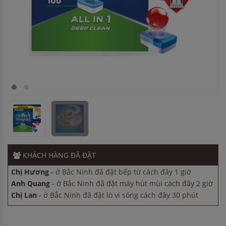
Chị Lan
-
ở Bắc Ninh đã đặt lò vi sóng cách đây 30 phút
Chị Hương
-
ở Quảng Ninh đã đặt máy rửa bát cách đây 5
giờ
Anh Tuấn
-
ở Cần Thơ đã mua máy sấy bát cách đây 45
phút
KHÁCH HÀNG
ĐÃ ĐẶT
Chị Hương
-
ở Bắc Ninh đã đặt bếp từ cách đây 1 giờ
Anh Quang
-
ở Bắc Ninh đã đặt máy hút mùi cách đây 2 giờ
Chị Lan
-
ở Bắc Ninh đã đặt lò vi sóng cách đây 30 phút
Chị Hương
-
ở Quảng Ninh đã đặt máy rửa bát cách đây 5
giờ
Anh Tuấn
-
ở Cần Thơ đã mua máy sấy bát cách đây 45