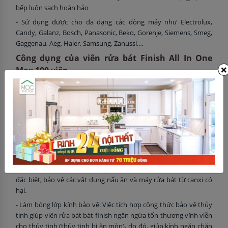
bếp luôn sạch hoàn hảo
- Sử dụng được cho đa dạng các dòng máy như Electrolux,
Candy, Galanz, Bosch, Panasonic, Beko, Gorenje, Siemens, Smeg,
Gaggenau, Aeg, Haier, Samsung, Zanussi,…
Công dụng của viên rửa bát Finish All In One
×
Max 100 viên
- Làm sạch: viên rửa bát bát finish FINISH all in one chứa các
thành phần hoạt tính cao giúp loại bỏ ngay cả các vết bẩn cứng
đầu nhất một cách nhanh chóng và triệt để – cho một kết quả
làm sạch tuyệt vời.
- Rửa: Viên rửa bát bát finish dạng nén hoạt động tự động trợ
giúp quá trình rửa tổng hợp, đảm bảo độ sáng bóng nguyên bản
trên thủy tinh, tách bộ đồ ăn khỏi vết bẩn.
- Thay thế muối chuyên dụng: có sẵn sản phẩm muối thay thế
đặc biệt, bảo vệ các vật dụng nấu ăn và máy rửa bát từ canxi có
hại.
- Làm bóng lớp kính bảo vệ: Việc tích hợp công thức bảo vệ thủy
tinh giúp viên rửa bát bát finish ngăn ngừa tổn thương vĩnh viễn
cho thủy tinh (thủy tinh bị ăn mòn), do đó, giúp kính ngăn chặn