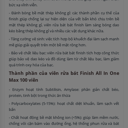
bức xạ vĩnh viễn.
- Đánh bóng bề mặt thép không gỉ: các thành phần cụ thể của
finish giúp chống lại sự hiện diện của vết bẩn khó chịu trên bề
mặt thép không gỉ, viên rửa bát bát finish làm sáng bóng dao
kéo bằng thép không gỉ và nhiều các vật dụng khác nữa.
- Tăng cường vệ sinh: việc tích hợp bộ khuếch đại làm sạch mạnh
mẽ giúp giải quyết trên một bề mặt rộng hơn.
- Bảo vệ chất liệu bạc: viên rửa bát bát finish tích hợp công thức
giúp bảo vệ dao kéo và đồ dùng làm từ chất liệu bạc, làm giảm
quá trình oxy hóa của bạc.
Thành phần của viên rửa bát Finish All In One
Max 100 viên
- Enzym hoạt tính Subtilisin, Amylase: phân giản chất béo,
protein, tinh bột trong thức ăn thừa
- Polycarboxylates (5-15%): hoạt chất diệt khuẩn, làm sạch vết
bẩn
- Chất hoạt động bề mặt không ion (<5%): giúp làm mềm nước,
chống vôi cặn bám vào đường ống, hệ thống phun rửa và bát