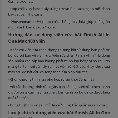
đĩa, nồi xoong…
- Hợp chất Oxy-based tẩy trắng (<5%): làm sạch mạnh mẽ, đánh
bay vết bẩn khô cứng
- Phosphonate (<5%): hợp chất chống oxy hóa giúp chống ăn
mòn, đánh bay gỉ sét cứng đầu
Hướng dẫn sử dụng viên rửa bát Finish All In
One Max 100 viên
- Khác với viên rửa chén thông thường khi sử dụng bạn phải xé
bỏ lớp túi bảo vệ viên rửa, Viên rửa chén Finish All In 1 là dòng
sản phẩm cao cấp bạn không phải xé bỏ lớp bóng vì nó có - lớp
màng tự tan, chỉ cần lấy ra một viên rồi đặt vào khay chứa của
máy sau đó bắt đầu chương trình rửa bình thường.
- Chọn chương trình rửa phù hợp rồi ẩn khởi động máy
- Với các chương trình rửa ngắn, bạn nên đặt viên rửa chén Finish
ở dưới cùng của máy rửa chén, bên cạnh bộ lọc để có được hiệu
quả tốt nhất.
- Đóng túi (hộp) kín sau mỗi lần sử dụng, bảo quản nơi khô mát.
Lưu ý khi sử dụng viên rửa bát Finish All In One