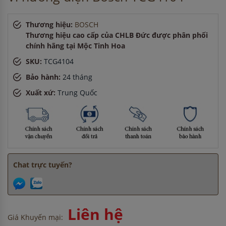
Chị Tuyết
-
ở Cần Thơ đã mua máy sấy bát cách đây 8 giờ
Anh Hào
-
ở Bắc Ninh đã đặt máy rửa bát cách đây 5 giờ
Thương hiệu:
BOSCH
Thương hiệu cao cấp của CHLB Đức được phân phối
chính hãng tại Mộc Tinh Hoa
SKU:
TCG4104
Bảo hành:
24 tháng
Xuất xứ:
Trung Quốc
Chat trực tuyến?
Liên hệ
Giá Khuyến mại: