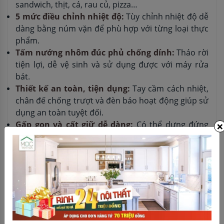
sandwich, thịt, cá, rau củ, pizza…
5 mức điều chỉnh nhiệt độ:
Tùy chỉnh nhiệt độ dễ
dàng bằng núm vặn để phù hợp với từng loại thực
phẩm.
Tấm nướng nhôm đúc phủ chống dính:
Tháo rời
tiện lợi, dễ vệ sinh và sử dụng được với máy rửa
bát.
Thiết kế an toàn, tiện dụng:
Tay cầm cách nhiệt,
chân đế chống trượt và đèn báo hoạt động giúp sử
dụng an toàn tuyệt đối.
×
Gấp gọn và cất giữ dễ dàng:
Có thể dựng đứng
sau khi sử dụng để tiết kiệm không gian bếp.
Thông số kỹ thuật
Thương hiệu:
Bosch
Model:
TCG4104
Công suất:
2000W
Điện áp:
220 – 240V, 50/60Hz
Số ngăn nướng:
2