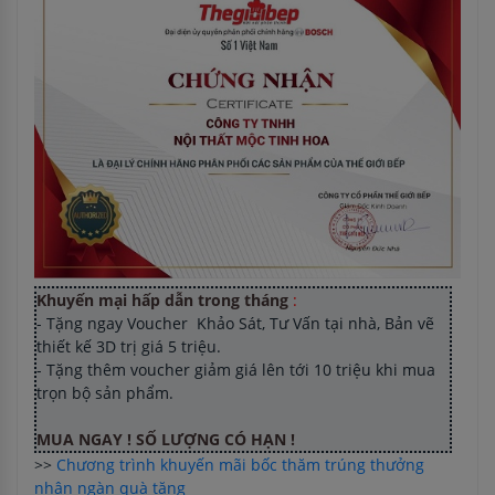
Khuyến mại hấp dẫn trong tháng
:
- Tặng ngay Voucher Khảo Sát, Tư Vấn tại nhà, Bản vẽ
thiết kế 3D trị giá 5 triệu.
- Tặng thêm voucher giảm giá lên tới 10 triệu khi mua
trọn bộ sản phẩm.
MUA NGAY ! SỐ LƯỢNG CÓ HẠN !
>>
Chương trình khuyến mãi bốc thăm trúng thưởng
nhận ngàn quà tặng