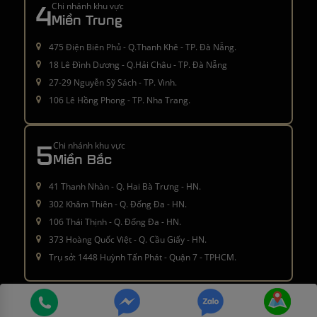
4
Chi nhánh khu vực
Miền Trung
475 Điện Biên Phủ - Q.Thanh Khê - TP. Đà Nẵng.
18 Lê Đình Dương - Q.Hải Châu - TP. Đà Nẵng
27-29 Nguyễn Sỹ Sách - TP. Vinh.
106 Lê Hồng Phong - TP. Nha Trang.
5
Chi nhánh khu vực
Miền Bắc
41 Thanh Nhàn - Q. Hai Bà Trưng - HN.
302 Khâm Thiên - Q. Đống Đa - HN.
106 Thái Thịnh - Q. Đống Đa - HN.
373 Hoàng Quốc Việt - Q. Cầu Giấy - HN.
Trụ sở: 1448 Huỳnh Tấn Phát - Quận 7 - TPHCM.
Â© 2016 - 2021
moctinhhoa.vn
. All rights reserved