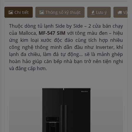
Chi tiết
Thông số kỹ thuật
Lưu ý
Vận
Thuộc dòng tủ lạnh Side by Side – 2 cửa bán chạy
của Malloca,
MF-547 SIM
với tông màu đen – hiệu
ứng kim loại xước độc đáo cùng tích hợp nhiều
công nghệ thông minh dẫn đầu như Inverter, khí
lạnh đa chiều, làm đá tự động… sẽ là mảnh ghép
hoàn hảo giúp căn bếp nhà bạn trở nên tiện nghi
và đẳng cấp hơn.