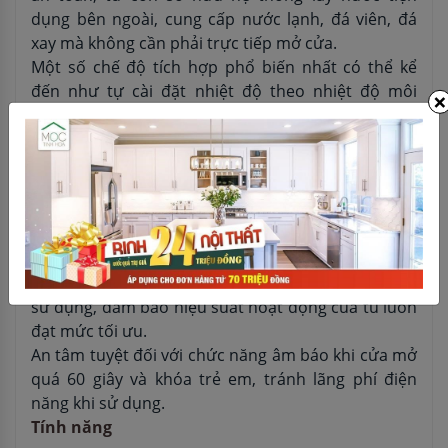
dụng bên ngoài, cung cấp nước lạnh, đá viên, đá
xay mà không cần phải trực tiếp mở cửa.
Một số chế độ tích hợp phổ biến nhất có thể kể
đến như tự cài đặt nhiệt độ theo nhiệt độ môi
×
trường (Smart), ECO (tiết kiệm điện năng), làm mát
nhanh (Super Cooling), làm lạnh nhanh (Super
Freezing).
Chế độ Ice Off cho phép đóng ngăn làm đá tự động
chỉ bằng một thao tác nhấn chạm đơn giản, giúp
tiết kiệm năng lượng trong một số trường hợp
nhất định.
Chế độ nhắc nhở thay bộ lọc nước mới sau 6 tháng
sử dụng, đảm bảo hiệu suất hoạt động của tủ luôn
đạt mức tối ưu.
An tâm tuyệt đối với chức năng âm báo khi cửa mở
quá 60 giây và khóa trẻ em, tránh lãng phí điện
năng khi sử dụng.
Tính năng