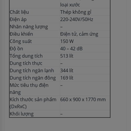
loại xước
Chất liệu
Thép không gỉ
Điện áp
220-240V/50Hz
Nhãn năng lượng
–
Điều khiển
Điện tử, cảm ứng
Công suất
150 W
Độ ồn
40 – 42 dB
Tổng dung tích
513 lít
Dung tích thực
–
Dung tích ngăn lạnh
344 lít
Dung tích ngăn đông
169 lít
Mức tiêu thụ điện
–
năng
Kích thước sản phẩm
660 x 900 x 1770 mm
(DxRxC)
Khối lượng
–