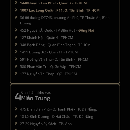
1448Huỳnh Tấn Phát - Quận 7 - TPHCM
1007 Lạc Long Quân, P11, Q. Tân Bình, TP HCM
Số 66 đường DT743, phường An Phú, TP Thuận An, Bình
Dương
452 Nguyễn Ái Quốc - TP Biên Hoà -
Đồng Nai
127 Khánh Hội - Quận 4 - TPHCM
348 Bạch Đằng - Quận Bình Thạnh - TPHCM
1411 Đường 3/2 - Quận 11 - TPHCM
591 Hoàng Văn Thụ - Q. Tân Bình - TPHCM
580 Phan Văn Trị - Q. Gò Vấp - TPHCM
177 Nguyễn Thị Thập - Q7 - TPHCM
4
Chi nhánh khu vực
Miền Trung
475 Điện Biên Phủ - Q.Thanh Khê - TP. Đà Nẵng.
18 Lê Đình Dương - Q.Hải Châu - TP. Đà Nẵng
27-29 Nguyễn Sỹ Sách - TP. Vinh.