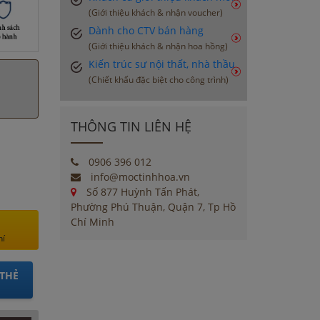
(Giới thiệu khách & nhận voucher)
Dành cho CTV bán hàng
(Giới thiệu khách & nhận hoa hồng)
Kiến trúc sư nội thất, nhà thầu
(Chiết khấu đặc biệt cho công trình)
THÔNG TIN LIÊN HỆ
0906 396 012
info@moctinhhoa.vn
Số 877 Huỳnh Tấn Phát,
Phường Phú Thuận, Quận 7, Tp Hồ
Chí Minh
hí
THẺ