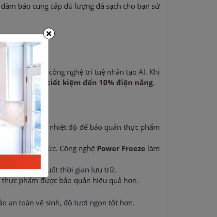
 đảm bảo cung cấp đủ lượng đá sạch cho bạn sử
×
ụ điện dựa vào công nghệ trí tuệ nhân tạo Al. Khi
AI Energy giúp
tiết kiệm đến 10% điện năng
.
i ưu sự thay đổi nhiệt độ để bảo quản thực phẩm
lạnh ngay lập tức. Công nghệ
Power Freeze
làm
nước trong suốt thời gian lưu trữ.
để thực phẩm được bảo quản hiệu quả hơn.
ảo an toàn vệ sinh, độ tươi ngon tốt hơn.