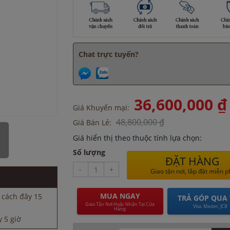
Chat trực tuyến?
36,600,000 ₫
Giá Khuyến mại:
48,800,000 ₫
Giá Bán Lẻ:
Giá hiển thị theo thuộc tính lựa chọn:
 5 giờ
Số lượng
 đây 1 giờ
ĐẶT HÀNG
đây 30 phút
-
+
Giao tận nơi, lắp đặt miễn p
 phút
 cách đây 15
MUA NGAY
TRẢ GÓP QUA 
Giao Tận Nơi Hoặc Nhận Tại Cửa
Visa, Master, JCB
Hàng
 5 giờ
 đây 1 giờ