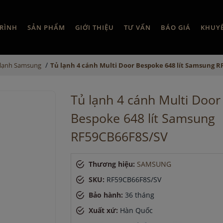
RÌNH
SẢN PHẨM
GIỚI THIỆU
TƯ VẤN
BÁO GIÁ
KHUY
/
 lạnh Samsung
Tủ lạnh 4 cánh Multi Door Bespoke 648 lít Samsung R
Tủ lạnh 4 cánh Multi Door
Bespoke 648 lít Samsung
RF59CB66F8S/SV
Thương hiệu:
SAMSUNG
SKU:
RF59CB66F8S/SV
Bảo hành:
36 tháng
Xuất xứ:
Hàn Quốc