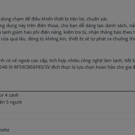
dùng chạm để điều khiển thiết bị tiện lợi, chuẩn xác.
 ứng dụng này trên điện thoại, cho bạn dễ dàng tạo danh sách,
ủ lạnh giảm hao phí điện năng, kiểm tra tủ, nhận thông báo theo 
cửa quá lâu, đóng tủ không kín, thiết bị sẽ tự phát ra chuông 
h có vẻ ngoài cao cấp, tích hợp nhiều công nghệ làm lạnh, tiết 
 648 lít RF59CB66F8S/SV đích thực là lựa chọn hoàn hảo cho gia 
or 4 cánh
rên 5 người
poke