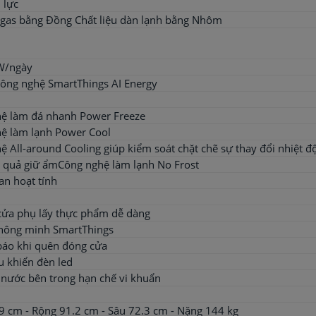
 lực
gas bằng Đồng Chất liệu dàn lạnh bằng Nhôm
W/ngày
Công nghệ SmartThings AI Energy
ệ làm đá nhanh Power Freeze
ệ làm lạnh Power Cool
ệ All-around Cooling giúp kiểm soát chặt chẽ sự thay đổi nhiệt đ
 quả giữ ẩmCông nghệ làm lạnh No Frost
an hoạt tính
 cửa phụ lấy thực phẩm dễ dàng
thông minh SmartThings
áo khi quên đóng cửa
u khiển đèn led
 nước bên trong hạn chế vi khuẩn
9 cm - Rộng 91.2 cm - Sâu 72.3 cm - Nặng 144 kg