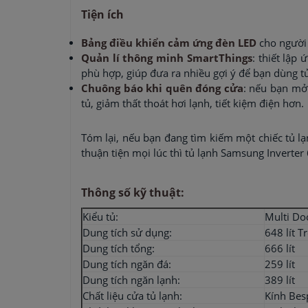
Tiện ích
Bảng điều khiển cảm ứng đèn LED
cho người 
Quản lí thông minh SmartThings
: thiết lập
phù hợp, giúp đưa ra nhiều gợi ý để bạn dùng t
Chuông báo khi quên đóng cửa
: nếu bạn mở 
tủ, giảm thất thoát hơi lạnh, tiết kiệm điện hơn.
Tóm lại, nếu bạn đang tìm kiếm một chiếc tủ lạn
thuận tiện mọi lúc thì tủ lạnh Samsung Inverter
Thông số kỹ thuật:
Kiểu tủ:
Multi Do
Dung tích sử dụng:
648 lít T
Dung tích tổng:
666 lít
Dung tích ngăn đá:
259 lít
Dung tích ngăn lạnh:
389 lít
Chất liệu cửa tủ lạnh:
Kính Bes