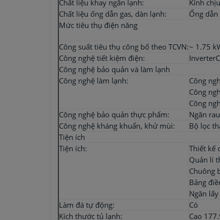
Chất liệu khay ngăn lạnh:
Kính chịu
Chất liệu ống dẫn gas, dàn lạnh:
Ống dẫn 
Mức tiêu thụ điện năng
Công suất tiêu thụ công bố theo TCVN:
~ 1.75 k
Công nghệ tiết kiệm điện:
Inverter
Công nghệ bảo quản và làm lạnh
Công nghệ làm lạnh:
Công ngh
Công ngh
Công ngh
Công nghệ bảo quản thực phẩm:
Ngăn rau
Công nghệ kháng khuẩn, khử mùi:
Bộ lọc th
Tiện ích
Tiện ích:
Thiết kế
Quản lí 
Chuông b
Bảng điề
Ngăn lấy
Làm đá tự động:
Có
Kích thước tủ lạnh:
Cao 177.