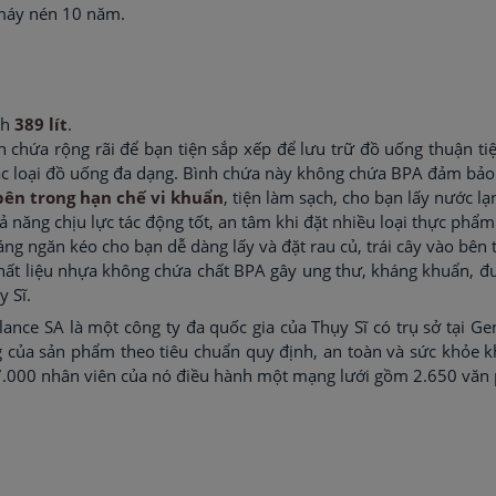
máy nén 10 năm.
nh
389 lít
.
 chứa rộng rãi để bạn tiện sắp xếp để lưu trữ đồ uống thuận ti
 các loại đồ uống đa dạng. Bình chứa này không chứa BPA đảm bả
bên trong hạn chế vi khuẩn
, tiện làm sạch, cho bạn lấy nước l
 năng chịu lực tác động tốt, an tâm khi đặt nhiều loại thực phẩm
dáng ngăn kéo cho bạn dễ dàng lấy và đặt rau củ, trái cây vào bên 
chất liệu nhựa không chứa chất BPA gây ung thư, kháng khuẩn, đ
y Sĩ.
lance SA là một công ty đa quốc gia của Thụy Sĩ có trụ sở tại G
 của sản phẩm theo tiêu chuẩn quy định, an toàn và sức khỏe k
7.000 nhân viên của nó điều hành một mạng lưới gồm 2.650 văn p