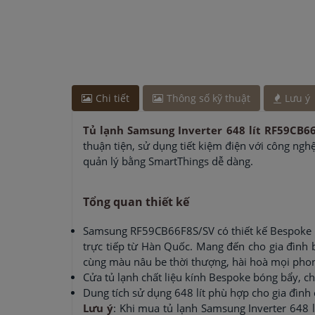
Anh Nam
-
ở Hải Phòng đã đặt máy hút mùi cách 
Chị Lan
-
ở Hà Nội đã đặt máy rửa bát cách đây 30
Anh Tuấn
-
ở TP. Hồ Chí Minh đã mua máy sấy bát
phút
Anh Quang
-
ở Quảng Ninh đã đặt bếp từ cách đây
Anh Quang
-
ở Hải Dương đã đặt máy hút mùi cách
Chi tiết
Thông số kỹ thuật
Lưu ý
Anh Nam
-
ở Hải Phòng đã đặt máy hút mùi cách 
Tủ lạnh Samsung Inverter 648 lít RF59CB6
thuận tiện, sử dụng tiết kiệm điện với công ngh
quản lý bằng SmartThings dễ dàng.
Tổng quan thiết kế
Samsung RF59CB66F8S/SV có thiết kế Bespoke M
trực tiếp từ Hàn Quốc. Mang đến cho gia đình 
cùng màu nâu be thời thượng, hài hoà mọi pho
Cửa tủ lạnh chất liệu kính Bespoke bóng bẩy, chị
Dung tích sử dụng 648 lít phù hợp cho gia đình
Lưu ý
: Khi mua tủ lạnh Samsung Inverter 64