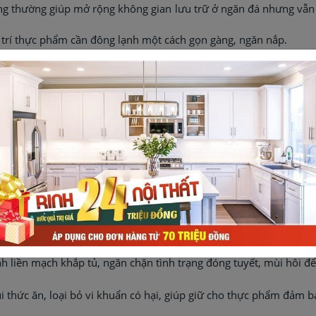
ông thường giúp mở rộng không gian lưu trữ ở ngăn đá nhưng vẫn
ố trí thực phẩm cần đông lạnh một cách gọn gàng, ngăn nắp.
hói quen sử dụng tủ lạnh của gia đình bạn, ước tính lượng tiêu th
iêu bạn đã đặt ra, thiết bị sẽ nhắc nhở để bạn chọn SmartThings 
ản thực phẩm
biệt cho từng khay, tạo làn gió đảo chiều khép kín, kiểm soát tố
ăng cục bộ.
nh thổi ra nhanh chóng để đồ uống, thực phẩm của bạn được làm 
luồng khí lạnh mạnh mẽ thổi trực tiếp vào ngăn đá.
ể rau củ quả có được độ ẩm phù hợp, giữ được sự tươi mới, mọng 
nh liền mạch khắp tủ, ngăn chặn tình trạng đóng tuyết, mùi hôi 
i thức ăn, loại bỏ vi khuẩn có hại, giúp giữ cho thực phẩm đảm b