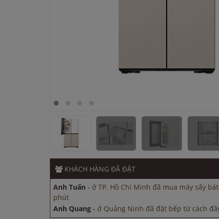
Anh Quang
-
ở Quảng Ninh đã đặt bếp từ cách đây
Anh Quang
-
ở Hải Dương đã đặt máy hút mùi cách
Anh Nam
-
ở Hải Phòng đã đặt máy hút mùi cách 
KHÁCH HÀNG
ĐÃ ĐẶT
Chị Lan
-
ở Hà Nội đã đặt máy rửa bát cách đây 30
Anh Tuấn
-
ở TP. Hồ Chí Minh đã mua máy sấy bát
phút
Anh Quang
-
ở Quảng Ninh đã đặt bếp từ cách đây
Anh Quang
-
ở Hải Dương đã đặt máy hút mùi cách