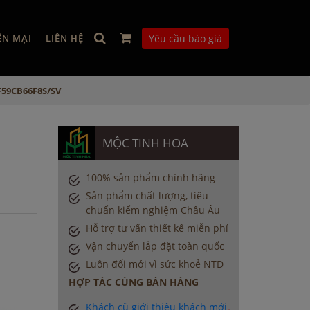
ẾN MẠI
LIÊN HỆ
Yêu cầu báo giá
F59CB66F8S/SV
MỘC TINH HOA
100% sản phẩm chính hãng
Sản phẩm chất lượng, tiêu
chuẩn kiểm nghiệm Châu Âu
Hỗ trợ tư vấn thiết kế miễn phí
Vận chuyển lắp đặt toàn quốc
Luôn đổi mới vì sức khoẻ NTD
HỢP TÁC CÙNG BÁN HÀNG
Khách cũ giới thiệu khách mới