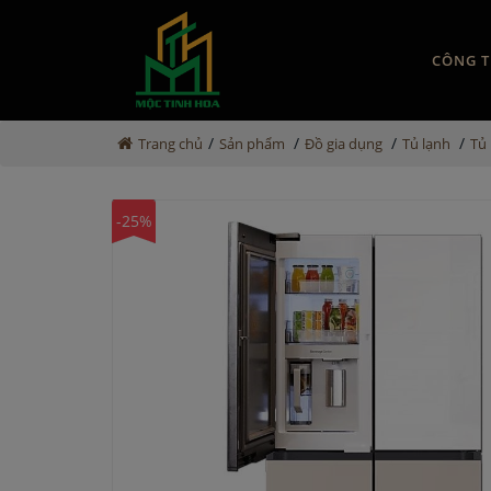
CÔNG T
/
/
/
/
Trang chủ
Sản phẩm
Đồ gia dụng
Tủ lạnh
Tủ
-25%