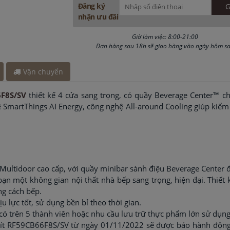
đây 30 phút
Đăng ký
nhận ưu đãi
 phút
 cách đây 15
Giờ làm việc: 8:00-21:00
Đơn hàng sau 18h sẽ giao hàng vào ngày hôm s
 5 giờ
 đây 1 giờ
Vận chuyển
đây 30 phút
6F8S/SV
thiết kế 4 cửa sang trọng, có quầy Beverage Center™ ch
ệ SmartThings AI Energy, công nghệ All-around Cooling giúp kiểm 
ultidoor cao cấp, với quầy minibar sành điệu Beverage Center đ
bạn một không gian nội thất nhà bếp sang trọng, hiện đại. Thiết
ng cách bếp.
u lực tốt, sử dụng bền bỉ theo thời gian.
 có trên 5 thành viên hoặc nhu cầu lưu trữ thực phẩm lớn sử dụng
8 lít RF59CB66F8S/SV từ ngày 01/11/2022 sẽ được bảo hành độ