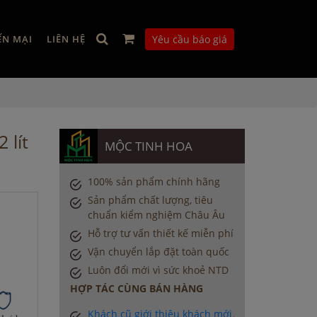
ẾN MẠI
LIÊN HỆ
Yêu cầu báo giá
 lít
MỘC TINH HOA
100% sản phẩm chính hãng
Sản phẩm chất lượng, tiêu
chuẩn kiểm nghiệm Châu Âu
Hỗ trợ tư vấn thiết kế miễn phí
Vận chuyển lắp đặt toàn quốc
Luôn đổi mới vì sức khoẻ NTD
HỢP TÁC CÙNG BÁN HÀNG
Khách cũ giới thiệu khách mới