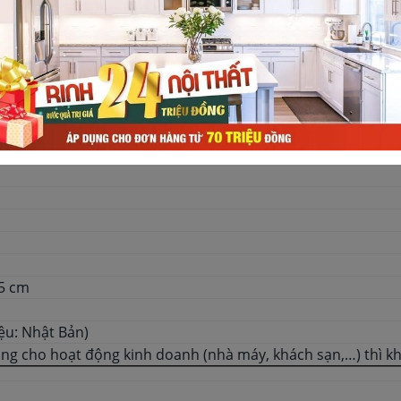
ều
.5 cm
ệu: Nhật Bản)
ùng cho hoạt động kinh doanh (nhà máy, khách sạn,…) thì 