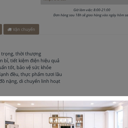
đây 3 giờ
ây 15 phút
Giờ làm việc: 8:00-21:00
ch đây 15 phút
Đơn hàng sau 18h sẽ giao hàng vào ngày hôm s
h đây 3 giờ
ách đây 15 phút
Vận chuyển
đây 3 giờ
g trọng, thời thượng
 bỉ, tiết kiệm điện hiệu quả
ẩn tốt, bảo vệ sức khỏe
 lạnh đều, thực phẩm tươi lâu
đồ nặng, di chuyển linh hoạt