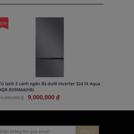
40%
-40%
Tủ lạnh 2 cánh ngăn đá dưới Inverter 324 lít Aqua
Tủ lạnh 
AQR-B390MA(HB)
AQR-B38
9,000,000 ₫
15,000,000 ₫
19,100,0