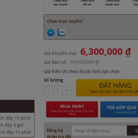
Chat trực tuyến?
6,300,000 ₫
Giá Khuyến mại:
10,500,000 ₫
Giá Bán Lẻ:
Giá hiển thị theo thuộc tính lựa chọn:
Số lượng
ĐẶT HÀNG
h đây 3 giờ
-
+
Giao tận nơi, lắp đặt miễn p
ách đây 15 phút
đây 3 giờ
MUA NGAY
TRẢ GÓP QUA 
ây 15 phút
Giao Tận Nơi Hoặc Nhận Tại Cửa
Visa, Master, JCB
Hàng
ch đây 15 phút
h đây 3 giờ
Đăng ký
ách đây 15 phút
nhận ưu đãi