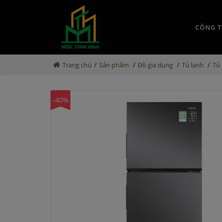
CÔNG T
/
/
/
/
Trang chủ
Sản phẩm
Đồ gia dụng
Tủ lạnh
Tủ
-40%