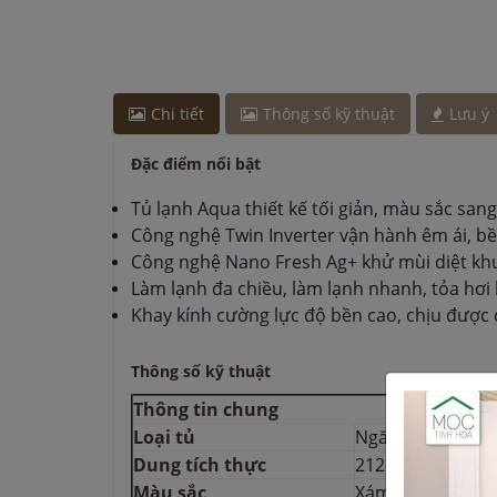
Chị Hà
-
ở Đồng Nai đã mua chậu vòi rửa bát cách 
Anh Minh
-
ở Cần Thơ đã mua bếp điện từ cách đ
Anh Hùng
-
ở Cần Thơ đã mua chậu vòi rửa bát cá
Chị Hà
-
ở TP. Hồ Chí Minh đã mua bếp điện từ các
Chị Tuyết
-
ở Đồng Nai đã mua chậu vòi rửa bát c
Chi tiết
Thông số kỹ thuật
Lưu ý
Chị Hà
-
ở Đồng Nai đã mua chậu vòi rửa bát cách 
Đặc điểm nổi bật
Tủ lạnh Aqua thiết kế tối giản, màu sắc san
Công nghệ Twin Inverter vận hành êm ái, bền
Công nghệ Nano Fresh Ag+ khử mùi diệt khu
Làm lạnh đa chiều, làm lạnh nhanh, tỏa hơi
Khay kính cường lực độ bền cao, chịu được 
Thông số kỹ thuật
Thông tin chung
Loại tủ
Ngăn đá trên
Dung tích thực
212 Lít
Màu sắc
Xám đen