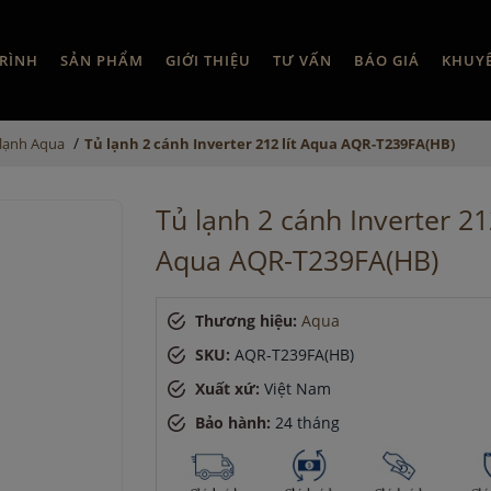
RÌNH
SẢN PHẨM
GIỚI THIỆU
TƯ VẤN
BÁO GIÁ
KHUY
/
 lạnh Aqua
Tủ lạnh 2 cánh Inverter 212 lít Aqua AQR-T239FA(HB)
Tủ lạnh 2 cánh Inverter 212
Aqua AQR-T239FA(HB)
Thương hiệu:
Aqua
SKU:
AQR-T239FA(HB)
Xuất xứ:
Việt Nam
Bảo hành:
24 tháng