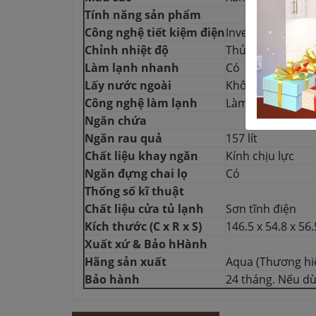
Tính năng sản phẩm
Công nghệ tiết kiệm điện
Inverter
Chỉnh nhiệt độ
Thủ công
Làm lạnh nhanh
Có
Lấy nước ngoài
Không
Công nghệ làm lạnh
Làm lạnh đa chi
Ngăn chứa
Ngăn rau quả
157 lít
Chất liệu khay ngăn
Kính chịu lực
Ngăn đựng chai lọ
Có
Thống số kĩ thuật
Chất liệu cửa tủ lạnh
Sơn tĩnh điện
Kích thước (C x R x S)
146.5 x 54.8 x 56
Xuất xứ & Bảo hHành
Hãng sản xuất
Aqua (Thương hi
Bảo hành
24 tháng. Nếu d