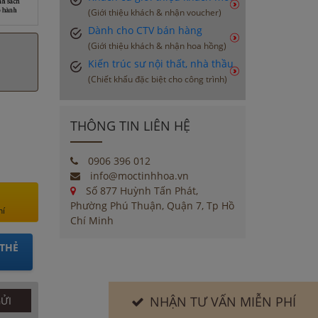
(Giới thiệu khách & nhận voucher)
Dành cho CTV bán hàng
(Giới thiệu khách & nhận hoa hồng)
Kiến trúc sư nội thất, nhà thầu
(Chiết khấu đặc biệt cho công trình)
THÔNG TIN LIÊN HỆ
0906 396 012
info@moctinhhoa.vn
Số 877 Huỳnh Tấn Phát,
Phường Phú Thuận, Quận 7, Tp Hồ
hí
Chí Minh
THẺ
NHẬN TƯ VẤN MIỄN PHÍ