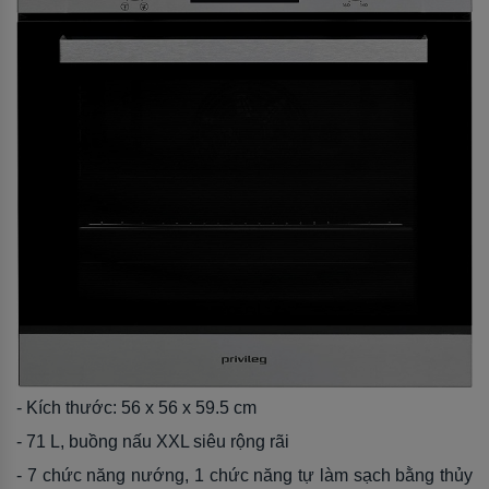
- Kích thước: 56 x 56 x 59.5 cm
- 71 L, buồng nấu XXL siêu rộng rãi
- 7 chức năng nướng, 1 chức năng tự làm sạch bằng thủy