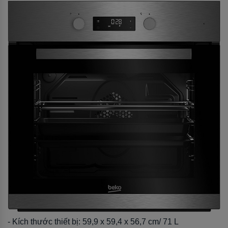
- Kích thước thiết bị: 59,9 x 59,4 x 56,7 cm/ 71 L