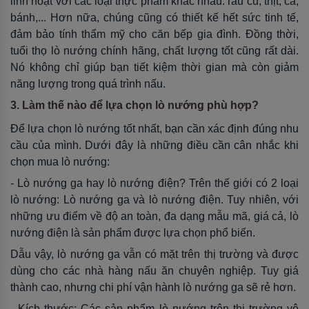
linh hoạt với các loại thực phẩm khác nhau: rau củ, thịt, cá,
bánh,... Hơn nữa, chúng cũng có thiết kế hết sức tinh tế,
đảm bảo tính thẩm mỹ cho căn bếp gia đình. Đồng thời,
tuổi thọ lò nướng chính hãng, chất lượng tốt cũng rất dài.
Nó không chỉ giúp bạn tiết kiệm thời gian mà còn giảm
năng lượng trong quá trình nấu.
3. Làm thế nào để lựa chọn lò nướng phù hợp?
Để lựa chọn lò nướng tốt nhất, bạn cần xác định đúng nhu
cầu của mình. Dưới đây là những điều cần cân nhắc khi
chọn mua lò nướng:
- Lò nướng ga hay lò nướng điện? Trên thế giới có 2 loại
lò nướng: Lò nướng ga và lò nướng điện. Tuy nhiên, với
những ưu điểm về độ an toàn, đa dạng mẫu mã, giá cả, lò
nướng điện là sản phẩm được lựa chọn phổ biến.
Dẫu vậy, lò nướng ga vẫn có mặt trên thị trường và được
dùng cho các nhà hàng nấu ăn chuyên nghiệp. Tuy giá
thành cao, nhưng chi phí vận hành lò nướng ga sẽ rẻ hơn.
- Kích thước: Các sản phẩm lò nướng trên thị trường vô