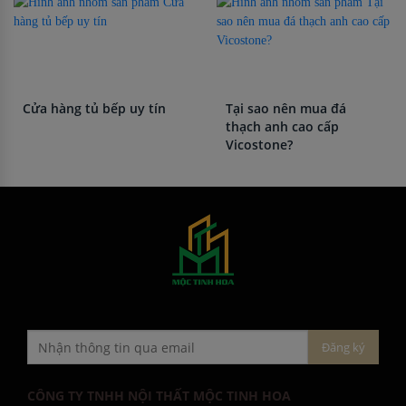
ín
Tại sao nên mua đá
TOP 10 máy rửa bát 
thạch anh cao cấp
tốt nhất
Vicostone?
CÔNG TY TNHH NỘI THẤT MỘC TINH HOA