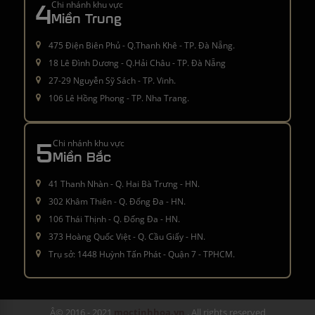
4
Chi nhánh khu vực
Miền Trung
475 Điện Biên Phủ - Q.Thanh Khê - TP. Đà Nẵng.
18 Lê Đình Dương - Q.Hải Châu - TP. Đà Nẵng
27-29 Nguyễn Sỹ Sách - TP. Vinh.
106 Lê Hồng Phong - TP. Nha Trang.
5
Chi nhánh khu vực
Miền Bắc
41 Thanh Nhàn - Q. Hai Bà Trưng - HN.
302 Khâm Thiên - Q. Đống Đa - HN.
106 Thái Thịnh - Q. Đống Đa - HN.
373 Hoàng Quốc Việt - Q. Cầu Giấy - HN.
Trụ sở: 1448 Huỳnh Tấn Phát - Quận 7 - TPHCM.
Â© 2016 - 2021
moctinhhoa.vn
. All rights reserved