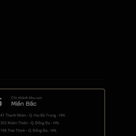
5
Chi nhánh khu vực
Miền Bắc
41 Thanh Nhàn - Q. Hai Bà Trưng - HN.
302 Khâm Thiên - Q. Đống Đa - HN.
106 Thái Thịnh - Q. Đống Đa - HN.