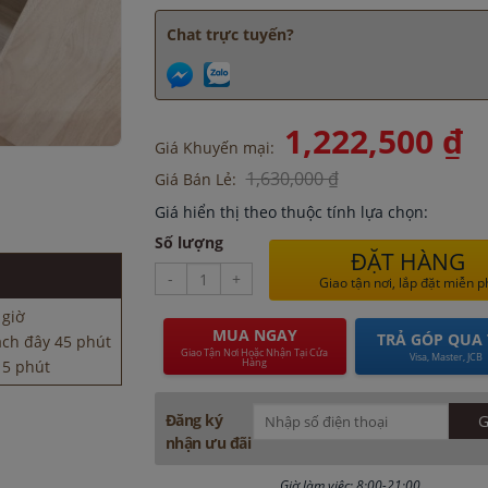
Chat trực tuyến?
1,222,500 ₫
Giá Khuyến mại:
1,630,000 ₫
Giá Bán Lẻ:
Giá hiển thị theo thuộc tính lựa chọn:
ách đây 45 phút
15 phút
Số lượng
ĐẶT HÀNG
y 1 giờ
-
+
Giao tận nơi, lắp đặt miễn p
 cách đây 8 giờ
 giờ
MUA NGAY
TRẢ GÓP QUA 
ách đây 45 phút
Giao Tận Nơi Hoặc Nhận Tại Cửa
Visa, Master, JCB
Hàng
15 phút
y 1 giờ
 cách đây 8 giờ
Đăng ký
 giờ
nhận ưu đãi
ách đây 45 phút
Giờ làm việc: 8:00-21:00