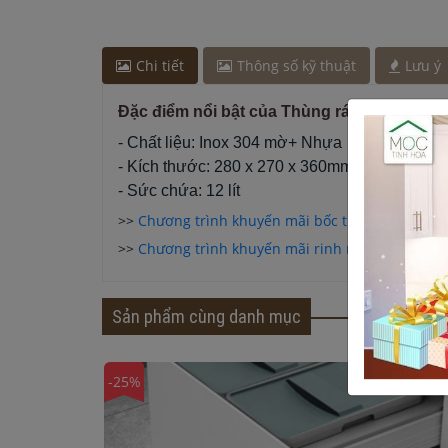
Chị Hà
-
ở Cần Thơ đã mua máy sấy bát cách đây 
Anh Hào
-
ở Quảng Ninh đã đặt lò vi sóng cách đâ
Chi tiết
Thông số kỹ thuật
Lưu ý
Đặc điểm nổi bật của Thùng rác Imundex 7
- Chất liệu: Inox 304 mờ+ Nhựa
- Kích thước: 280 x 270 x 360mm
- Sức chứa: 12 lít
>>
Chương trình khuyến mãi bốc thăm trúng th
>>
Chương trình khuyến mãi rinh nội thất rước qu
Sản phẩm cùng danh mục
-25%