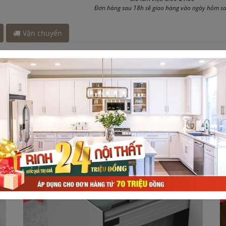
15 phút
Đơn hàng sau 18h sẽ giao hàng vào ngày hôm s
y 1 giờ
Vận chuyển
805100
ưởng nhận ngàn quà tặng
à khủng trị giá 24 triệu đồng
-25%
-