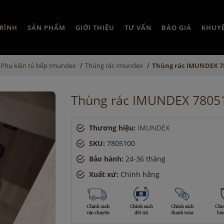
RÌNH
SẢN PHẨM
GIỚI THIỆU
TƯ VẤN
BÁO GIÁ
KHUY
/
/
Phụ kiện tủ bếp Imundex
Thùng rác Imundex
Thùng rác IMUNDEX 7
Thùng rác IMUNDEX 7805
Thương hiệu:
IMUNDEX
SKU:
7805100
Bảo hành:
24-36 tháng
Xuất xứ:
Chính hãng