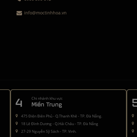
info@moctinhhoa.vn
4
Chi nhánh khu vực
Miền Trung
475 Điện Biên Phủ - Q.Thanh Khê - TP. Đà Nẵng.
18 Lê Đình Dương - Q.Hải Châu - TP. Đà Nẵng
27-29 Nguyễn Sỹ Sách - TP. Vinh.