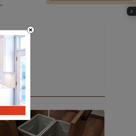
au
×
25%
-25%