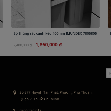
4
Bộ thùng rác cánh kéo 400mm IMUNDEX 7805805
1,860,000 ₫
2,480,000 ₫
Số 877 Huỳnh Tấn Phát, Phường Phú Thuận,
Quận 7, Tp Hồ Chí Minh
0906 396 012