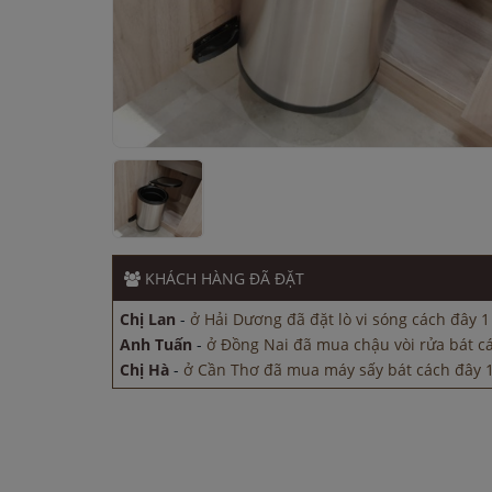
Anh Tuấn
-
ở Đồng Nai đã mua chậu vòi rửa bát c
Chị Hà
-
ở Cần Thơ đã mua máy sấy bát cách đây 
Anh Hào
-
ở Quảng Ninh đã đặt lò vi sóng cách đâ
KHÁCH HÀNG
ĐÃ ĐẶT
Anh Minh
-
ở TP. Hồ Chí Minh đã mua máy sấy bát
Chị Lan
-
ở Hải Dương đã đặt lò vi sóng cách đây 1
Anh Tuấn
-
ở Đồng Nai đã mua chậu vòi rửa bát c
Chị Hà
-
ở Cần Thơ đã mua máy sấy bát cách đây 
Anh Hào
-
ở Quảng Ninh đã đặt lò vi sóng cách đâ
Anh Minh
-
ở TP. Hồ Chí Minh đã mua máy sấy bát
Chị Lan
-
ở Hải Dương đã đặt lò vi sóng cách đây 1
Anh Tuấn
-
ở Đồng Nai đã mua chậu vòi rửa bát c