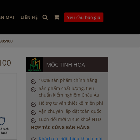
ẾN MẠI
LIÊN HỆ
Yêu cầu báo giá
805100
100
MỘC TINH HOA
100% sản phẩm chính hãng
Sản phẩm chất lượng, tiêu
chuẩn kiểm nghiệm Châu Âu
Hỗ trợ tư vấn thiết kế miễn phí
Vận chuyển lắp đặt toàn quốc
Luôn đổi mới vì sức khoẻ NTD
HỢP TÁC CÙNG BÁN HÀNG
Khách cũ giới thiệu khách mới