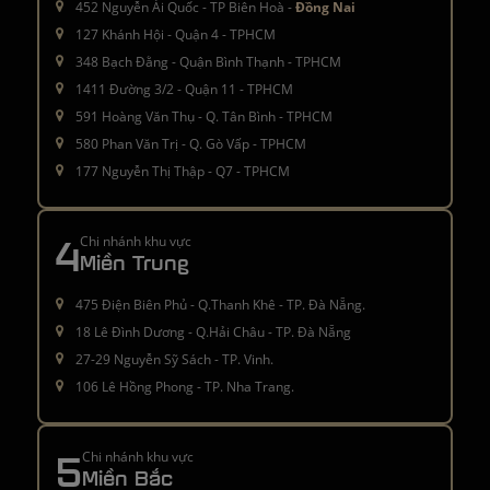
452 Nguyễn Ái Quốc - TP Biên Hoà -
Đồng Nai
127 Khánh Hội - Quận 4 - TPHCM
348 Bạch Đằng - Quận Bình Thạnh - TPHCM
1411 Đường 3/2 - Quận 11 - TPHCM
591 Hoàng Văn Thụ - Q. Tân Bình - TPHCM
580 Phan Văn Trị - Q. Gò Vấp - TPHCM
177 Nguyễn Thị Thập - Q7 - TPHCM
4
Chi nhánh khu vực
Miền Trung
475 Điện Biên Phủ - Q.Thanh Khê - TP. Đà Nẵng.
18 Lê Đình Dương - Q.Hải Châu - TP. Đà Nẵng
27-29 Nguyễn Sỹ Sách - TP. Vinh.
106 Lê Hồng Phong - TP. Nha Trang.
5
Chi nhánh khu vực
Miền Bắc