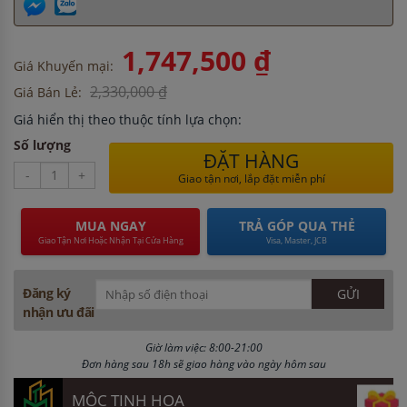
1,747,500 ₫
Giá Khuyến mại:
2,330,000 ₫
Giá Bán Lẻ:
Giá hiển thị theo thuộc tính lựa chọn:
Số lượng
ĐẶT HÀNG
-
+
Giao tận nơi, lắp đặt miễn phí
MUA NGAY
TRẢ GÓP QUA THẺ
Giao Tận Nơi Hoặc Nhận Tại Cửa Hàng
Visa, Master, JCB
Đăng ký
nhận ưu đãi
Giờ làm việc: 8:00-21:00
Đơn hàng sau 18h sẽ giao hàng vào ngày hôm sau
MỘC TINH HOA