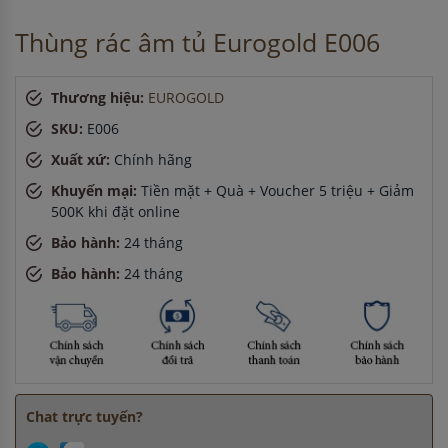
Chị Thảo
-
ở Hải Dương đã đặt bếp từ cách đây 1 giờ
Thùng rác âm tủ Eurogold E006
Thương hiệu:
EUROGOLD
SKU:
E006
Xuất xứ:
Chính hãng
Khuyến mại:
Tiền mặt + Quà + Voucher 5 triệu + Giảm
500K khi đặt online
Bảo hành:
24 tháng
Bảo hành:
24 tháng
Chat trực tuyến?