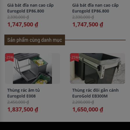
Giá bát đĩa nan cao cấp
Giá bát đĩa nan cao cấp
Eurogold EP86.800
Eurogold EP86.800
2,330,000 ₫
2,330,000 ₫
1,747,500 ₫
1,747,500 ₫
Sản phẩm cùng danh mục
-25%
-25%
Thùng rác âm tủ
Thùng rác đôi gắn cánh
Eurogold E008
EuroGold EB300M
2,450,000 ₫
2,200,000 ₫
1,837,500 ₫
1,650,000 ₫