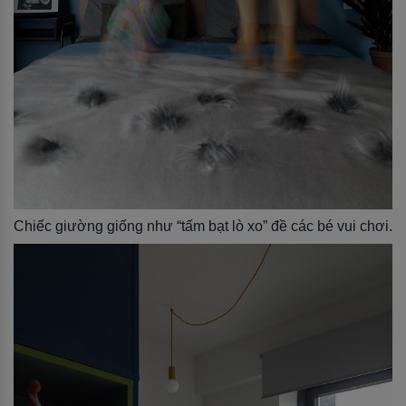
Chiếc giường giống như “tấm bạt lò xo” đề các bé vui chơi.