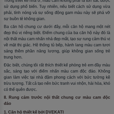
Trong thiết kế nhà ở, màu cam không phải là tôn sắc được
sử dụng phổ biến. Tuy nhiên, nếu biết cách sử dụng vừa
phải, tính nóng và sự sống động gam màu này sẽ phá vỡ
sự buồn tẻ không gian.
Ba căn hộ chung cư dưới đây, mỗi căn hộ mang một nét
đẹp thú vị riêng biệt. Điểm chung của ba căn hộ này đó là
nội thất màu cam nhấn nhá đẹp mắt, tạo sự rung cảm thú vị
về mặt thị giác. Hệ thống tủ bếp, hành lang màu cam tươi
sáng thêm phần năng lượng, giúp không gian sống trẻ
trung hơn.
Đặc biệt, chúng tôi rất thích thiết kế phòng trẻ em đầy màu
sắc, sáng tạo với điểm nhấn màu cam độc đáo. Không
gian làm việc tại nhà đậm phong cách với bức tường kệ
trừu tượng. Tất cả tạo nên bức tranh vui nhộn, hài hòa, khó
có thể quên được.
II. Rung cảm trước nội thất chung cư màu cam độc
đáo
1. Căn hộ thiết kế bởi DVEKATI