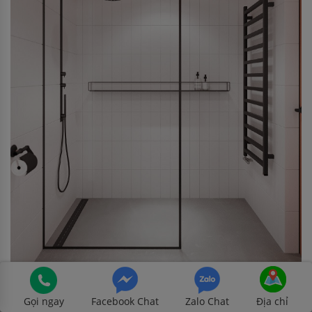
Màu cam nổi bật bao trùm lên trần nhà phòng tắm.
Gọi ngay
Facebook Chat
Zalo Chat
Địa chỉ