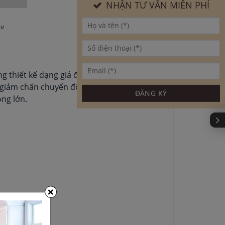
NHẬN TƯ VẤN MIỄN PHÍ
au
ng thiết kế dạng giả đan mây giúp sản phẩm
t giảm chấn chuyển động nhẹ nhàng, tránh
ng lớn.
×