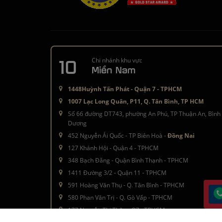
10
Chi nhánh khu vực
Miền Nam
1448Huỳnh Tấn Phát - Quận 7 - TPHCM
1007 Lạc Long Quân, P11, Q. Tân Bình, TP HCM
Số 66 đường DT743, phường An Phú, TP Thuận An, Bình
Dương
452 Nguyễn Ái Quốc - TP Biên Hoà -
Đồng Nai
127 Khánh Hội - Quận 4 - TPHCM
348 Bạch Đằng - Quận Bình Thạnh - TPHCM
1411 Đường 3/2 - Quận 11 - TPHCM
591 Hoàng Văn Thụ - Q. Tân Bình - TPHCM
580 Phan Văn Trị - Q. Gò Vấp - TPHCM
177 Nguyễn Thị Thập - Q7 - TPHCM