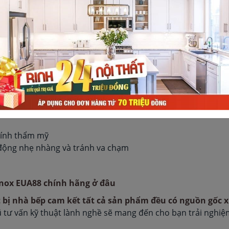
đồ gấp giả mây Euronox EUA88
 gấp giả mây Euronox EUA88
 với nhiều tủ áo và phù hợp với xu hướng nội thất hiện đại
ợp với xu hướng nội thất hiện nay
áo.
tính thẩm mỹ
 động nhẹ nhàng và tránh va chạm
ox EUA88 chính hãng ở đâu
 bị nhà bếp cam kết tất cả sản phẩm đều có nguồn gố
 tư vấn kỹ thuật lành nghề sẽ mang đến cho bạn trải nghi