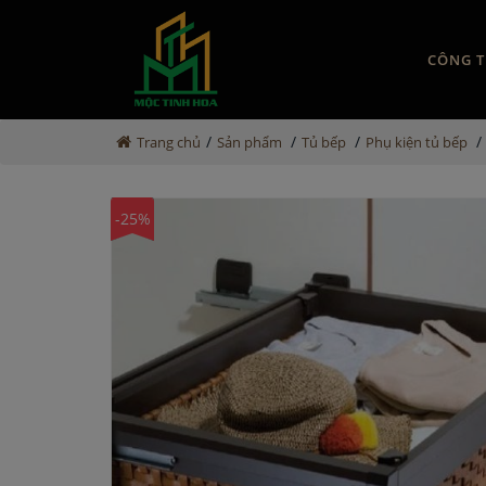
CÔNG T
/
/
/
/
Trang chủ
Sản phẩm
Tủ bếp
Phụ kiện tủ bếp
-25%