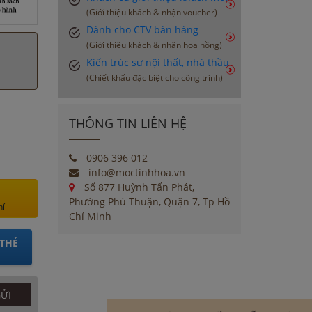
(Giới thiệu khách & nhận voucher)
Dành cho CTV bán hàng
(Giới thiệu khách & nhận hoa hồng)
Kiến trúc sư nội thất, nhà thầu
(Chiết khấu đặc biệt cho công trình)
THÔNG TIN LIÊN HỆ
0906 396 012
info@moctinhhoa.vn
Số 877 Huỳnh Tấn Phát,
Phường Phú Thuận, Quận 7, Tp Hồ
hí
Chí Minh
THẺ