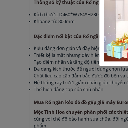
Thông số kỹ thuật của Rổ ngăn kéo để 
Kích thước: D460*W764*H230
Khoang tủ: 800mm
Đặc điểm nổi bật của Rổ ngăn kéo để đồ
Kiểu dáng đơn giản và đầy hiện đại. Phù hợp
Thiết kệ lạ mắt nhưng đầy hiện đại và phù h
Tạo điểm nhấn và tăng độ tiện dụng cho tủ 
Đa dạng kích thước để người dùng chọn lựa
Chất liệu cao cấp đảm bảo được độ bền và 
Hệ thống ray trượt giảm chấn giúp chuyển
Thể hiển đẳng cấp của chủ nhân
Mua Rổ ngăn kéo để đồ gấp giả mây Euron
Mộc Tinh Hoa chuyên phân phối các thiết
cùng với chế độ bảo hành sửa chữa, đội ngũ
phẩm.