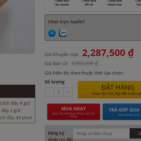
Chat trực tuyến?
2,287,500 ₫
Giá Khuyến mại:
3,050,000 ₫
Giá Bán Lẻ:
 đây 2 giờ
Giá hiển thị theo thuộc tính lựa chọn:
ách đây 45 phút
Số lượng
hút
ĐẶT HÀNG
iờ
-
+
Giao tận nơi, lắp đặt miễn p
cách đây 8 giờ
 đây 2 giờ
MUA NGAY
TRẢ GÓP QUA 
ách đây 45 phút
Giao Tận Nơi Hoặc Nhận Tại Cửa
Visa, Master, JCB
Hàng
hút
iờ
Đăng ký
cách đây 8 giờ
nhận ưu đãi
 đây 2 giờ