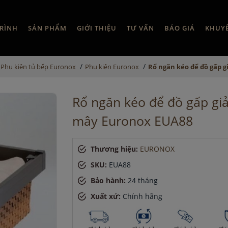
RÌNH
SẢN PHẨM
GIỚI THIỆU
TƯ VẤN
BÁO GIÁ
KHUY
/
/
Phụ kiện tủ bếp Euronox
Phụ kiện Euronox
Rổ ngăn kéo để đồ gấp 
Rổ ngăn kéo để đồ gấp gi
mây Euronox EUA88
Thương hiệu:
EURONOX
SKU:
EUA88
Bảo hành:
24 tháng
Xuất xứ:
Chính hãng