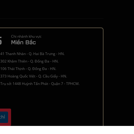
5
Chi nhánh khu vực
Miền Bắc
41 Thanh Nhàn - Q. Hai Bà Trưng - HN.
302 Khâm Thiên - Q. Đống Đa - HN.
106 Thái Thịnh - Q. Đống Đa - HN.
373 Hoàng Quốc Việt - Q. Cầu Giấy - HN.
Trụ sở: 1448 Huỳnh Tấn Phát - Quận 7 - TPHCM.
chỉ