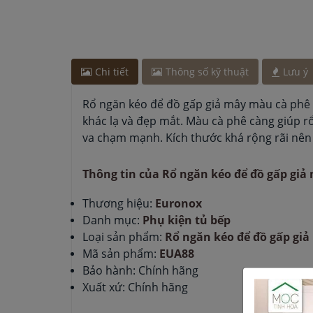
Anh Tuấn
-
ở Đồng Nai đã mua chậu vòi rửa bát c
Chị Lan
-
ở Hà Nội đã đặt lò vi sóng cách đây 30 p
Chi tiết
Thông số kỹ thuật
Lưu ý
Rổ ngăn kéo để đồ gấp giả mây màu cà phê l
khác lạ và đẹp mắt. Màu cà phê càng giúp 
va chạm mạnh. Kích thước khá rộng rãi nên 
Thông tin của Rổ ngăn kéo để đồ gấp gi
Thương hiệu:
Euronox
Danh mục:
Phụ kiện tủ bếp
Loại sản phẩm:
Rổ ngăn kéo để đồ gấp gi
Mã sản phẩm:
EUA88
Bảo hành: Chính hãng
Xuất xứ: Chính hãng