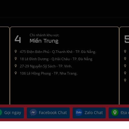
4
Chi nhánh khu vực
Miền Trung
475 Điện Biên Phủ - Q.Thanh Khê - TP. Đà Nẵng.
18 Lê Đình Dương - Q.Hải Châu - TP. Đà Nẵng
27-29 Nguyễn Sỹ Sách - TP. Vinh.
106 Lê Hồng Phong - TP. Nha Trang.
Gọi ngay
Facebook Chat
Zalo Chat
Địa 