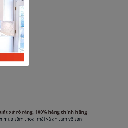
c xuất xứ rõ ràng, 100% hàng chính hãng
ệm mua sắm thoải mái và an tâm về sản