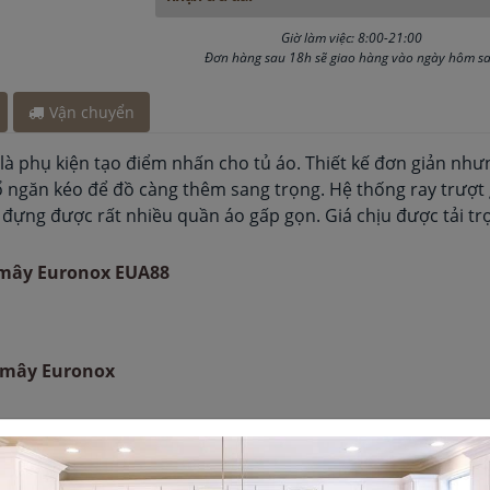
ách đây 45 phút
Giờ làm việc: 8:00-21:00
hút
Đơn hàng sau 18h sẽ giao hàng vào ngày hôm s
Vận chuyển
à phụ kiện tạo điểm nhấn cho tủ áo. Thiết kế đơn giản như
rổ ngăn kéo để đồ càng thêm sang trọng. Hệ thống ray trượ
đựng được rất nhiều quần áo gấp gọn. Giá chịu được tải trọ
ả mây Euronox EUA88
ả mây Euronox