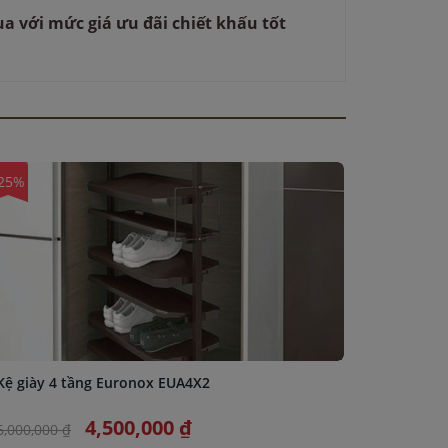
 với mức giá ưu đãi chiết khấu tốt
25%
-25%
Kệ giày 4 tầng Euronox EUA4X2
Giá để đ
4,500,000 ₫
6,000,000 ₫
3,250,000