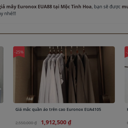
giả mây Euronox EUA88 tại Mộc Tinh Hoa
, bạn sẽ được
mua
y nhé!!!
-25%
-
Giá mắc quần áo trên cao Euronox EUA4105
1,912,500 ₫
2,550,000 ₫