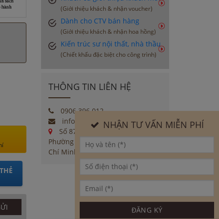
(Giới thiệu khách & nhận voucher)
Dành cho CTV bán hàng
(Giới thiệu khách & nhận hoa hồng)
Kiến trúc sư nội thất, nhà thầu
(Chiết khấu đặc biệt cho công trình)
THÔNG TIN LIÊN HỆ
0906 396 012
info@moctinhhoa.vn
NHẬN TƯ VẤN MIỄN PHÍ
Số 877 Huỳnh Tấn Phát,
Phường Phú Thuận, Quận 7, Tp Hồ
hí
Chí Minh
THẺ