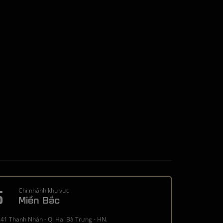
5
Chi nhánh khu vực
Miền Bắc
41 Thanh Nhàn - Q. Hai Bà Trưng - HN.