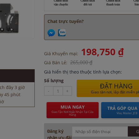
Chat trực tuyến?
198,750 ₫
Giá Khuyến mại:
ây 45 phút
265,000 ₫
Giá Bán Lẻ:
iờ
Giá hiển thị theo thuộc tính lựa chọn:
30 phút
ch đây 45 phút
Số lượng
ĐẶT HÀNG
ch đây 3 giờ
-
+
Giao tận nơi, lắp đặt miễn p
ây 45 phút
iờ
MUA NGAY
TRẢ GÓP QUA 
30 phút
Giao Tận Nơi Hoặc Nhận Tại Cửa
Visa, Master, JCB
Hàng
ch đây 45 phút
ch đây 3 giờ
ây 45 phút
Đăng ký
iờ
nhận ưu đãi