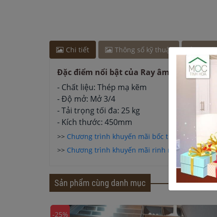
Anh Hào
-
ở Bắc Ninh đã đặt lò vi sóng cách đây 
Chi tiết
Thông số kỹ thuật
Lưu ý
Đặc điểm nổi bật của Ray âm giảm chấn
- Chất liệu: Thép mạ kẽm
- Độ mở: Mở 3/4
- Tải trọng tối đa: 25 kg
- Kích thước: 450mm
>>
Chương trình khuyến mãi bốc thăm trúng th
>>
Chương trình khuyến mãi rinh nội thất rước qu
Sản phẩm cùng danh mục
-25%