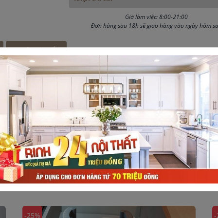
30 phút
Giờ làm việc: 8:00-21:00
Đơn hàng sau 18h sẽ giao hàng vào ngày hôm s
Vận chuyển
 3/4-L450mm Imundex 7272145
ưởng nhận ngàn quà tặng
à khủng trị giá 24 triệu đồng
-25%
-