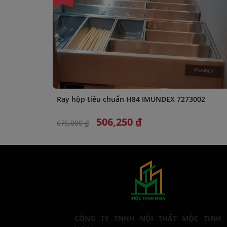
Ray hộp tiêu chuẩn H84 IMUNDEX 7273002
506,250 ₫
675,000 ₫
CÔNG TY TNHH NỘI THẤT MỘC TINH