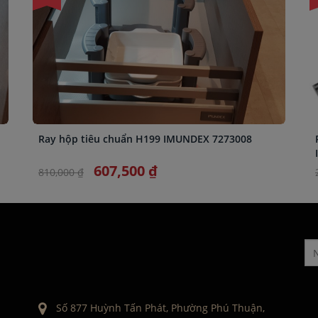
Ray hộp tiêu chuẩn H199 IMUNDEX 7273008
607,500 ₫
810,000 ₫
Số 877 Huỳnh Tấn Phát, Phường Phú Thuận,