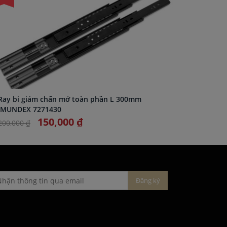
Ray bi giảm chấn mở toàn phần L 300mm
Ray âm 
IMUNDEX 7271430
150,000 ₫
200,000 ₫
235,000 