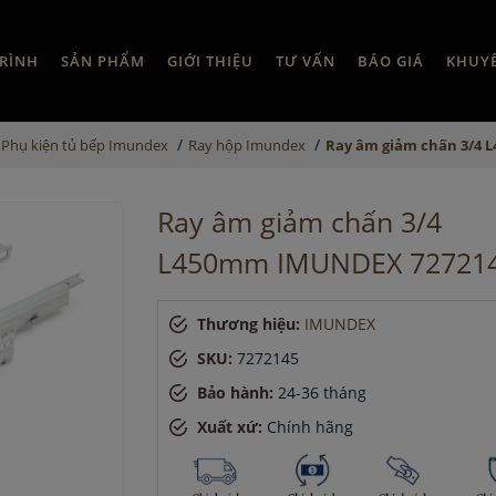
RÌNH
SẢN PHẨM
GIỚI THIỆU
TƯ VẤN
BÁO GIÁ
KHUY
/
/
Phụ kiện tủ bếp Imundex
Ray hộp Imundex
Ray âm giảm chấn 3/4
Ray âm giảm chấn 3/4
L450mm IMUNDEX 72721
Thương hiệu:
IMUNDEX
SKU:
7272145
Bảo hành:
24-36 tháng
Xuất xứ:
Chính hãng