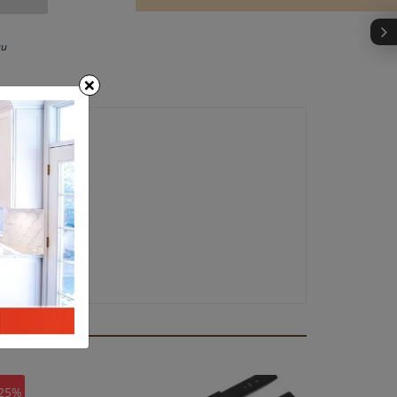
au
×
25%
-25%