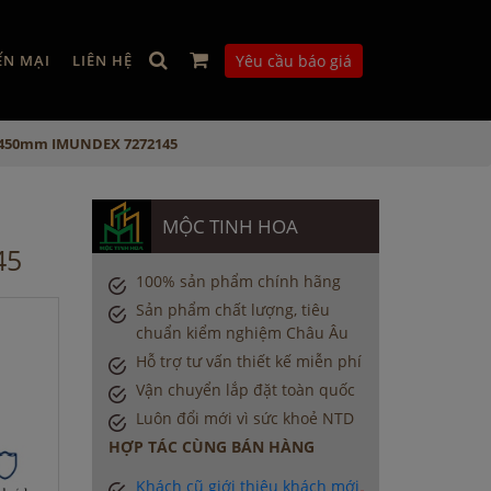
ẾN MẠI
LIÊN HỆ
Yêu cầu báo giá
 L450mm IMUNDEX 7272145
MỘC TINH HOA
45
100% sản phẩm chính hãng
Sản phẩm chất lượng, tiêu
chuẩn kiểm nghiệm Châu Âu
Hỗ trợ tư vấn thiết kế miễn phí
Vận chuyển lắp đặt toàn quốc
Luôn đổi mới vì sức khoẻ NTD
HỢP TÁC CÙNG BÁN HÀNG
Khách cũ giới thiệu khách mới