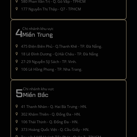
580 Phan Văn Trị - Q. Gò Vấp - TPHCM
177 Nguyễn Thị Thập - Q7 - TPHCM
4
Chi nhánh khu vực
Miền Trung
475 Điện Biên Phủ - Q.Thanh Khê - TP. Đà Nẵng.
18 Lê Đình Dương - Q.Hải Châu - TP. Đà Nẵng
27-29 Nguyễn Sỹ Sách - TP. Vinh.
106 Lê Hồng Phong - TP. Nha Trang.
5
Chi nhánh khu vực
Miền Bắc
41 Thanh Nhàn - Q. Hai Bà Trưng - HN.
302 Khâm Thiên - Q. Đống Đa - HN.
106 Thái Thịnh - Q. Đống Đa - HN.
373 Hoàng Quốc Việt - Q. Cầu Giấy - HN.