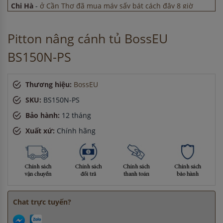
Chị Hà
-
ở Cần Thơ đã mua máy sấy bát cách đây 8 giờ
Chị Lan
-
ở Hà Nội đã đặt máy hút mùi cách đây 30 phút
Anh Hùng
-
ở TP. Hồ Chí Minh đã mua máy sấy bát cách đây
Pitton nâng cánh tủ BossEU
15 phút
Anh Quang
-
ở Hải Dương đã đặt lò vi sóng cách đây 2 giờ
BS150N-PS
Thương hiệu:
BossEU
SKU:
BS150N-PS
Bảo hành:
12 tháng
Xuất xứ:
Chính hãng
Chat trực tuyến?