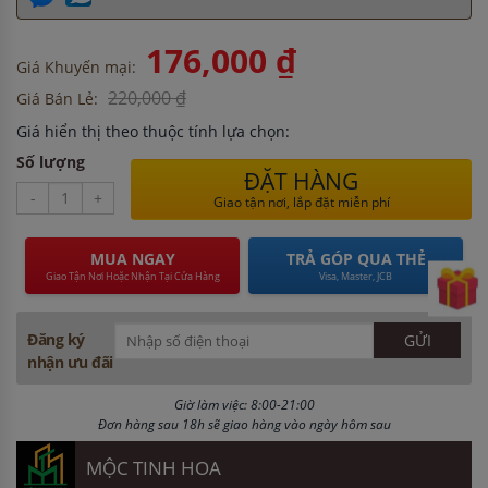
176,000 ₫
Giá Khuyến mại:
220,000 ₫
Giá Bán Lẻ:
Giá hiển thị theo thuộc tính lựa chọn:
Số lượng
ĐẶT HÀNG
-
+
Giao tận nơi, lắp đặt miễn phí
MUA NGAY
TRẢ GÓP QUA THẺ
Giao Tận Nơi Hoặc Nhận Tại Cửa Hàng
Visa, Master, JCB
Đăng ký
nhận ưu đãi
Giờ làm việc: 8:00-21:00
Đơn hàng sau 18h sẽ giao hàng vào ngày hôm sau
MỘC TINH HOA