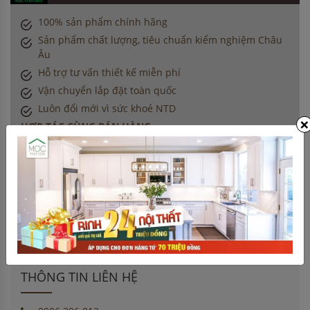
100% sản phẩm chính hãng
Sản phẩm chất lượng, tiêu chuẩn kiểm nghiệm Châu
Âu
Hỗ trợ tư vấn thiết kế miễn phí
Vận chuyển lắp đặt toàn quốc
Luôn đổi mới vì sức khoẻ NTD
×
HỢP TÁC CÙNG BÁN HÀNG
Khách cũ giới thiệu khách mới
(Giới thiệu khách & nhận voucher)
Dành cho CTV bán hàng
(Giới thiệu khách & nhận hoa hồng)
Kiến trúc sư nội thất, nhà thầu
(Chiết khấu đặc biệt cho công trình)
THÔNG TIN LIÊN HỆ