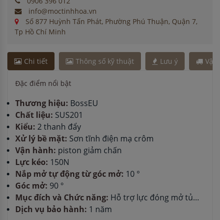
0906 396 012
info@moctinhhoa.vn
Số 877 Huỳnh Tấn Phát, Phường Phú Thuận, Quận 7,
Tp Hồ Chí Minh
Chi tiết
Thông số kỹ thuật
Lưu ý
Vận
Đặc điểm nổi bật
Thương hiệu:
BossEU
Chất liệu:
SUS201
Kiểu:
2 thanh đẩy
Xử lý bề mặt:
Sơn tĩnh điện mạ crôm
Vận hành:
piston giảm chấn
Lực kéo:
150N
Nắp mở tự động từ góc mở:
10 °
Góc mở:
90 °
Mục đích và Chức năng:
Hỗ trợ lực đóng mở tủ…
Dịch vụ bảo hành:
1 năm