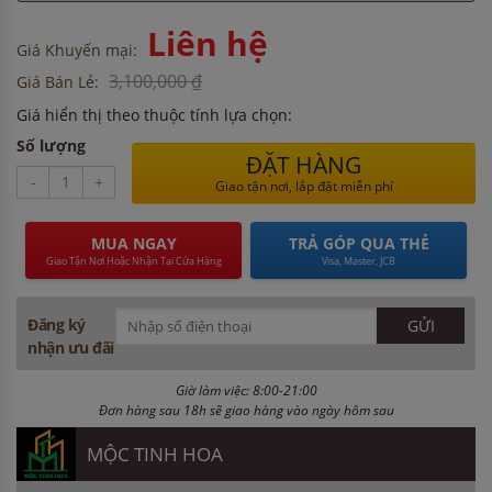
Liên hệ
Giá Khuyến mại:
3,100,000 ₫
Giá Bán Lẻ:
Giá hiển thị theo thuộc tính lựa chọn:
Số lượng
ĐẶT HÀNG
-
+
Giao tận nơi, lắp đặt miễn phí
MUA NGAY
TRẢ GÓP QUA THẺ
Giao Tận Nơi Hoặc Nhận Tại Cửa Hàng
Visa, Master, JCB
Đăng ký
nhận ưu đãi
Giờ làm việc: 8:00-21:00
Đơn hàng sau 18h sẽ giao hàng vào ngày hôm sau
MỘC TINH HOA