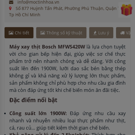
info@moctinhhoa.vn
Số 877 Huỳnh Tấn Phát, Phường Phú Thuận, Quận 7,
Tp Hồ Chí Minh
Chi tiết
Thông số kỹ thuật
Lưu ý
Vận
Máy xay thịt Bosch MFWS420W
là lựa chọn tuyệt
vời cho gian bếp hiện đại, giúp việc sơ chế thực
phẩm trở nên nhanh chóng và dễ dàng. Với công
suất lên đến 1900W, lưỡi dao sắc bén bằng thép
không gỉ và khả năng xử lý lượng lớn thực phẩm,
sản phẩm không chỉ phù hợp cho nhu cầu gia đình
mà còn đáp ứng tốt khi chế biến món ăn đãi tiệc.
Đặc điểm nổi bật
Công suất lớn 1900W:
Đáp ứng nhu cầu xay
nhanh và nhuyễn nhiều loại thực phẩm như thịt,
cá, rau củ… giúp tiết kiệm thời gian chế biến.
Khả năng xử lý đến 2.5kg/phút:
Thích hợp cho