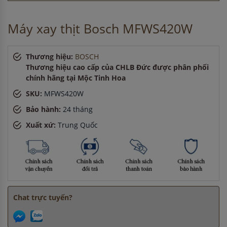
phút
Chị Thảo
-
ở Quảng Ninh đã đặt máy rửa bát cách đây 2 giờ
Máy xay thịt Bosch MFWS420W
Thương hiệu:
BOSCH
Thương hiệu cao cấp của CHLB Đức được phân phối
chính hãng tại Mộc Tinh Hoa
SKU:
MFWS420W
Bảo hành:
24 tháng
Xuất xứ:
Trung Quốc
Chat trực tuyến?