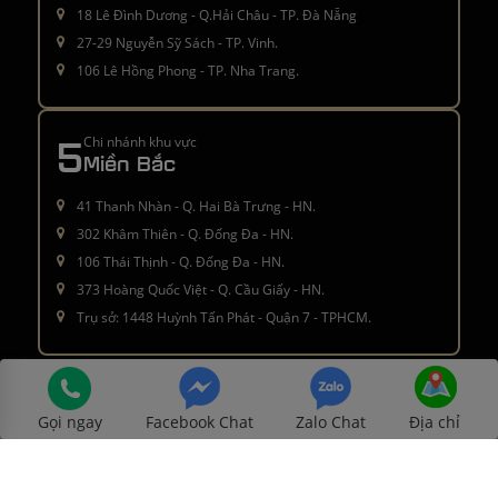
18 Lê Đình Dương - Q.Hải Châu - TP. Đà Nẵng
27-29 Nguyễn Sỹ Sách - TP. Vinh.
106 Lê Hồng Phong - TP. Nha Trang.
5
Chi nhánh khu vực
Miền Bắc
41 Thanh Nhàn - Q. Hai Bà Trưng - HN.
302 Khâm Thiên - Q. Đống Đa - HN.
106 Thái Thịnh - Q. Đống Đa - HN.
373 Hoàng Quốc Việt - Q. Cầu Giấy - HN.
Trụ sở: 1448 Huỳnh Tấn Phát - Quận 7 - TPHCM.
Â© 2016 - 2021
moctinhhoa.vn
. All rights reserved
Gọi ngay
Facebook Chat
Zalo Chat
Địa chỉ