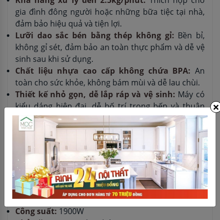
gia đình đông người hoặc những bữa tiệc tại nhà,
đảm bảo hiệu quả và tiện lợi.
Lưỡi dao sắc bén bằng thép không gỉ:
Bền bỉ,
không gỉ sét, đảm bảo an toàn thực phẩm và dễ vệ
sinh sau khi sử dụng.
Chất liệu nhựa cao cấp không chứa BPA:
An
toàn cho sức khỏe, không bám mùi và dễ lau chùi.
Thiết kế nhỏ gọn, dễ lắp ráp và vệ sinh:
Máy có
×
kiểu dáng hiện đại, dễ bố trí trong bếp và thuận
tiện khi tháo lắp các bộ phận để vệ sinh.
Hệ thống an toàn:
Tự động ngắt khi quá tải, đế
chống trượt giữ máy ổn định khi hoạt động.
Thông số kỹ thuật
Tên sản phẩm:
Máy xay thịt Bosch MFWS420W
Thương hiệu:
Bosch
Xuất xứ:
Đang cập nhật
Công suất:
1900W