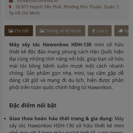
info@moctinhhoa.vn
Số 877 Huỳnh Tấn Phát, Phường Phú Thuận, Quận 7,
Tp Hồ Chí Minh
Chi tiết
Thông số kỹ thuật
Lưu ý
Vận
Máy sấy tóc Hawonkoo HDH-130
mini sở hữu
thiết kế độc đáo mang phong cách Hàn Quốc hiện
đại cùng những tính năng nổi bật, giúp bạn sở hữu
mái tóc bồng bềnh suôn mượt một cách nhanh
chóng. Sản phẩm gọn nhẹ, mini, tay cầm gập dễ
dàng cất giữ và mang đi du lịch, hiện được phân
phối trên toàn quốc chính hãng từ Hawonkoo.
Đặc điểm nổi bật
Giao thoa hoàn hảo thời trang & gia dụng:
Máy
sấy tóc Hawonkoo HDH-130 sở hữu thiết kế mini
nhỏ gọn với 3 tone màu pastel tinh tế, sang trọng,