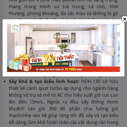
mang trong mình sự trẻ trung, cá tính, thời
thượng, phóng khoáng, đa sắc màu và không bị gò
×
bó. Cùng với đó là tiện tích sấy tóc hiệu quả, cho
người sử dụng một mái tóc bồng bềnh suôn mượt,
vừa giúp nâng tầm không gian sống của mọi gia
đình
Thiết kế tinh tế, gọn gàng:
HDH-130 là dòng sản
phẩm máy sấy tóc được thiết kế theo hình chữ T
mỏng độc đáo, gọn nhẹ. Trọng lượng nhẹ, dễ dàng
sử dụng với một tay, tay cầm gấp tiện lợi dễ dàng
điều chỉnh hoặc gấp gọn khi không sử dụng.
Sấy khô & tạo kiểu linh hoạt:
HDH-130 sở hữu
thiết kế cánh quạt turbo áp dụng cho ngành hàng
không vũ trụ và mô tơ AC cho hiệu suất gió cực cao
lên đến 19m/s. Ngoài ra đầu sấy thông minh
khuếch tán gió 360 độ phân chia luồng gió
mạnh/nhẹ xen kẽ giúp tăng tốc độ sấy và tạo kiểu
dễ dàng, làm khô hoàn toàn các vật dụng cần hong