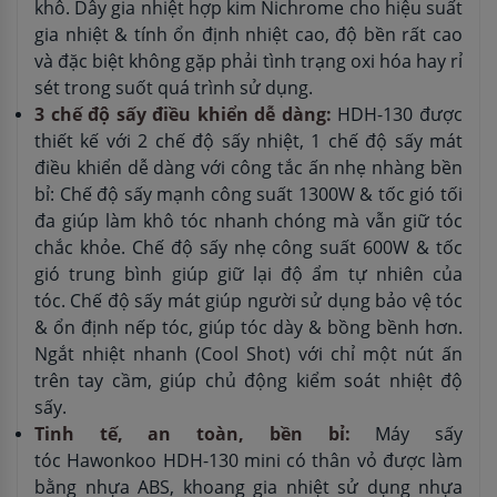
khô. Dây gia nhiệt hợp kim Nichrome cho hiệu suất
gia nhiệt & tính ổn định nhiệt cao, độ bền rất cao
và đặc biệt không gặp phải tình trạng oxi hóa hay rỉ
sét trong suốt quá trình sử dụng.
3 chế độ sấy điều khiển dễ dàng:
HDH-130 được
thiết kế với 2 chế độ sấy nhiệt, 1 chế độ sấy mát
điều khiển dễ dàng với công tắc ấn nhẹ nhàng bền
bỉ: Chế độ sấy mạnh công suất 1300W & tốc gió tối
đa giúp làm khô tóc nhanh chóng mà vẫn giữ tóc
chắc khỏe. Chế độ sấy nhẹ công suất 600W & tốc
gió trung bình giúp giữ lại độ ẩm tự nhiên của
tóc. Chế độ sấy mát giúp người sử dụng bảo vệ tóc
& ổn định nếp tóc, giúp tóc dày & bồng bềnh hơn.
Ngắt nhiệt nhanh (Cool Shot) với chỉ một nút ấn
trên tay cầm, giúp chủ động kiểm soát nhiệt độ
sấy.
Tinh tế, an toàn, bền bỉ:
Máy sấy
tóc Hawonkoo HDH-130 mini có thân vỏ được làm
bằng nhựa ABS, khoang gia nhiệt sử dụng nhựa