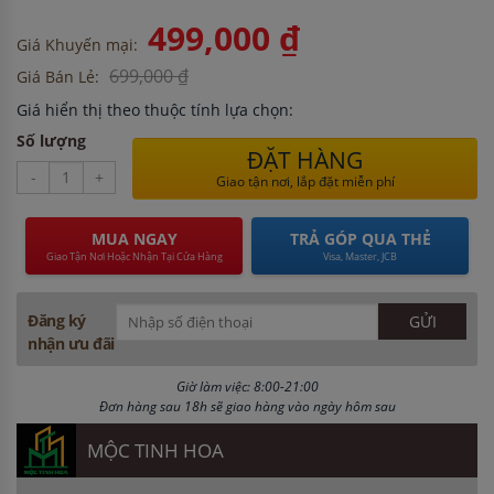
499,000 ₫
Giá Khuyến mại:
699,000 ₫
Giá Bán Lẻ:
Giá hiển thị theo thuộc tính lựa chọn:
Số lượng
ĐẶT HÀNG
-
+
Giao tận nơi, lắp đặt miễn phí
MUA NGAY
TRẢ GÓP QUA THẺ
Giao Tận Nơi Hoặc Nhận Tại Cửa Hàng
Visa, Master, JCB
Đăng ký
nhận ưu đãi
Giờ làm việc: 8:00-21:00
Đơn hàng sau 18h sẽ giao hàng vào ngày hôm sau
MỘC TINH HOA