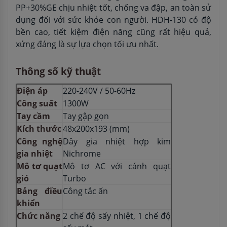
PP+30%GE chịu nhiệt tốt, chống va đập, an toàn sử
dụng đối với sức khỏe con người. HDH-130 có độ
bền cao, tiết kiệm điện năng cũng rất hiệu quả,
xứng đáng là sự lựa chọn tối ưu nhất.
Thông số kỹ thuật
Điện áp
220-240V / 50-60Hz
Công suất
1300W
Tay cầm
Tay gập gọn
Kích thước
48x200x193 (mm)
Công nghệ
Dây gia nhiệt hợp kim
gia nhiệt
Nichrome
Mô tơ quạt
Mô tơ AC với cánh quạt
gió
Turbo
Bảng điều
Công tắc ấn
khiển
Chức năng
2 chế độ sấy nhiệt, 1 chế độ