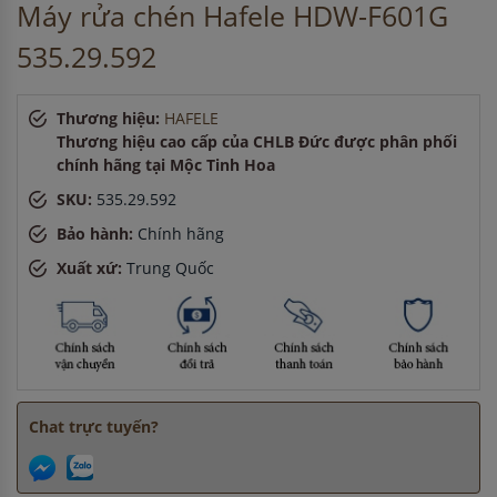
Máy rửa chén Hafele HDW-F601G
Anh Hùng
-
ở Cần Thơ đã mua chậu vòi rửa bát cách đây 15
phút
535.29.592
Chị Thảo
-
ở Quảng Ninh đã đặt bếp từ cách đây 1 giờ
Anh Nam
-
ở Hải Dương đã đặt lò vi sóng cách đây 30 phút
Anh Nam
-
ở Bắc Ninh đã đặt bếp từ cách đây 2 giờ
Thương hiệu:
HAFELE
Anh Minh
-
ở Cần Thơ đã mua chậu vòi rửa bát cách đây 8
Thương hiệu cao cấp của CHLB Đức được phân phối
giờ
chính hãng tại Mộc Tinh Hoa
Anh Hùng
-
ở Cần Thơ đã mua chậu vòi rửa bát cách đây 15
SKU:
535.29.592
phút
Bảo hành:
Chính hãng
Xuất xứ:
Trung Quốc
Chat trực tuyến?