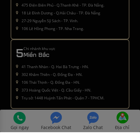
475 Điện Biên Phủ - Q.Thanh Khê - TP. Đà Nẵng.
18 Lê Đình Dương - Q.Hải Châu - TP. Đà Nẵng
27-29 Nguyễn Sỹ Sách - TP. Vinh.
106 Lê Hồng Phong - TP. Nha Trang.
5
Chi nhánh khu vực
Miền Bắc
41 Thanh Nhàn - Q. Hai Bà Trưng - HN.
302 Khâm Thiên - Q. Đống Đa - HN.
106 Thái Thịnh - Q. Đống Đa - HN.
373 Hoàng Quốc Việt - Q. Cầu Giấy - HN.
Trụ sở: 1448 Huỳnh Tấn Phát - Quận 7 - TPHCM.
Â© 2016 - 2021
moctinhhoa.vn
. All rights reserved
Gọi ngay
Facebook Chat
Zalo Chat
Địa chỉ