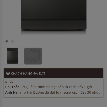
Anh Nam
-
ở Bắc Ninh đã đặt bếp từ cách đây 2 giờ
Anh Minh
-
ở Cần Thơ đã mua chậu vòi rửa bát cách đây 8
giờ
Anh Hùng
-
ở Cần Thơ đã mua chậu vòi rửa bát cách đây 15
KHÁCH HÀNG
ĐÃ ĐẶT
phút
Chị Thảo
-
ở Quảng Ninh đã đặt bếp từ cách đây 1 giờ
Anh Nam
-
ở Hải Dương đã đặt lò vi sóng cách đây 30 phút
Anh Nam
-
ở Bắc Ninh đã đặt bếp từ cách đây 2 giờ
Anh Minh
-
ở Cần Thơ đã mua chậu vòi rửa bát cách đây 8
giờ