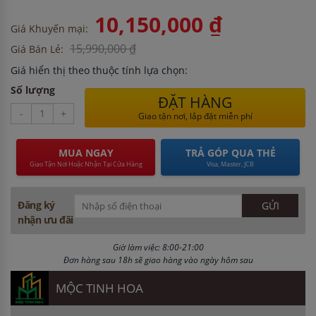
10,150,000 ₫
Giá Khuyến mại:
15,990,000 ₫
Giá Bán Lẻ:
Giá hiển thị theo thuộc tính lựa chọn:
Số lượng
ĐẶT HÀNG
-
+
Giao tận nơi, lắp đặt miễn phí
MUA NGAY
TRẢ GÓP QUA THẺ
Giao Tận Nơi Hoặc Nhận Tại Cửa Hàng
Visa, Master, JCB
Đăng ký
nhận ưu đãi
Giờ làm việc: 8:00-21:00
Đơn hàng sau 18h sẽ giao hàng vào ngày hôm sau
MỘC TINH HOA