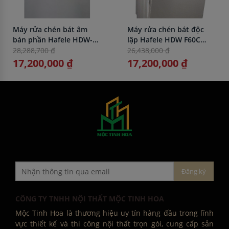
Máy rửa chén bát âm
Máy rửa chén bát độc
bán phần Hafele HDW-
lập Hafele HDW F60C
HI60B 533.23.210
533.23.200
28,288,700 ₫
26,438,000 ₫
17,200,000 ₫
17,200,000 ₫
CÔNG TY TNHH NỘI THẤT MỘC TINH HOA
Mộc Tinh Hoa là thương hiệu uy tín hàng đầu trong lĩnh
vực thiết kế và thi công nội thất trọn gói, cung cấp sản