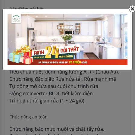
×
Đặc điểm nổi bật
Dung tích: 14 bộ đồ ăn Châu Âu.
Khay rửa: 3 tầng với ngăn rửa dao kéo nhỏ phía
trên cùng.
Điều khiển nút nhấn với màn hình hiển thị LED
7 chương trình rửa: Rửa mạnh, Rửa thông thường,
Rửa tiết kiệm ECO, Rửa đồ
thủy tinh, Rửa 90 phút, Rửa nhanh, Rửa ngâm.
Tiêu chuẩn tiết kiệm năng lương A+++ (Châu Âu).
Chức năng đặc biệt: Rửa nửa tải, Rửa mạnh mẽ
Tự động mở cửa sau cuối chu trình rửa
Động cơ Inverter BLDC tiết kiệm điện
Trì hoãn thời gian rửa (1 ~ 24 giờ).
Chức năng an toàn
Chức năng báo mức muối và chất tẩy rửa.