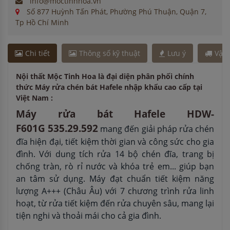
info@moctinhhoa.vn
Số 877 Huỳnh Tấn Phát, Phường Phú Thuận, Quận 7,
Tp Hồ Chí Minh
Chi tiết
Thông số kỹ thuật
Lưu ý
Vận
Nội thất Mộc Tinh Hoa là đại diện phân phối chính
thức Máy rửa chén bát Hafele nhập khẩu cao cấp tại
Việt Nam :
Máy rửa bát Hafele HDW-
F601G
535.29.592
mang đến giải pháp rửa chén
đĩa hiện đại, tiết kiệm thời gian và công sức cho gia
đình. Với dung tích rửa 14 bộ chén đĩa, trang bị
chống tràn, rò rỉ nước và khóa trẻ em... giúp bạn
an tâm sử dụng. Máy đạt chuẩn tiết kiệm năng
lượng A+++ (Châu Âu) với 7 chương trình rửa linh
hoạt, từ rửa tiết kiệm đến rửa chuyên sâu, mang lại
tiện nghi và thoải mái cho cả gia đình.