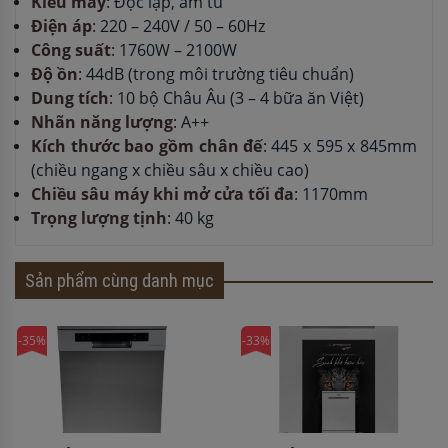
Kiểu máy
: Độc lập, âm tủ
Điện áp
: 220 – 240V / 50 – 60Hz
Công suất
: 1760W – 2100W
Độ ồn
: 44dB (trong môi trường tiêu chuẩn)
Dung tích
: 10 bộ Châu Âu (3 – 4 bữa ăn Việt)
Nhãn năng lượng
: A++
Kích thước bao gồm chân đế
: 445 x 595 x 845mm
(chiều ngang x chiều sâu x chiều cao)
Chiều sâu máy khi mở cửa tối đa
: 1170mm
Trọng lượng tịnh
: 40 kg
Sản phẩm cùng danh mục
-35%
-33%