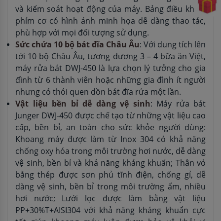
và kiểm soát hoạt động của máy. Bảng điều khiển
phím cơ có hình ảnh minh họa dễ dàng thao tác,
phù hợp với mọi đối tượng sử dụng.
Sức chứa 10 bộ bát đĩa Châu Âu
: Với dung tích lên
tới 10 bộ Châu Âu, tương đương 3 – 4 bữa ăn Việt,
máy rửa bát DWJ-450 là lựa chọn lý tưởng cho gia
đình từ 6 thành viên hoặc những gia đình ít người
nhưng có thói quen dồn bát đĩa rửa một lần.
Vật liệu bền bỉ dễ dàng vệ sinh
: Máy rửa bát
Junger DWJ-450 được chế tạo từ những vật liệu cao
cấp, bền bỉ, an toàn cho sức khỏe người dùng:
Khoang máy được làm từ Inox 304 có khả năng
chống oxy hóa trong môi trường hơi nước, dễ dàng
vệ sinh, bền bỉ và khả năng kháng khuẩn; Thân vỏ
bằng thép được sơn phủ tĩnh điện, chống gỉ, dễ
dàng vệ sinh, bền bỉ trong môi trường ẩm, nhiều
hơi nước; Lưới lọc được làm bằng vật liệu
PP+30%T+AISI304 với khả năng kháng khuẩn cực