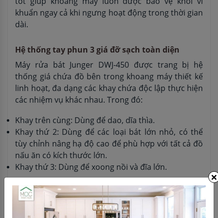
tốt giúp khoang máy luôn được bảo vệ khỏi vi
khuẩn ngay cả khi ngưng hoạt động trong thời gian
dài.
Hệ thống tay phun 3 giá đỡ sạch toàn diện
Máy rửa bát Junger DWJ-450 được trang bị hệ
thống giá chứa đồ bên trong khoang máy thiết kế
linh hoạt, đa dạng các khay chứa độc lập thực hiện
các nhiệm vụ khác nhau. Trong đó:
Khay trên cùng: Dùng để dao, dĩa thìa.
Khay thứ 2: Dùng để các loại bát lớn nhỏ, có thể
tùy chỉnh nâng hạ độ cao để phù hợp với tất cả đồ
nấu ăn có kích thước lớn.
Khay thứ 3: Dùng để xoong nồi và đĩa lớn.
×
Công nghệ rửa khử khuẩn bằng nước nóng 70℃
kết hợp sấy nóng