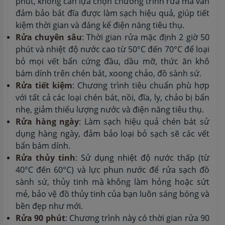
phút, không cần lựa chọn chương trình rửa mà vẫn
đảm bảo bát đĩa được làm sạch hiệu quả, giúp tiết
kiệm thời gian và đáng kể điện năng tiêu thụ.
Rửa chuyên sâu
: Thời gian rửa mặc định 2 giờ 50
phút và nhiệt độ nước cao từ 50°C đến 70°C để loại
bỏ mọi vết bẩn cứng đầu, dầu mỡ, thức ăn khô
bám dính trên chén bát, xoong chảo, đồ sành sứ.
Rửa tiết kiệm
: Chương trình tiêu chuẩn phù hợp
với tất cả các loại chén bát, nồi, đĩa, ly, chảo bị bẩn
nhẹ, giảm thiểu lượng nước và điện năng tiêu thụ.
Rửa hàng ngày
: Làm sạch hiệu quả chén bát sử
dụng hàng ngày, đảm bảo loại bỏ sạch sẽ các vết
bẩn bám dính.
Rửa thủy tinh
: Sử dụng nhiệt độ nước thấp (từ
40°C đến 60°C) và lực phun nước để rửa sạch đồ
sành sứ, thủy tinh mà không làm hỏng hoặc sứt
mẻ, bảo vệ đồ thủy tinh của bạn luôn sáng bóng và
bền đẹp như mới.
Rửa 90 phút
: Chương trình này có thời gian rửa 90