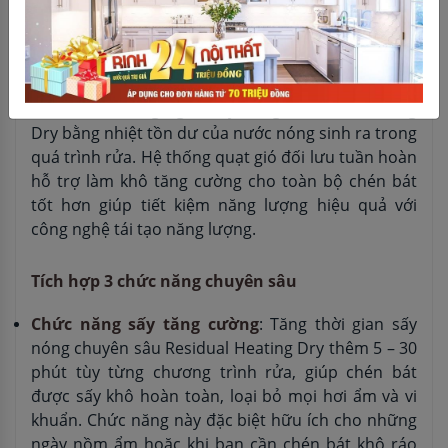
DWJ-101 nổi bật với công nghệ rửa khử khuẩn bằng
nước nóng 70℃ đánh bay vi khuẩn, nấm mốc, kết
hợp sấy nóng bằng nhiệt tồn dư và gió đối lưu tuần
hoàn giúp chén bát khô ráo hoàn toàn, không bám
dính nước. Công nghệ sấy nóng Residual Heating
Dry bằng nhiệt tồn dư của nước nóng sinh ra trong
quá trình rửa. Hệ thống quạt gió đối lưu tuần hoàn
hỗ trợ làm khô tăng cường cho toàn bộ chén bát
tốt hơn giúp tiết kiệm năng lượng hiệu quả với
công nghệ tái tạo năng lượng.
Tích hợp 3 chức năng chuyên sâu
Chức năng sấy tăng cường
: Tăng thời gian sấy
nóng chuyên sâu Residual Heating Dry thêm 5 – 30
phút tùy từng chương trình rửa, giúp chén bát
được sấy khô hoàn toàn, loại bỏ mọi hơi ẩm và vi
khuẩn. Chức năng này đặc biệt hữu ích cho những
ngày nồm ẩm hoặc khi bạn cần chén bát khô ráo