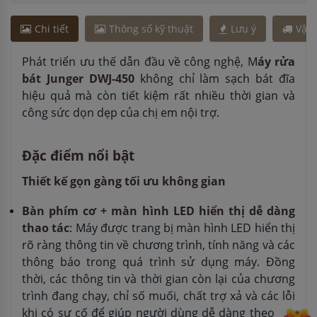
Chi tiết
Thông số kỹ thuật
Lưu ý
Vận
Phát triển ưu thế dẫn đầu về công nghệ, M
áy rửa
bát Junger DWJ-450
không chỉ làm sạch bát đĩa
hiệu quả mà còn tiết kiệm rất nhiều thời gian và
công sức dọn dẹp của chị em nội trợ.
Đặc điểm nổi bật
Thiết kế gọn gàng tối ưu không gian
Bàn phím cơ + màn hình LED hiển thị dễ dàng
thao tác
: Máy được trang bị màn hình LED hiển thị
rõ ràng thông tin về chương trình, tính năng và các
thông báo trong quá trình sử dụng máy. Đồng
thời, các thông tin và thời gian còn lại của chương
trình đang chạy, chỉ số muối, chất trợ xả và các lỗi
khi có sự cố để giúp người dùng dễ dàng theo dõi