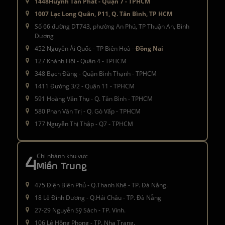
1448Huỳnh Tấn Phát - Quận 7 - TPHCM
1007 Lạc Long Quân, P11, Q. Tân Bình, TP HCM
Số 66 đường DT743, phường An Phú, TP Thuận An, Bình
Dương
452 Nguyễn Ái Quốc - TP Biên Hoà -
Đồng Nai
127 Khánh Hội - Quận 4 - TPHCM
348 Bạch Đằng - Quận Bình Thạnh - TPHCM
1411 Đường 3/2 - Quận 11 - TPHCM
591 Hoàng Văn Thụ - Q. Tân Bình - TPHCM
580 Phan Văn Trị - Q. Gò Vấp - TPHCM
177 Nguyễn Thị Thập - Q7 - TPHCM
4
Chi nhánh khu vực
Miền Trung
475 Điện Biên Phủ - Q.Thanh Khê - TP. Đà Nẵng.
18 Lê Đình Dương - Q.Hải Châu - TP. Đà Nẵng
27-29 Nguyễn Sỹ Sách - TP. Vinh.
106 Lê Hồng Phong - TP. Nha Trang.