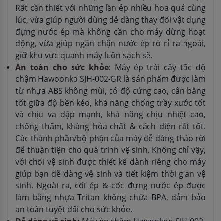
Rất cần thiết với những lần ép nhiều hoa quả cùng
lúc, vừa giúp người dùng dễ dàng thay đổi vật dụng
đựng nước ép mà không cần cho máy dừng hoạt
động, vừa giúp ngăn chặn nước ép rò rỉ ra ngoài,
giữ khu vực quanh máy luôn sạch sẽ.
An toàn cho sức khỏe:
Máy ép trái cây tốc độ
chậm Hawoonko SJH-002-GR là sản phẩm được làm
từ nhựa ABS không mùi, có độ cứng cao, cân bằng
tốt giữa độ bền kéo, khả năng chống trầy xước tốt
và chịu va đập mạnh, khả năng chịu nhiệt cao,
chống thấm, kháng hóa chất & cách điện rất tốt.
Các thành phần/bộ phận của máy dễ dàng tháo rời
để thuận tiện cho quá trình vệ sinh. Không chỉ vậy,
với chổi vệ sinh được thiết kế dành riêng cho máy
giúp bạn dễ dàng vệ sinh và tiết kiệm thời gian vệ
sinh. Ngoài ra, cối ép & cốc đựng nước ép được
làm bằng nhựa Tritan không chứa BPA, đảm bảo
an toàn tuyệt đối cho sức khỏe.
Dễ dàng vệ sinh:
Máy ép chậm Hawonkoo SJH-002-