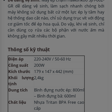
GR dễ dàng vệ sinh, làm sạch nhanh chóng bởi
máy không sử dụng bất cứ một lực ép ly tâm hay
hệ thống dao cắt nào, chỉ sử dụng trục vít với động
cơ giảm tốc để ép hoa quả. Do vậy, khi vệ sinh, chỉ
cần dùng cọ rửa các bộ phận với nước ấm mà
không gây mất nhiều thời gian.
Thông số kỹ thuật
Điện áp
220-240V / 50-60 Hz
Công suất
200W
Kích thước
179 x 147 x 442 (mm)
Khối lượng
2,4kg
tịnh
Dung tích
Bình đựng nước ép: 800ml
– Bình đựng bã: 600ml
Chất liệu
Nhựa Tritan BPA Free cao
cấp