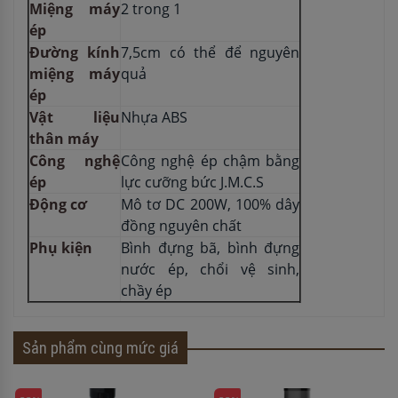
Miệng máy
2 trong 1
ép
Đường kính
7,5cm có thể để nguyên
miệng máy
quả
ép
Vật liệu
Nhựa ABS
thân máy
Công nghệ
Công nghệ ép chậm bằng
ép
lực cưỡng bức J.M.C.S
Động cơ
Mô tơ DC 200W, 100% dây
đồng nguyên chất
Phụ kiện
Bình đựng bã, bình đựng
nước ép, chổi vệ sinh,
chầy ép
Sản phẩm cùng mức giá