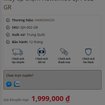
Chị Lan
-
ở Hải Dương đã đặt máy rửa bát cách đây 2 giờ
GR
Anh Minh
-
ở TP. Hồ Chí Minh đã mua chậu vòi rửa bát cách
đây 8 giờ
Chị Lan
-
ở Hải Phòng đã đặt bếp từ cách đây 1 giờ
Thương hiệu:
HAWONKOO
Anh Nam
-
ở Hà Nội đã đặt máy rửa bát cách đây 30 phút
SKU:
SJH-002-GR
Xuất xứ:
Trung Quốc
Bảo hành:
12 tháng
Chat trực tuyến?
1,999,000 ₫
Giá Khuyến mại: