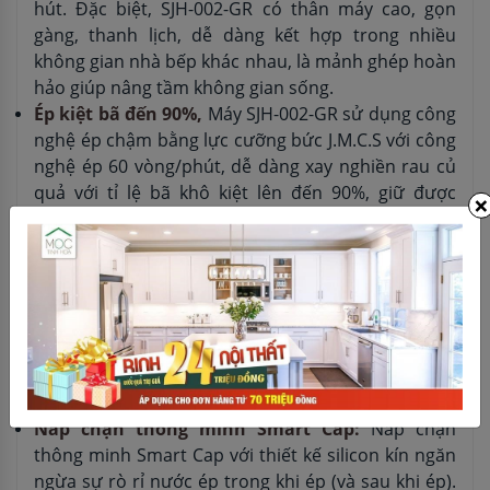
hút. Đặc biệt, SJH-002-GR có thân máy cao, gọn
gàng, thanh lịch, dễ dàng kết hợp trong nhiều
không gian nhà bếp khác nhau, là mảnh ghép hoàn
hảo giúp nâng tầm không gian sống.
Ép kiệt bã đến 90%,
Máy SJH-002-GR sử dụng công
nghệ ép chậm bằng lực cưỡng bức J.M.C.S với công
nghệ ép 60 vòng/phút, dễ dàng xay nghiền rau củ
quả với tỉ lệ bã khô kiệt lên đến 90%, giữ được
×
hương vị tươi ngon, màu sắc tự nhiên và hàm
lượng chất dinh dưỡng nhiều gấp 5 lần. Thiết kế
miệng máy ép thế hệ mới “O Type Flap Gate” với 2
cửa tiếp liệu, đường kính miệng 7,5cm, giúp bạn
tiết kiệm 50% thời gian chuẩn bị nguyên liệu mà
không cần phải cắt nhỏ hoặc dùng sức để đẩy trái
cây vào máy cũng như hạn chế mất chất dinh
dưỡng
Nắp chặn thông minh Smart Cap:
Nắp chặn
thông minh Smart Cap với thiết kế silicon kín ngăn
ngừa sự rò rỉ nước ép trong khi ép (và sau khi ép).