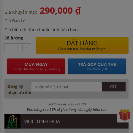
290,000 ₫
Giá Khuyến mại:
Giá Bán Lẻ:
Giá hiển thị theo thuộc tính lựa chọn:
Số lượng
ĐẶT HÀNG
-
+
Giao tận nơi, lắp đặt miễn phí
MUA NGAY
TRẢ GÓP QUA THẺ
Giao Tận Nơi Hoặc Nhận Tại Cửa Hàng
Visa, Master, JCB
Đăng ký
nhận ưu đãi
Giờ làm việc: 8:00-21:00
Đơn hàng sau 18h sẽ giao hàng vào ngày hôm sau
MỘC TINH HOA