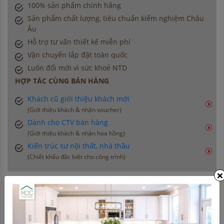
100% sản phẩm chính hãng
Sản phẩm chất lượng, tiêu chuẩn kiểm nghiệm Châu
Âu
Hỗ trợ tư vấn thiết kế miễn phí
Vận chuyển lắp đặt toàn quốc
Luôn đổi mới vì sức khoẻ NTD
HỢP TÁC CÙNG BÁN HÀNG
Khách cũ giới thiệu khách mới
(Giới thiệu khách & nhận voucher)
Dành cho CTV bán hàng
(Giới thiệu khách & nhận hoa hồng)
Kiến trúc sư nội thất, nhà thầu
(Chiết khấu đặc biệt cho công trình)
×
THÔNG TIN LIÊN HỆ
0906 396 012