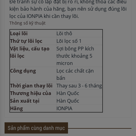
Để tránh sự cố lắp đặt bị rò rỉ, không thỏa các điều
kiện bảo hành của hãng, bạn nên sử dụng đúng lõi
lọc của IONPIA khi cần thay lõi.
Thông số kỹ thuật
Loại lõi
Lõi thô
Thứ tự lõi lọc
Lõi lọc số 1
Vật liệu, cấu tạo
Sợi bông PP kích
lõi lọc
thước khoảng 5
micron
Công dụng
Lọc các chất cặn
bẩn
Thời gian thay lõi
Thay sau 3 - 6 tháng
Thương hiệu của
Hàn Quốc
Sản xuất tại
Hàn Quốc
Hãng
IONPIA
Sản phẩm cùng danh mục